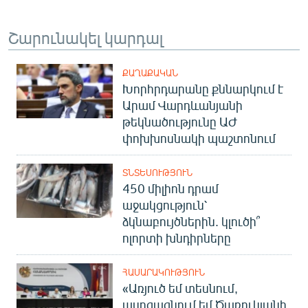
Շարունակել կարդալ
ՔԱՂԱՔԱԿԱՆ
Խորհրդարանը քննարկում է
Արամ Վարդևանյանի
թեկնածությունը ԱԺ
փոխխոսնակի պաշտոնում
ՏՆՏԵՍՈՒԹՅՈՒՆ
450 միլիոն դրամ
աջակցություն՝
ձկնաբույծներին. կլուծի՞
ոլորտի խնդիրները
ՀԱՍԱՐԱԿՈՒԹՅՈՒՆ
«Առյուծ եմ տեսնում,
ասոցացնում եմ Ծառուկյանի