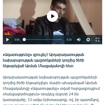
ՄԻՋԱԶԳԱՅԻՆ
ՄՇԱԿՈՒՅԹ
No media source currently available
ՍՊՈՐՏ
ՄԵԿՆԱԲԱՆՈՒԹՅՈՒՆ
ՏՏ ԵՒ ԻՆՏԵՐՆԵՏ
0:00
5:33
ԿՈՐՈՆԱՎԻՐՈՒՍ
«Ազատությունը» զրուցել է Արդարադատության
ԱՐԽԻՎ
նախարարության պաշտոնյաների կողմից ծեծի
ՏԵՍԱՆՅՈՒԹԵՐ
ենթարկված Արման Մնացականովի հետ։
ԲԱՆԱՎԵՃ
Արդարադատության նախարարության պաշտոնյաների
ՁԳՏԵԼՈՎ ԼԱՎԱԳՈՒՅՆԻՆ
կողմից ծեծի ենթարկվելու մասին ահազանգած Արման
Մնացականովը «Ազատությանը» տված հարցազրույցում
ՓՈԴՔԱՍԹ
«հանցագործություն» որակեց մարտի 24-ին
կատարվածը։ 32-ամյա երիտասարդը, ով, իր պատմելով,
Հայերեն