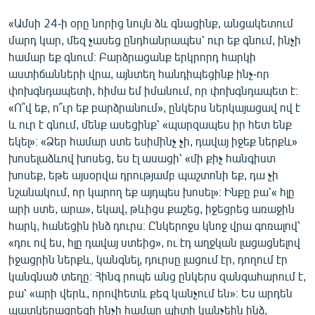
«Ամսի 24-ի օրը նորից նույն ձև գնացինք, անցակետում
մարդ կար, մեզ չասեց ընդհանրապես՝ ուր եք գնում, ինչի
համար եք գնում։ Բարձրացանք երկրորդ հարկի
աստիճանների վրա, այնտեղ հանդիպեցինք ինչ-որ
փոխգնդապետի, հիմա եմ իմանում, որ փոխգնդապետ է։
«Ո՞վ եք, ո՞ւր եք բարձրանում», ընկերս ներկայացավ ով է
և ուր է գնում, մենք ասեցինք՝ «պարզապես իր հետ ենք
եկել»։ «Ձեր համար ստե եսիմինչ չի, դավայ իջեք ներքև»
խոսելաձևով խոսեց, ես էլ ասացի՝ «մի քիչ հանգիստ
խոսեք, եթե այսօրվա դրությամբ պաշտոնի եք, դա չի
նշանակում, որ կարող եք այդպես խոսել»։ Ինքը բա՝« հլը
արի ստե, արա», եկավ, թևիցս քաշեց, իջեցրեց առաջին
հարկ, հանեցին ինձ դուրս։ Ընկերոջս կնոջ վրա գոռալով՝
«դու ով ես, հլը դավայ ստեից», ու էդ աղջկան լացացնելով
իջացրին ներքև, կանգնել, դուրսը լացում էր, դողում էր
կանգնած տեղը։ Հինգ րոպե անց ընկերս զանգահարում է,
բա՝ «արի վերև, որովհետև քեզ կանչում են»։ Ես արդեն
պատկերացրեցի ինչի համար պիտի կանչեին ինձ,