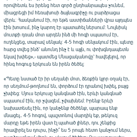
որովհետև ես իրենց հետ գործ ընդհանրապես չունեմ,
միացրեցի իմ հեռախոսի ձայնագրիչը ու բարձրացա
վերև։ Հասկանում էի, որ եթե աստիճանների վրա այդպես
էին խոսում, ինչ կարող էր պատահել ներսում։ Նույնիսկ
մուտքի դռան մոտ արդեն ինձ մի հոգի սպասում էր,
ուղեկցեց, տարավ սենյակ։ 4-5 հոգի սենյակում էին, պետը
հարց տվեց ինձ՝ անունդ ինչ է և այլն, ու փոխգնդապետն
եկավ խփեց»,- պատմեց Մնացականովը՝ հավելելով, որ
հինգ հոգուց երկուսն են իրեն ծեծել։
«Պետը նստած էր իր սեղանի մոտ, ձեռքին կլոր օղակ էր,
որ սեղմում-թողնում են, փորձում էր դրանով խփել, բայց
չխփեց։ Մյուս երկուսը կանգնած էին, երևի կանգնած
սպասում էին, որ չվազեմ, չփախնեմ։ Իրենք երևի
նախատեսել էին, որ կանչենք ծեծենք, պարապ ենք
մնացել.. 4-5 հոգով, պաշտոնով մարդիկ եք, թեկուզ
մարդը եթե իրեն վատ էլ պահած լիներ, դու շենքից
հրավիրել ես դուրս, ինչի՞ ես 5 րոպե հետո կանչում ներս,