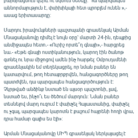
բարձրացնում վերև ու սկսում ծեծելը։ Դա պարզապես
աննորմալություն է, փսիխիկայի հետ պրոբլեմ ունեն »,-
ասաց երիտասարդը։
Մարդու իրավունքների պաշտպանի գրասենյակ Արման
Մնացականովը դիմել է նույն օրը՝ մարտի 24-ին, դեպքից
անմիջապես հետո.- «Ուրիշ որտե՞ղ գնայի»,- հարցրեց
նա.- «Եթե գնայի ոստիկանություն, կարող էին ծանոթ
գտնել ու նրա միջոցով ամեն ինչ հարթել։ Օմբուդսմենի
գրասենյակին եմ տեղեկացրել, որ նման բաներ են
կատարվում, թող հետաքրքրվեն, հանցագործները թող
պատժվեն, դա պարզապես հանցագործություն է։
Չկրթված անձինք նստած են այսօր պաշտոնի, լավ,
նստած ես, ինչո՞ւ ես ծեծում մարդուն։ Նման բաներ
տեսնելով մարդ ուզում է փախչել Հայաստանից, փախչել
ու չգալ, պարզապես կարոտն է քաշում հայրենի հողի վրա,
դրա համար գալիս ես էլի»։
Արման Մնացականովը ՄԻՊ գրասենյակ ներկայացել է