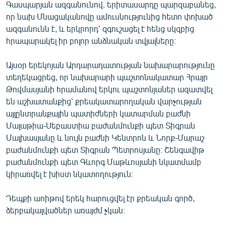
Գասպարյան ազգանունով. երիտասարդը պարզաբանեց,
որ նախ Մնացականովը ամուսնությունից հետո փոխած
ազգանունն է, և երկրորդ՝ զգուշացել է հենց սկզբից
հրապարակել իր բոլոր անձնական տվյալները։
Այսօր երեկոյան Արդարադատության նախարարությունը
տեղեկացրեց, որ նախարարի պաշտոնակատար Հրայր
Թովմասյանի հրամանով երկու պաշտոնյաներ ազատվել
են աշխատանքից՝ քրեակատարողական վարչության
այլընտրանքային պատիժների կատարման բաժնի
Մալաթիա-Սեբաստիա բաժանմունքի պետ Տիգրան
Մալխասյանը և նույն բաժնի Կենտրոն և Նորք-Մարաշ
բաժանմունքի պետ Տիգրան Պետրոսյանը։ Շենգավիթ
բաժանմունքի պետ Գևորգ Մաթևոսյանի նկատմամբ
կիրառվել է խիստ նկատողություն։
Դեպքի աոիթով երեկ հարուցվել էր քրեական գործ,
ձերբակալվածներ առայժմ չկան։