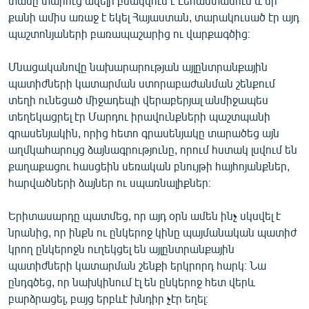
տասը տարուց ավելի բնակվում է Լեհաստանում և մի
English
քանի ամիս առաջ է եկել Հայաստան, տարակուսած էր այդ
պաշտոնյաների բառապաշարից ու վարքագծից։
Русский
Մնացականովը նախարարության այլընտրանքային
ՀԵՏԵՎԵՔ ՄԵԶ
պատիժների կատարման ստորաբաժանման շենքում
տեղի ունեցած միջադեպի վերաբերյալ անմիջապես
տեղեկացրել էր Մարդու իրավունքների պաշտպանի
գրասենյակին, որից հետո գրասենյակը տարածեց այն
աղմկահարույց ձայնագրությունը, որում հստակ լսվում են
քաղաքացու հասցեին սեռական բնույթի հայհոյանքներ,
«Ազատության» բոլոր կայքերը
հարվածների ձայներ ու սպառնալիքներ։
Երիտասարդը պատմեց, որ այդ օրն ամեն ինչ սկսվել է
նրանից, որ ինքն ու ընկերոջ կինը պայմանական պատիժ
կրող ընկերոջն ուղեկցել են այլընտրանքային
պատիժների կատարման շենքի երկրորդ հարկ։ Նա
ընդգծեց, որ նախկինում էլ են ընկերոջ հետ վերև
բարձրացել, բայց երբևէ խնդիր չէր եղել։