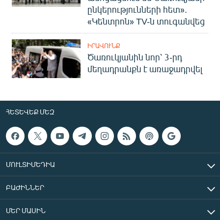
ընկերությունների հետ».
«Կենտրոն» TV-ն տուգանվեց
ԻՐԱՎՈՒՆՔ
Ծառուկյանին նոր՝ 3-րդ
մեղադրանքն է առաջադրվել
ՀԵՏԵՎԵՔ ՄԵԶ
ՄՈՒԼՏԻՄԵԴԻԱ
ԲԱԺԻՆՆԵՐ
ՄԵՐ ՄԱՍԻՆ