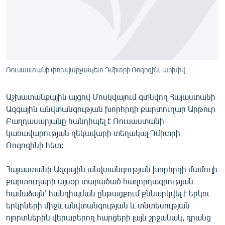
ՄԻՋԱԶԳԱՅԻՆ
ՄՇԱԿՈՒՅԹ
ՍՊՈՐՏ
ՄԵԿՆԱԲԱՆՈՒԹՅՈՒՆ
Ռուսաստանի փոխվարչապետ Դմիտրի Ռոգոզին, արխիվ
ՏՏ ԵՒ ԻՆՏԵՐՆԵՏ
Աշխատանքային այցով Մոսկվայում գտնվող Հայաստանի
ԿՈՐՈՆԱՎԻՐՈՒՍ
Ազգային անվտանգության խորհրդի քարտուղար Արթուր
ԱՐԽԻՎ
Բաղդասարյանը հանդիպել է Ռուսաստանի
կառավարության ղեկավարի տեղակալ Դմիտրի
ՏԵՍԱՆՅՈՒԹԵՐ
Ռոգոզինի հետ:
ԲԱՆԱՎԵՃ
Հայաստանի Ազգային անվտանգության խորհրդի մամուլի
ՁԳՏԵԼՈՎ ԼԱՎԱԳՈՒՅՆԻՆ
քարտուղարի այսօր տարածած հաղորդագրության
ՓՈԴՔԱՍԹ
համաձայն՝ հանդիպման ընթացքում քննարկվել է երկու
երկրների միջև անվտանգության և տնտեսության
Հայերեն
ոլորտներին վերաբերող հարցերի լայն շրջանակ, դրանց