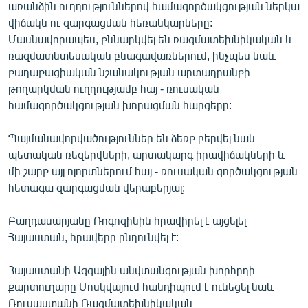
առանձին ուղղություններով համագործակցության ներկա
English
վիճակն ու զարգացման հեռանկարները:
Русский
Մասնավորապես, քննարկվել են ռազմատեխնիկական և
ռազմատնտեսական բնագավառներում, ինչպես նաև
քաղաքացիական նշանակության արտադրանքի
ՀԵՏԵՎԵՔ ՄԵԶ
թողարկման ուղղությամբ հայ - ռուսական
համագործակցության խորացման հարցերը:
Պայմանավորվածություններ են ձեռք բերվել նաև
պետական ռեզերվների, արտակարգ իրավիճակների և
«Ազատության» բոլոր կայքերը
մի շարք այլ ոլորտներում հայ - ռուսական գործակցության
հետագա զարգացման վերաբերյալ:
Բաղդասարյանը Ռոգոզինին հրավիրել է այցելել
Հայաստան, հրավերը ընդունվել է:
Հայաստանի Ազգային անվտանգության խորհրդի
քարտուղարը Մոսկվայում հանդիպում է ունեցել նաև
Ռուսաստանի Ռազմատեխնիկական