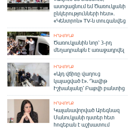
ասոցացնում եմ Ծառուկյանի
ընկերությունների հետ».
«Կենտրոն» TV-ն տուգանվեց
ԻՐԱՎՈՒՆՔ
Ծառուկյանին նոր՝ 3-րդ
մեղադրանքն է առաջադրվել
ԻՐԱՎՈՒՆՔ
«Այդ վճիռը վաղուց
կայացված է». Դավիթ
Իշխանյանը՝ Բաքվի բանտից
ԻՐԱՎՈՒՆՔ
Կալանավորված Արեգնազ
Մանուկյանի դստեր հետ
հոգեբան է աշխատում