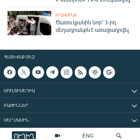
ԻՐԱՎՈՒՆՔ
Ծառուկյանին նոր՝ 3-րդ
մեղադրանքն է առաջադրվել
ՀԵՏԵՎԵՔ ՄԵԶ
ՄՈՒԼՏԻՄԵԴԻԱ
ԲԱԺԻՆՆԵՐ
ՄԵՐ ՄԱՍԻՆ
ՈՒՂԻՂ
ENG
«Ազատ Եվրոպա/Ազատություն» ռադիոկայան © 2026