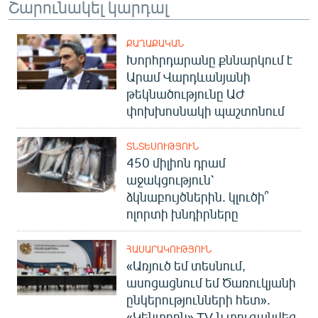
Շարունակել կարդալ
English
Русский
ՔԱՂԱՔԱԿԱՆ
Խորհրդարանը քննարկում է
Արամ Վարդևանյանի
ՀԵՏԵՎԵՔ ՄԵԶ
թեկնածությունը ԱԺ
փոխխոսնակի պաշտոնում
ՏՆՏԵՍՈՒԹՅՈՒՆ
450 միլիոն դրամ
«Ազատության» բոլոր կայքերը
աջակցություն՝
ձկնաբույծներին. կլուծի՞
ոլորտի խնդիրները
ՀԱՍԱՐԱԿՈՒԹՅՈՒՆ
«Առյուծ եմ տեսնում,
ասոցացնում եմ Ծառուկյանի
ընկերությունների հետ».
«Կենտրոն» TV-ն տուգանվեց