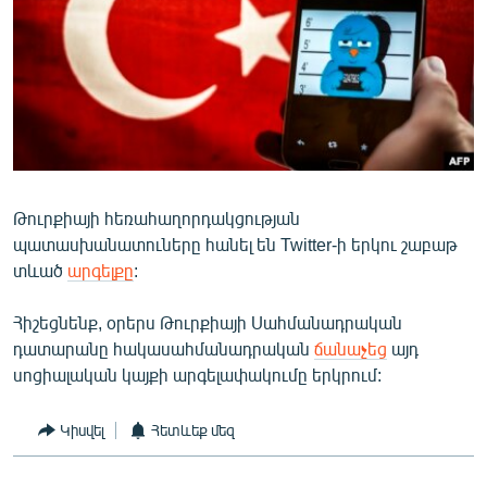
ՄԻՋԱԶԳԱՅԻՆ
ՄՇԱԿՈՒՅԹ
ՍՊՈՐՏ
ՄԵԿՆԱԲԱՆՈՒԹՅՈՒՆ
ՏՏ ԵՒ ԻՆՏԵՐՆԵՏ
ԿՈՐՈՆԱՎԻՐՈՒՍ
Թուրքիայի հեռահաղորդակցության
պատասխանատուները հանել են Twitter-ի երկու շաբաթ
ԱՐԽԻՎ
տևած
արգելքը
:
ՏԵՍԱՆՅՈՒԹԵՐ
Հիշեցնենք, օրերս Թուրքիայի Սահմանադրական
ԲԱՆԱՎԵՃ
դատարանը հակասահմանադրական
ճանաչեց
այդ
ՁԳՏԵԼՈՎ ԼԱՎԱԳՈՒՅՆԻՆ
սոցիալական կայքի արգելափակումը երկրում:
ՓՈԴՔԱՍԹ
Կիսվել
Հետևեք մեզ
Հայերեն