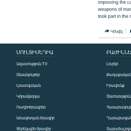
improving the ca
weapons of mass
took part in the 
Կիսվել
ՄՈՒԼՏԻՄԵԴԻԱ
ԲԱԺԻՆՆԵ
Ազատություն TV
Լուրեր
Տեսանյութեր
Քաղաքակա
Լրատվական
Իրավունք
Կիրակնօրյա
Տնտեսությու
Ռադիոծրագրեր
Հասարակութ
Առավոտյան ծրագիր
Ղարաբաղյան
Ցերեկային ծրագիր
Տարածաշրջ