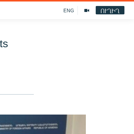
ՈՒՂԻՂ
ENG
ts