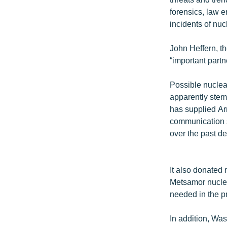
forensics, law e
incidents of nuc
John Heffern, t
“important partn
Possible nuclea
apparently stem,
has supplied Ar
communication s
over the past d
It also donated
Metsamor nuclea
needed in the p
In addition, Wa