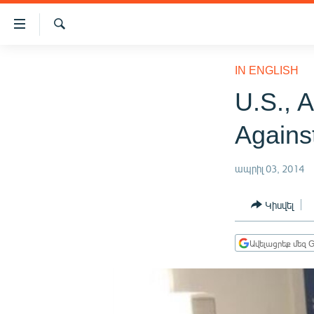
Մատչելիության
հղումներ
Որոնում
Անցնել
ԱԶԱՏՈՒԹՅՈՒՆ TV
հիմնական
IN ENGLISH
բովանդակությանը
ՀԱՅԱՍՏԱՆ
U.S., 
Անցնել
ՔԱՂԱՔԱԿԱՆ
հիմնական
Agains
մենյուին
ԸՆՏՐՈՒԹՅՈՒՆՆԵՐ 2026
Որոնում
ԻՐԱՎՈՒՆՔ
ապրիլ 03, 2014
ՀԱՍԱՐԱԿՈՒԹՅՈՒՆ
Կիսվել
ՏՆՏԵՍՈՒԹՅՈՒՆ
ՂԱՐԱԲԱՂ
Ավելացրեք մեզ G
ՊԱՏԵՐԱԶՄԻ 6 ՇԱԲԱԹՆԵՐԸ
ՏԱՐԱԾԱՇՐՋԱՆ