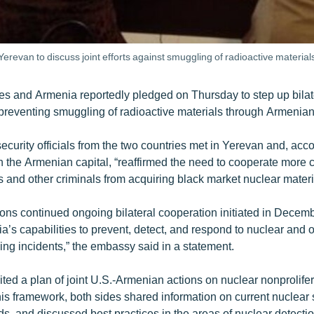
Yerevan to discuss joint efforts against smuggling of radioactive materia
es and Armenia reportedly pledged on Thursday to step up bilat
preventing smuggling of radioactive materials through Armenian t
curity officials from the two countries met in Yerevan and, acco
 the Armenian capital, “reaffirmed the need to cooperate more c
ts and other criminals from acquiring black market nuclear materi
ons continued ongoing bilateral cooperation initiated in Decem
’s capabilities to prevent, detect, and respond to nuclear and o
ing incidents,” the embassy said in a statement.
ted a plan of joint U.S.-Armenian actions on nuclear nonprolifer
his framework, both sides shared information on current nuclear
ds, and discussed best practices in the areas of nuclear detecti