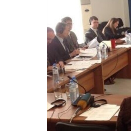
ՄԻՋԱԶԳԱՅԻՆ
ՄՇԱԿՈՒՅԹ
ՍՊՈՐՏ
ՄԵԿՆԱԲԱՆՈՒԹՅՈՒՆ
ՏՏ ԵՒ ԻՆՏԵՐՆԵՏ
ԿՈՐՈՆԱՎԻՐՈՒՍ
ԱՐԽԻՎ
ՏԵՍԱՆՅՈՒԹԵՐ
ԲԱՆԱՎԵՃ
ՁԳՏԵԼՈՎ ԼԱՎԱԳՈՒՅՆԻՆ
ՓՈԴՔԱՍԹ