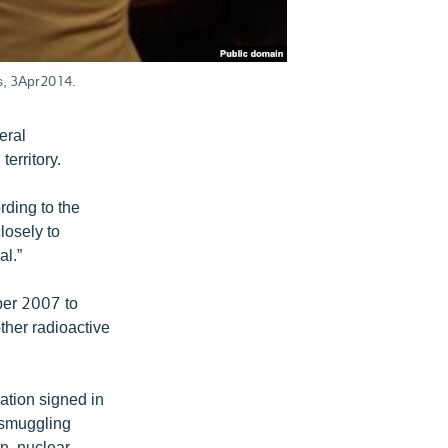
ls, 3Apr2014.
eral
erritory.
rding to the
losely to
al.”
ber 2007 to
ther radioactive
ation signed in
 smuggling
on, nuclear