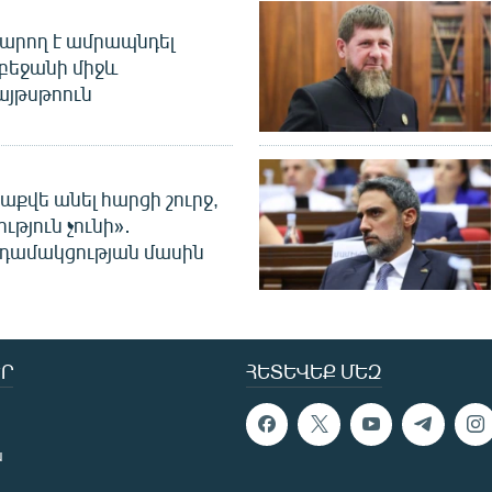
արող է ամրապնդել
բեջանի միջև
այթսթոուն
աքվե անել հարցի շուրջ,
ւթյուն չունի»․
նդամակցության մասին
Ր
ՀԵՏԵՎԵՔ ՄԵԶ
ն