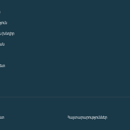
ն
յուն
 խնդիր
ան
նետ
ետ
Հայտարարություններ