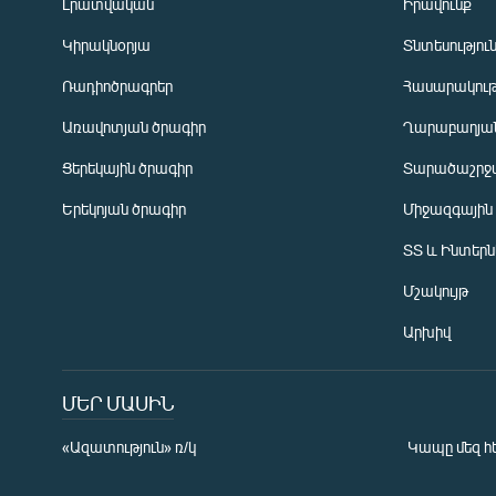
Լրատվական
Իրավունք
Կիրակնօրյա
Տնտեսությու
Ռադիոծրագրեր
Հասարակութ
Առավոտյան ծրագիր
Ղարաբաղյան
Ցերեկային ծրագիր
Տարածաշրջ
Հայերեն
Երեկոյան ծրագիր
Միջազգային
English
ՏՏ և Ինտեր
Русский
Մշակույթ
ՀԵՏԵՎԵՔ ՄԵԶ
Արխիվ
ՄԵՐ ՄԱՍԻՆ
«Ազատություն» ռ/կ
Կապը մեզ հ
«Ազատության» բոլոր կայքերը