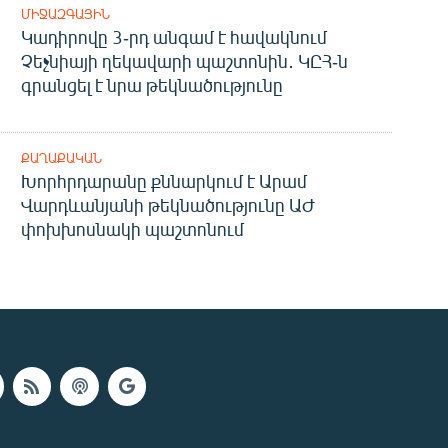
ՄԻՋԱԶԳԱՅԻՆ
Կադիրովը 3-րդ անգամ է հավակնում
Չեչնիայի ղեկավարի պաշտոնին․ ԿԸՀ-ն
գրանցել է նրա թեկնածությունը
ՔԱՂԱՔԱԿԱՆ
Խորհրդարանը քննարկում է Արամ
Վարդևանյանի թեկնածությունը ԱԺ
փոխխոսնակի պաշտոնում