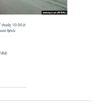
 ժամը 10.00-ի
ատ ձյուն։
 Անի