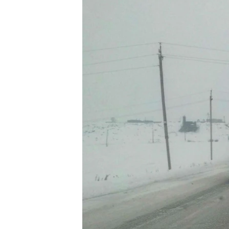
ՄԻՋԱԶԳԱՅԻՆ
ՄՇԱԿՈՒՅԹ
ՍՊՈՐՏ
ՄԵԿՆԱԲԱՆՈՒԹՅՈՒՆ
ՏՏ ԵՒ ԻՆՏԵՐՆԵՏ
ԿՈՐՈՆԱՎԻՐՈՒՍ
ԱՐԽԻՎ
ՏԵՍԱՆՅՈՒԹԵՐ
ԲԱՆԱՎԵՃ
ՁԳՏԵԼՈՎ ԼԱՎԱԳՈՒՅՆԻՆ
ՓՈԴՔԱՍԹ