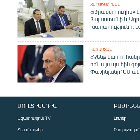
ՏԱՐԱԾԱՇՐՋԱՆ
«Թրամփի ուղին» կ
Հայաստանի և Ադր
խաղաղությունը. Լ
ՀԱՅԱՍՏԱՆ
«Չենք կարող հանր
որն այս պահին գոյո
Փաշինյանը՝ ԵՄ ա
ՄՈՒԼՏԻՄԵԴԻԱ
ԲԱԺԻՆՆԵ
Ազատություն TV
Լուրեր
Տեսանյութեր
Քաղաքակա