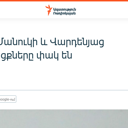
Մանուկի և Վարդենյաց
նցքները փակ են
oogle-ում