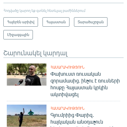
Հոդվածը կարող եք գտնել հետևյալ բաժիններում
Հայերեն արխիվ
Հայաստան
Տարածաշրջան
Միջազգային
Շարունակել կարդալ
ՀԱՍԱՐԱԿՈՒԹՅՈՒՆ
Փախուստ ռուսական
զորամասից. ինչու է ռուսների
հոսքը Հայաստան կրկին
ակտիվացել
ՀԱՍԱՐԱԿՈՒԹՅՈՒՆ
Գյումրիից Փարիզ․
հայկական անօդաչուն