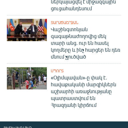
ներկայացվել է միջազգային
ցուցահանդեսում
ՏԱՐԱԾԱՇՐՋԱՆ
Վաշինգտոնյան
գագաթնաժողովից մեկ
տարի անց. ուր են հասել
կողմերը և ինչ հարցեր են դեռ
մնում չլուծված
ՍՊՈՐՏ
«Օլիմպավան»-ը փակ է.
հավաքականի մարզիկներն
աշխարհի առաջնությանը
պատրաստվում են
Հրազդանի կիրճում
ՀԵՏԵՎԵՔ ՄԵԶ