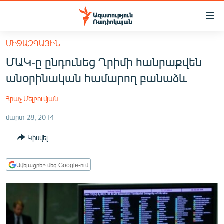
Մատչելիության
հղումներ
Անցնել
ՄԻՋԱԶԳԱՅԻՆ
հիմնական
ԱԶԱՏՈՒԹՅՈՒՆ TV
ՄԱԿ-ը ընդունեց Ղրիմի հանրաքվեն
բովանդակությանը
ՀԱՅԱՍՏԱՆ
Անցնել
անօրինական համարող բանաձև
հիմնական
ՔԱՂԱՔԱԿԱՆ
մենյուին
Հրաչ Մելքումյան
ԸՆՏՐՈՒԹՅՈՒՆՆԵՐ 2026
Որոնում
մարտ 28, 2014
ԻՐԱՎՈՒՆՔ
Կիսվել
ՀԱՍԱՐԱԿՈՒԹՅՈՒՆ
ՏՆՏԵՍՈՒԹՅՈՒՆ
Ավելացրեք մեզ Google-ում
ՂԱՐԱԲԱՂ
ՊԱՏԵՐԱԶՄԻ 6 ՇԱԲԱԹՆԵՐԸ
ՏԱՐԱԾԱՇՐՋԱՆ