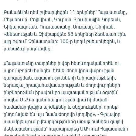
English
Բանաձևին դեմ քվեարկեցին 11 երկրներ՝ Հայաստանը,
Русский
Բելառուսը, Բոլիվիան, Կուբան, Հյուսիսային Կորեան,
Նիկարագուան, Ռուսաստանը, Սուդանը, Սիրիան,
ՀԵՏԵՎԵՔ ՄԵԶ
Վենեսուելան և Զիմբաբվեն: 58 երկրներ ձեռնպահ էին,
այդ թվում՝ Չինաստանը: 100-ը կողմ քվեարկեցին, և
բանաձևը ընդունվեց:
«Հայաստանը տարիներ ի վեր հետևողականորեն ու
սկբունքորեն հանդես է եկել ժողովրդավարության
«Ազատության» բոլոր կայքերը
զարգացման, ազատությունների և իրավունքների,
ներառյալ իրավահավասարության և ժողովուրդների
ինքնորոշման իրավունքի պաշտպանության օգտին՝
որպես ՄԱԿ-ի կանոնադրության վրա հիմնված
համամարդկային արժեքներ և սկզբունքներ, որոնք
ընդունված են այս Համաժողովի կողմից», - Գլխավոր
ասամբլեայում քվեարկությունից առաջ հանդես գալով
մեկնաբանությամբ՝ հայտարարեց ՄԱԿ-ում Հայաստանի
մշտական ներկայացուցիչ Կարեն Նազարյանը։