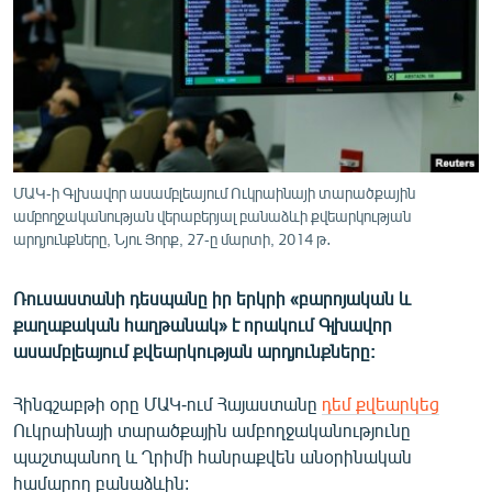
ՄԻՋԱԶԳԱՅԻՆ
ՄՇԱԿՈՒՅԹ
ՍՊՈՐՏ
ՄԵԿՆԱԲԱՆՈՒԹՅՈՒՆ
ՏՏ ԵՒ ԻՆՏԵՐՆԵՏ
ՄԱԿ-ի Գլխավոր ասամբլեայում Ուկրաինայի տարածքային
ԿՈՐՈՆԱՎԻՐՈՒՍ
ամբողջականության վերաբերյալ բանաձևի քվեարկության
արդյունքները, Նյու Յորք, 27-ը մարտի, 2014 թ․
ԱՐԽԻՎ
ՏԵՍԱՆՅՈՒԹԵՐ
Ռուսաստանի դեսպանը իր երկրի «բարոյական և
քաղաքական հաղթանակ» է որակում Գլխավոր
ԲԱՆԱՎԵՃ
ասամբլեայում քվեարկության արդյունքները:
ՁԳՏԵԼՈՎ ԼԱՎԱԳՈՒՅՆԻՆ
Հինգշաբթի օրը ՄԱԿ-ում Հայաստանը
դեմ քվեարկեց
ՓՈԴՔԱՍԹ
Ուկրաինայի տարածքային ամբողջականությունը
պաշտպանող և Ղրիմի հանրաքվեն անօրինական
Հայերեն
համարող բանաձևին: