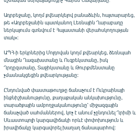
Ադրբեջանը, կողմ քվեարկելով բանաձևին, հայտարարեց,
թե «Ադրբեջանին պատկանող Լեռնային Ղարաբաղը
ներկայումս գտնվում է Հայաստանի վերահսկողության
տակ»:
ԱՊՀ-ի երկրներից Մոլդովան կողմ քվեարկեց, ձեռնպահ
մնացին Ղազախստանը և Ուզբեկստանը, իսկ
Ղրղըզստանը, Տաջիկստանը և Թուրքմենստանը
չմասնակցեցին քվեարկությանը:
Ընդունված փաստաթուղթը ճանաչում է Ուկրաինայի
ինքնիշխանությունը, քաղաքական անկախությունը,
տարածքային ամբողջականությունը՝ միջազգային
ճանաչված սահմաններով, կոչ է անում չընդունել Ղրիմի և
Սևաստոպոլի կարգավիճակի որևէ փոփոխություն և
իրավիճակը կարգավորել խաղաղ ճանապարհով: