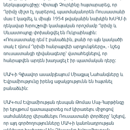
ներկայացուցիչը: Վիտալի Չուրկինը հայտարարեց, որ
Ղրիմը միշտ էլ, դարերով, պատմականորեն Ռուսաստանի
մաս է կազմել, և միայն 1954 թվականին նախկին ԽՍՀՄ-ի
ղեկավար Խրուշչովի կամայական որոշմամբ Ղրիմը և
Սևաստոպոլը փոխանցվել են Ուկրաինային:
«Ռուսաստանը դեմ է բանաձևին, քանի որ այն կասկածի
տակ է դնում Ղրիմի հանրաքվեի արդյունքները», - նշեց
ռուսաստանցի դիվանագետը՝ վստահեցնելով, որ
հանրաքվեն արդեն խաղացել է իր պատմական դերը:
ՄԱԿ-ի Գլխավոր ասամբլեայում Միացյալ Նահանգները և
Եվրամիությունը իրենց աջակցությունն են հայտնել
բանաձևին:
ՄԱԿ-ում Եվրամիության դեսպան Թոմաս Մայ-Հարթինգը
իր ելույթում դատապարտեց ուժ կիրառելու միջոցով
սահմանները վերաձևելու Ռուսաստանի փորձերը՝ նշելով,
որ այդ գործողությունները ՄԱԿ-ի կանոնադրության
ակնհայտ խախտում են: Դեսպանը Եվրամիության