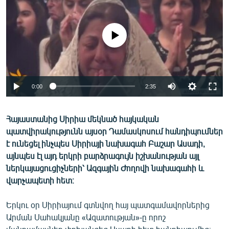
ՄԻՋԱԶԳԱՅԻՆ
ՄՇԱԿՈՒՅԹ
No media source currently available
ՍՊՈՐՏ
ՄԵԿՆԱԲԱՆՈՒԹՅՈՒՆ
ՏՏ ԵՒ ԻՆՏԵՐՆԵՏ
0:00
2:35
ԿՈՐՈՆԱՎԻՐՈՒՍ
Հայաստանից Սիրիա մեկնած հայկական
ԱՐԽԻՎ
պատվիրակությունն այսօր Դամասկոսում հանդիպումներ
ՏԵՍԱՆՅՈՒԹԵՐ
է ունեցել ինչպես Սիրիայի նախագահ Բաշար Ասադի,
այնպես էլ այդ երկրի բարձրագույն իշխանության այլ
ԲԱՆԱՎԵՃ
ներկայացուցիչների՝ Ազգային Ժողովի նախագահի և
ՁԳՏԵԼՈՎ ԼԱՎԱԳՈՒՅՆԻՆ
վարչապետի հետ։
ՓՈԴՔԱՍԹ
Երկու օր Սիրիայում գտնվող հայ պատգամավորներից
Արման Սահակյանը «Ազատության»-ը որոշ
Հայերեն