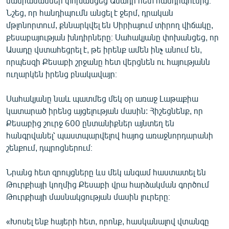
մանրամասներ փոխանցեց Ասադի հետ հանդիպումից։
English
Նշեց, որ հանդիպումն անցել է ջերմ, դրական
մթլոնորտում, քննարկվել են Սիրիայում տիրող վիճակը,
Русский
քեսաբայության խնդիրները։ Սահակյանը փոխանցեց, որ
Ասադը վստահեցրել է, թե իրենք ամեն ինչ անում են,
ՀԵՏԵՎԵՔ ՄԵԶ
որպեսզի Քեսաբի շրջանը հետ վերցնեն ու հայությանն
ուղարկեն իրենց բնակավայր։
Սահակյանը նաև պատմեց մեկ օր առաջ Լաթաքիա
կատարած իրենց այցելության մասին: Հիշեցնենք, որ
Քեսաբից շուրջ 600 ընտանիքներ այնտեղ են
«Ազատության» բոլոր կայքերը
հանգրվանել՝ պաստպարվելով հայոց առաջնորդարանի
շենքում, դպրոցներում։
Նրանց հետ զրույցները ևս մեկ անգամ հաստատել են
Թուրքիայի կողմից Քեսաբի վրա հարձակման գործում
Թուրքիայի մասնակցության մասին լուրերը։
«Խոսել ենք հայերի հետ, որոնք, հասկանալով վտանգը