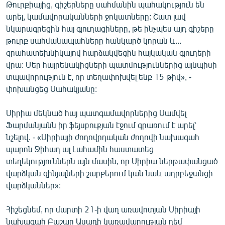
Թուրքիայից, գիշերները սահմանին պահակություն են
արել, կամավորականների ջոկատները: Շատ լավ
նկարագրեցին հայ գյուղացիները, թե ինչպես այդ գիշերը
թուրք սահմանապահները հանկարծ կորան և...
զրահատեխնիկայով հարձակվեցին հայկական գյուղերի
վրա: Մեր հայրենակիցների պատմություններից այնպիսի
տպավորություն է, որ տեղափոխվել ենք 15 թիվ», -
փոխանցեց Սահակյանը:
Սիրիա մեկնած հայ պատգամավորներից Սամվել
Ֆարմանյանն իր ֆեյսբուքյան էջում գրառում է արել՝
նշելով. - «Սիրիայի ժողովրդական ժողովի նախագահ
պարոն Ջիհադ ալ Լահամին հաստատեց
տեղեկություններն այն մասին, որ Սիրիա ներթափանցած
վարձկան զինյալների շարքերում կան նաև ադրբեջանցի
վարձկաններ»:
Հիշեցնեմ, որ մարտի 21-ի վաղ առավոտյան Սիրիայի
նախագահ Բաշար Ասադի կառավարության դեմ