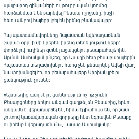
պայքարող զինյալների ու թուրքական կողմից
հարձակման է ենթարկվել Քեսապի շրջանը, ինչի
հետևանքով հայերը լքել են իրենց բնակավայրը։
Հայ պատգամավորները Հայաստան կվերադառնան
շաբաթ օրը. ի մի կբերեն իրենց տեղեկությունները՝
փորձելով ուղիներ գտնել աջակցելու քեսաբահայերին։
Արման Սահակյանը նշեց, որ Ասադի հետ քեսաբահայերին
Հայաստան տեղափոխելու հարց չեն քննարկել։ Ավելի վաղ
նա փոխանցել էր, որ քեսաբահայերը Սիրիան լքելու
ցանկություն չունեն:
«Այստեղից գաղթելու ցանկություն ոչ ոք չունի:
Քեսաբցիները երկու անգամ գաղթել են Քեսաբից, երկու
անգամն էլ վերադարձել են, հիմա էլ լիահույս են, որ շատ
շուտով կառավարական զորքերը հետ կգրավեն Քեսաբը
ու իրենք կվերադառնան», - ասաց Սահակյանը: