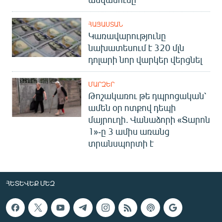
ՀԱՅԱՍՏԱՆ
Կառավարությունը
նախատեսում է 320 մլն
դոլարի նոր վարկեր վերցնել
ՄԱՐԶԵՐ
Թոշակառու թե դպրոցական՝
ամեն օր ոտքով դեպի
մայրուղի. Վանաձորի «Տարոն
1»-ը 3 ամիս առանց
տրանսպորտի է
ՀԵՏԵՎԵՔ ՄԵԶ