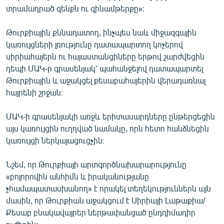
տրամադրած զենքն ու զինամթերքը»:
Թուրքիային քննադատող, ինչպես նաև միջազգային
կառույցների լռությունը դատապարտող կոչերով
սիրիահայերն ու հայաստանցիները երթով շարժվեցին
դեպի ՄԱԿ-ր գրասենյակ՝ պահանջելով դատապարտել
Թուրքիային և աջակցել քեսաբահայերին վերադառնալ
հայրենի շրջան։
ՄԱԿ-ի գրասենյակի առջև երիտասարդները ընթերցեցին
այս կառույցին ուղղված նամակը, որն հետո հանձնեցին
կառույցի ներկայացուցչին։
Նշեմ, որ Թուրքիայի արտգործնախարարությունը
«բոլորովին անհիմն և իրականությանը
չհամապատասխանող» է որակել տեղեկություններն այն
մասին, որ Թուրքիան աջակցում է Սիրիայի Լաթաքիա/
Քեսաբ բնակավայրեր ներթափանցած ընդդիմադիր