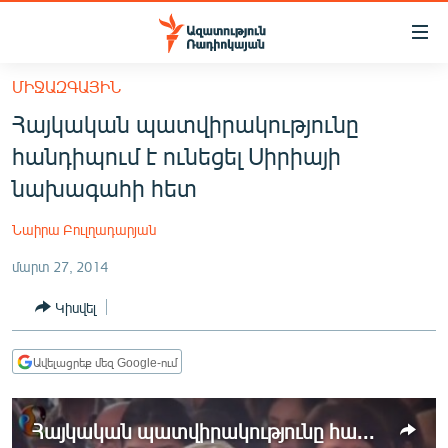
Մատչելիության
հղումներ
Անցնել
ՄԻՋԱԶԳԱՅԻՆ
հիմնական
ԱԶԱՏՈՒԹՅՈՒՆ TV
Հայկական պատվիրակությունը
բովանդակությանը
ՀԱՅԱՍՏԱՆ
Անցնել
հանդիպում է ունեցել Սիրիայի
հիմնական
ՔԱՂԱՔԱԿԱՆ
նախագահի հետ
մենյուին
ԸՆՏՐՈՒԹՅՈՒՆՆԵՐ 2026
Որոնում
Նաիրա Բուլղադարյան
ԻՐԱՎՈՒՆՔ
մարտ 27, 2014
ՀԱՍԱՐԱԿՈՒԹՅՈՒՆ
Կիսվել
ՏՆՏԵՍՈՒԹՅՈՒՆ
ՂԱՐԱԲԱՂ
Ավելացրեք մեզ Google-ում
ՊԱՏԵՐԱԶՄԻ 6 ՇԱԲԱԹՆԵՐԸ
Հայկական պատվիրակությունը հանդիպում է ունեցել Սիրիայի նախագահի հետ
ՏԱՐԱԾԱՇՐՋԱՆ