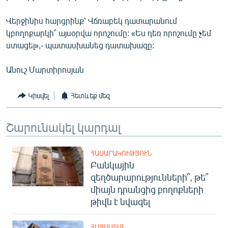
Վերջինիս հարցրինք՝ Վճռաբեկ դատարանում
կբողոքարկի՞ այսօրվա որոշումը: «Ես դեռ որոշումը չեմ
ստացել»,- պատասխանեց դատախազը:
Անուշ Մարտիրոսյան
Կիսվել
Հետևեք մեզ
Շարունակել կարդալ
ՀԱՍԱՐԱԿՈՒԹՅՈՒՆ
Բանկային
զեղծարարությունների՞, թե՞
միայն դրանցից բողոքների
թիվն է նվազել
ՀԱՅԱՍՏԱՆ