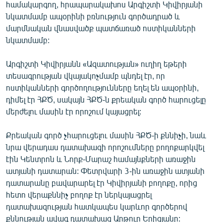
համակարգող, հրապարակախոս Արգիշտի Կիվիրյանի
English
նկատմամբ ապօրինի բռնություն գործադրած և
Русский
մարմնական վնասվածք պատճառած ոստիկանների
նկատմամբ:
ՀԵՏԵՎԵՔ ՄԵԶ
Արգիշտի Կիվիրյանն «Ազատության» ուղիղ եթերի
տեսագրության վկայակոչմամբ պնդել էր, որ
ոստիկանների գործողությունները եղել են ապօրինի,
դիմել էր ՀՔԾ, սակայն ՀՔԾ-ն քրեական գործ հարուցելը
մերժելու մասին էր որոշում կայացրել:
«Ազատության» բոլոր կայքերը
Քրեական գործ չհարուցելու մասին ՀՔԾ-ի քննիչի, նաև
նրա վերադաս դատախազի որոշումները բողոքարկվել
էին Կենտրոն և Նորք-Մարաշ համայնքների առաջին
ատյանի դատարան: Փետրվարի 3-ին առաջին ատյանի
դատարանը բավարարել էր Կիվիրյանի բողոքը, որից
հետո վերաքննիչ բողոք էր ներկայացրել
դատախազության հատկապես կարևոր գործերով
քննության ավագ դատախազ Արթուր Երիցյանը: