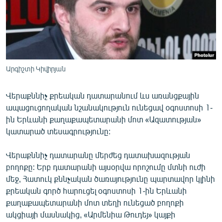
ՄԻՋԱԶԳԱՅԻՆ
ՄՇԱԿՈՒՅԹ
ՍՊՈՐՏ
ՄԵԿՆԱԲԱՆՈՒԹՅՈՒՆ
Արգիշտի Կիվիրյան
ՏՏ ԵՒ ԻՆՏԵՐՆԵՏ
Վերաքննիչ քրեական դատարանում ևս առանցքային
ԿՈՐՈՆԱՎԻՐՈՒՍ
ապացուցողական նշանակություն ունեցավ օգոստոսի 1-
ԱՐԽԻՎ
ին Երևանի քաղաքապետարանի մոտ «Ազատության»
կատարած տեսագրությունը:
ՏԵՍԱՆՅՈՒԹԵՐ
ԲԱՆԱՎԵՃ
Վերաքննիչ դատարանը մերժեց դատախազության
բողոքը: Երբ դատարանի այսօրվա որոշումը մտնի ուժի
ՁԳՏԵԼՈՎ ԼԱՎԱԳՈՒՅՆԻՆ
մեջ, Հատուկ քննչական ծառայությունը պարտավոր կլինի
ՓՈԴՔԱՍԹ
քրեական գործ հարուցել օգոստոսի 1-ին Երևանի
քաղաքապետարանի մոտ տեղի ունեցած բողոքի
Հայերեն
ակցիայի մասնակից, «Արմենիա Թուդեյ» կայքի