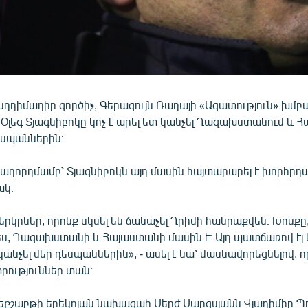
նդդիմադիր գործիչ, Գերագույն Ռադայի «Ազատություն» խմբ
լեգ Տյագնիբոկը կոչ է արել ետ կանչել Ղազախստանում և 
եսպաններին։
 հաղորդմամբ՝ Տյագնիբոկն այդ մասին հայտարարել է խորհրդ
ակ։
երկրներ, որոնք սկսել են ճանաչել Ղրիմի հանրաքվեն։ Խոսքը
, Ղազախստանի և Հայաստանի մասին է։ Այդ պատճառով էլ կ
նչել մեր դեսպաններին», - ասել է նա՝ մասնավորեցնելով, 
րություններ տան։
որեքշաբթի երեկոյան նախագահ Սերժ Սարգսյանն Վլադիմիր Պ