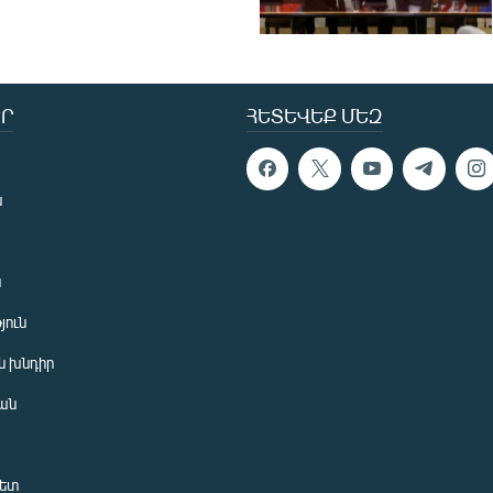
Ր
ՀԵՏԵՎԵՔ ՄԵԶ
ն
ն
յուն
 խնդիր
ան
նետ