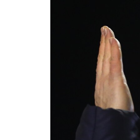
ՄԻՋԱԶԳԱՅԻՆ
ՄՇԱԿՈՒՅԹ
ՍՊՈՐՏ
ՄԵԿՆԱԲԱՆՈՒԹՅՈՒՆ
ՏՏ ԵՒ ԻՆՏԵՐՆԵՏ
ԿՈՐՈՆԱՎԻՐՈՒՍ
ԱՐԽԻՎ
ՏԵՍԱՆՅՈՒԹԵՐ
ԲԱՆԱՎԵՃ
ՁԳՏԵԼՈՎ ԼԱՎԱԳՈՒՅՆԻՆ
ՓՈԴՔԱՍԹ