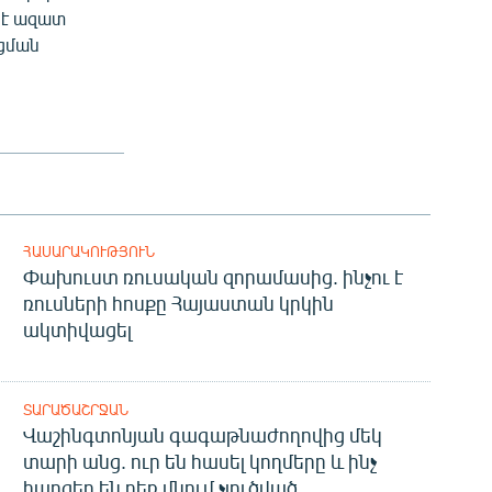
 է ազատ
ցման
ՀԱՍԱՐԱԿՈՒԹՅՈՒՆ
Փախուստ ռուսական զորամասից. ինչու է
ռուսների հոսքը Հայաստան կրկին
ակտիվացել
ՏԱՐԱԾԱՇՐՋԱՆ
Վաշինգտոնյան գագաթնաժողովից մեկ
տարի անց. ուր են հասել կողմերը և ինչ
հարցեր են դեռ մնում չլուծված