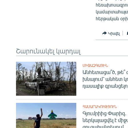
հեռախոսազրու
կամարտահայտմ
հերթական օրի
Կիսվել
Շարունակել կարդալ
ՄԻՋԱԶԳԱՅԻՆ
Անհետացա՞ծ, թե՞ 
խնայում՝ անհետ կ
դասալիք գրանցելո
ՀԱՍԱՐԱԿՈՒԹՅՈՒՆ
Գյումրիից Փարիզ․
ներկայացվել է մի
ցուցահանդեսում