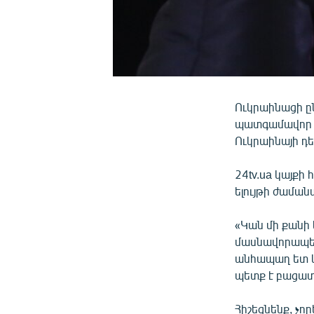
Ուկրաինացի ը
պատգամավոր Օ
Ուկրաինայի դ
24tv.ua կայքի
ելույթի ժաման
«Կան մի քանի 
մասնավորապես
անհապաղ ետ կա
պետք է բացատ
Հիշեցնենք, չ