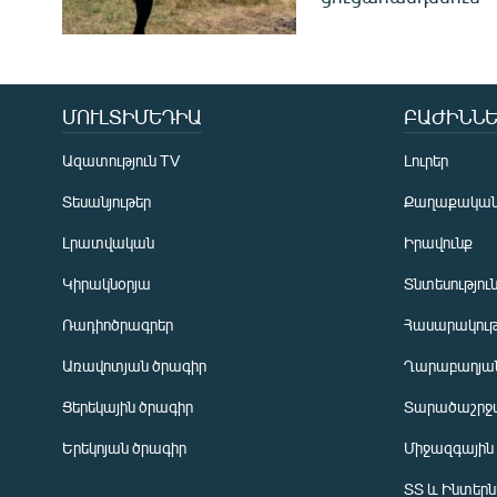
ՄՈՒԼՏԻՄԵԴԻԱ
ԲԱԺԻՆՆԵ
Ազատություն TV
Լուրեր
Տեսանյութեր
Քաղաքակա
Լրատվական
Իրավունք
Կիրակնօրյա
Տնտեսությու
Ռադիոծրագրեր
Հասարակութ
Առավոտյան ծրագիր
Ղարաբաղյան
Ցերեկային ծրագիր
Տարածաշրջ
Հայերեն
Երեկոյան ծրագիր
Միջազգային
English
ՏՏ և Ինտեր