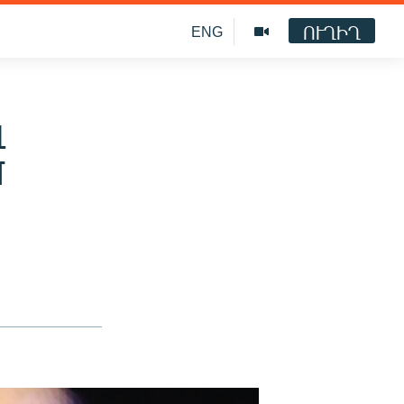
ՈՒՂԻՂ
ENG
լ
մ