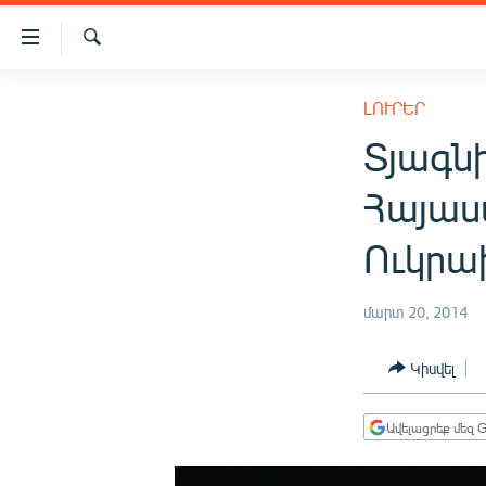
Մատչելիության
հղումներ
Որոնում
Անցնել
ԱԶԱՏՈՒԹՅՈՒՆ TV
հիմնական
ԼՈՒՐԵՐ
բովանդակությանը
ՀԱՅԱՍՏԱՆ
Տյագնի
Անցնել
ՔԱՂԱՔԱԿԱՆ
հիմնական
Հայաս
մենյուին
ԸՆՏՐՈՒԹՅՈՒՆՆԵՐ 2026
Որոնում
Ուկրա
ԻՐԱՎՈՒՆՔ
ՀԱՍԱՐԱԿՈՒԹՅՈՒՆ
մարտ 20, 2014
ՏՆՏԵՍՈՒԹՅՈՒՆ
Կիսվել
ՂԱՐԱԲԱՂ
ՊԱՏԵՐԱԶՄԻ 6 ՇԱԲԱԹՆԵՐԸ
Ավելացրեք մեզ G
ՏԱՐԱԾԱՇՐՋԱՆ