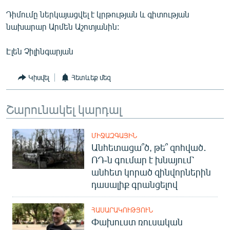
English
Դիմումը ներկայացվել է կրթության և գիտության
նախարար Արմեն Աշոտյանին:
Русский
Էլեն Չիլինգարյան
ՀԵՏԵՎԵՔ ՄԵԶ
Կիսվել
Հետևեք մեզ
Շարունակել կարդալ
«Ազատության» բոլոր կայքերը
ՄԻՋԱԶԳԱՅԻՆ
Անհետացա՞ծ, թե՞ զոհված․
ՌԴ-ն գումար է խնայում՝
անհետ կորած զինվորներին
դասալիք գրանցելով
ՀԱՍԱՐԱԿՈՒԹՅՈՒՆ
Փախուստ ռուսական