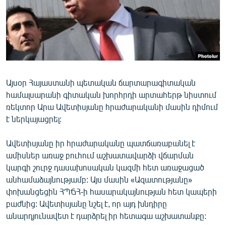
ՄԻՋԱԶԳԱՅԻՆ
ՄՇԱԿՈՒՅԹ
ՍՊՈՐՏ
ՄԵԿՆԱԲԱՆՈՒԹՅՈՒՆ
ՏՏ ԵՒ ԻՆՏԵՐՆԵՏ
Այսօր Հայաստանի պետական ճարտարագիտական
համալսարանի գիտական խորհրդի արտահերթ նիստում
ԿՈՐՈՆԱՎԻՐՈՒՍ
ռեկտոր Արա Ավետիսյանը հրաժարականի մասին դիմում
ԱՐԽԻՎ
է ներկայացրել:
ՏԵՍԱՆՅՈՒԹԵՐ
Ավետիսյանը իր հրաժարականը պատճառաբանել է
ԲԱՆԱՎԵՃ
ամիսներ առաջ բուհում աշխատավարձի վճարման
կարգի շուրջ դասախոսական կազմի հետ առաջացած
ՁԳՏԵԼՈՎ ԼԱՎԱԳՈՒՅՆԻՆ
անհամաձայնությամբ: Այս մասին «Ազատությանը»
ՓՈԴՔԱՍԹ
փոխանցեցին ՀՊՃՀ-ի հասարակայնության հետ կապերի
բաժնից: Ավետիսյանը նշել է, որ այդ խնդիրը
անարդյունավետ է դարձրել իր հետագա աշխատանքը:
Հայերեն