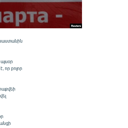
ուսաստանին
 այսօր
 որ բոլոր
նրաքվեի
վել
օր
տանցի