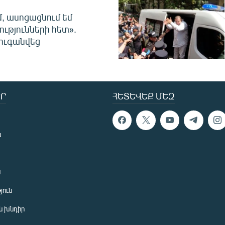
մ, ասոցացնում եմ
ությունների հետ».
ուգանվեց
Ր
ՀԵՏԵՎԵՔ ՄԵԶ
ն
ն
յուն
 խնդիր