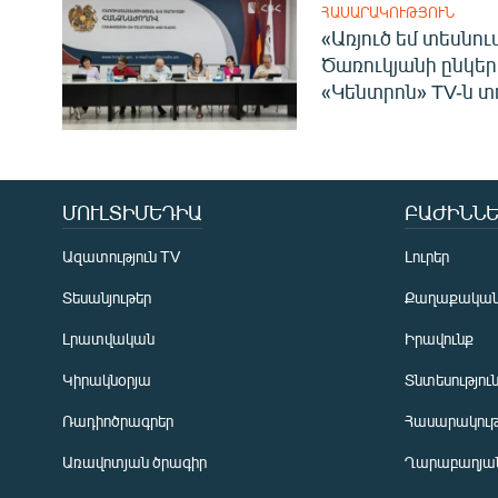
ՀԱՍԱՐԱԿՈՒԹՅՈՒՆ
«Առյուծ եմ տեսնու
Ծառուկյանի ընկեր
«Կենտրոն» TV-ն տ
ՄՈՒԼՏԻՄԵԴԻԱ
ԲԱԺԻՆՆԵ
Ազատություն TV
Լուրեր
Տեսանյութեր
Քաղաքակա
Լրատվական
Իրավունք
Կիրակնօրյա
Տնտեսությու
Ռադիոծրագրեր
Հասարակութ
Առավոտյան ծրագիր
Ղարաբաղյան