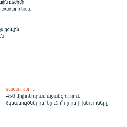
յին ռեժիմի
հայտարարի նաև
ջազգային
ան
ՏՆՏԵՍՈՒԹՅՈՒՆ
450 միլիոն դրամ աջակցություն՝
ձկնաբույծներին. կլուծի՞ ոլորտի խնդիրները