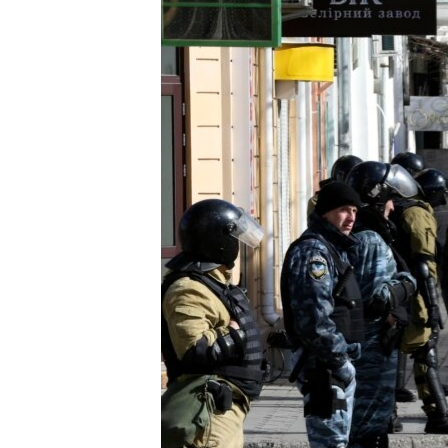
ՄԻՋԱԶԳԱՅԻՆ
ՄՇԱԿՈՒՅԹ
ՍՊՈՐՏ
ՄԵԿՆԱԲԱՆՈՒԹՅՈՒՆ
ՏՏ ԵՒ ԻՆՏԵՐՆԵՏ
ԿՈՐՈՆԱՎԻՐՈՒՍ
ԱՐԽԻՎ
ՏԵՍԱՆՅՈՒԹԵՐ
ԲԱՆԱՎԵՃ
ՁԳՏԵԼՈՎ ԼԱՎԱԳՈՒՅՆԻՆ
ՓՈԴՔԱՍԹ