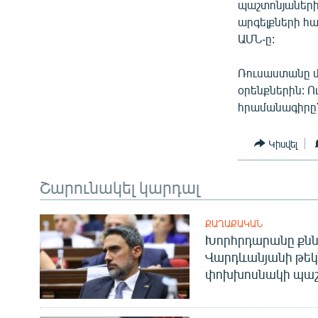
պաշտոնյաների
արգելքների հ
ԱՄՆ-ը:
Ռուսաստանը մ
օրենքներին: 
հրամանագիրը՝
Կիսվել
Շարունակել կարդալ
ՔԱՂԱՔԱԿԱՆ
Խորհրդարանը քնն
Վարդևանյանի թեկ
փոխխոսնակի պաշ