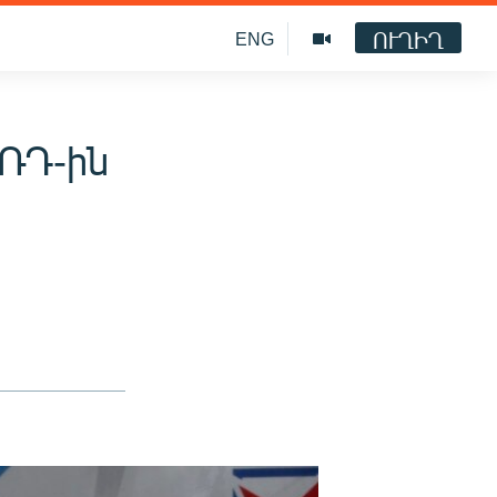
ՈՒՂԻՂ
ENG
 ՌԴ-ին