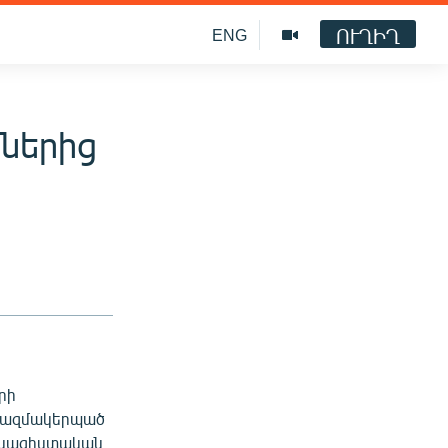
ՈՒՂԻՂ
ENG
ներից
րի
 կազմակերպած
լ նացիստական