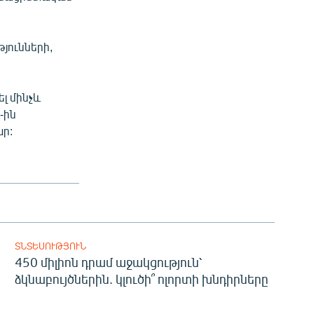
յունների,
լ մինչև
-ին
ար:
ՏՆՏԵՍՈՒԹՅՈՒՆ
450 միլիոն դրամ աջակցություն՝
ձկնաբույծներին. կլուծի՞ ոլորտի խնդիրները