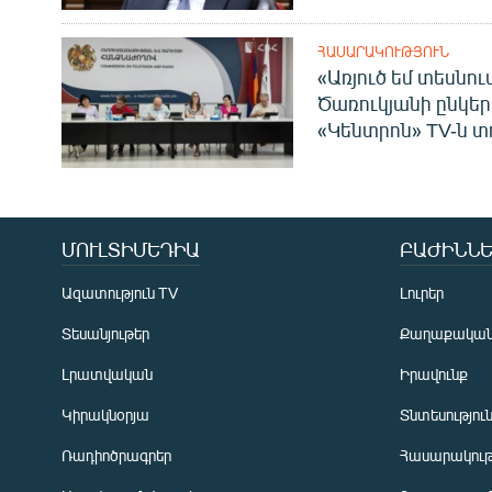
ՀԱՍԱՐԱԿՈՒԹՅՈՒՆ
«Առյուծ եմ տեսնու
Ծառուկյանի ընկեր
«Կենտրոն» TV-ն տ
ՄՈՒԼՏԻՄԵԴԻԱ
ԲԱԺԻՆՆԵ
Ազատություն TV
Լուրեր
Տեսանյութեր
Քաղաքակա
Լրատվական
Իրավունք
Կիրակնօրյա
Տնտեսությու
Ռադիոծրագրեր
Հասարակութ