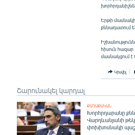
ՄԻՋԱԶԳԱՅԻՆ
խորհրդանիշներ
ՄՇԱԿՈՒՅԹ
Երթի մասնակից
ՍՊՈՐՏ
քննադատում ե
ՄԵԿՆԱԲԱՆՈՒԹՅՈՒՆ
Իշխանությունն
ՏՏ ԵՒ ԻՆՏԵՐՆԵՏ
հիսուն հազար
ԿՈՐՈՆԱՎԻՐՈՒՍ
մասնակցում է 
ԱՐԽԻՎ
Կիսվել
ՏԵՍԱՆՅՈՒԹԵՐ
ԲԱՆԱՎԵՃ
Շարունակել կարդալ
ՁԳՏԵԼՈՎ ԼԱՎԱԳՈՒՅՆԻՆ
ՔԱՂԱՔԱԿԱՆ
ՓՈԴՔԱՍԹ
Խորհրդարանը քնն
Վարդևանյանի թեկ
փոխխոսնակի պաշ