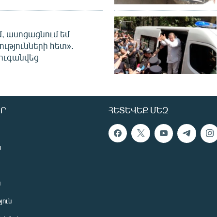
մ, ասոցացնում եմ
ությունների հետ».
ուգանվեց
Ր
ՀԵՏԵՎԵՔ ՄԵԶ
ն
ն
յուն