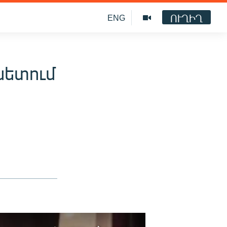
ՈՒՂԻՂ
ENG
նետում