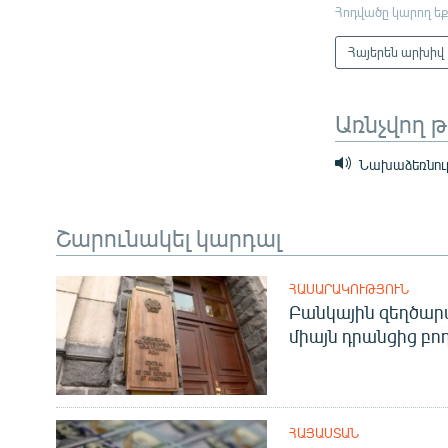
Հոդվածը կարող եք
Հայերեն արխիվ
Առնչվող 
Նախաձեռնությ
Շարունակել կարդալ
ՀԱՍԱՐԱԿՈՒԹՅՈՒՆ
Բանկային զեղծարա
միայն դրանցից բող
ՀԱՅԱՍՏԱՆ