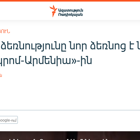
ՅՈՒՆ
ռնությունը նոր ձեռնոց է 
րոմ-Արմենիա»-ին
ն
oogle-ում