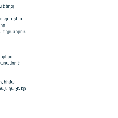
 է եղել
տեցում չկա։
 իր
 է դրսևորում
 օրերս
նարավոր է
ր, հիմա
ն դա չէ, էլի