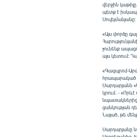
վերջին կաթիլը
պետք է իսկապ
Սուլեյմանյանը։
«Այս փորձը գա
Հարությունյան
չունենք ապացո
այս կետում: Դ
«Գազպրոմ-Արմ
հրապարակած վ
Սարդարյանն «Ա
կրում․ - «Որև
նպատակներից 
ցանկության դեպ
Նայած, թե մեն
Սարդարյանը ն
Ադրբեջանից, ի