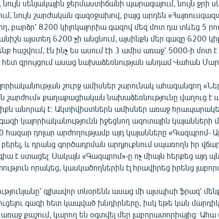
 նույն սենյակային ջերմաստիճանի պարագայում, նույն ջրի 
մ, նույն շարժական գազօջախով, բայց արդեն «Հայռուսգազ
, բարձր՝ 8200 կիլոկալորիա գազով մեզ մոտ դա տևեց 5 րո
ցանիշն այստեղ 6200 չի անցնում, այսինքն մեր գազը 6200 կիլ
նք հաշվում, էն ինչ ես ասում էի 3 ամիս առաջ՝ 5000-ի մոտ է 
 հետ զրույցում ասաց նախաձեռնության անդամ Վահան Մար
լորիականության շուրջ ամիսներ շարունակ ահազանգող «Նե
շարժում» քաղաքացիական նախաձեռնությունը վաղուց է պն
լիքն անորակ է։ Ակտիվիստներն ամիսներ առաջ հրապարակ
գազի կալորիականությունն իջեցնող ազոտային կայանների 
50 հազար դոլար արժողությամբ այդ կայանները «Գազպրոմ- 
ք բերել, և դրանց գործադրման արդյուքնում սպառողն իր վճ
րգիա է ստացել։ Սակայն «Գազպրոմ»-ը ոչ միայն հերքեց այդ պն
ություն որակեց, կասկածողներին էլ հրավիրեց իրենց լաբո
թյունյանը՝ գլխավոր տնօրենն ասաց մի այսպիսի ֆրազ՝ մեն
ւցելու գազի հետ կապված խնդիրները, իսկ եթե կան մարդիկ
առաջ քաշում, կարող են օգտվել մեր լաբորատորիայից։ Ահա 