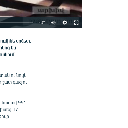
4:27
EMBED
ՏԱՐԱԾԵԼ
յումինե սրճեփ,
ռնոց են
տանում
ան ու նույն
ի շատ գազ ու
 հասավ 95՝
ախսեց 17
ծովի