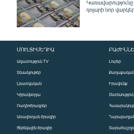
Կառավարությունը 
դոլարի նոր վարկեր
ՄՈՒԼՏԻՄԵԴԻԱ
ԲԱԺԻՆՆԵ
Ազատություն TV
Լուրեր
Տեսանյութեր
Քաղաքակա
Լրատվական
Իրավունք
Կիրակնօրյա
Տնտեսությու
Ռադիոծրագրեր
Հասարակութ
Առավոտյան ծրագիր
Ղարաբաղյան
Ցերեկային ծրագիր
Տարածաշրջ
Հայերեն