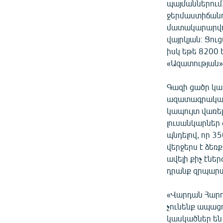
պայմաններում,
ջերմաստիճանու
մատակարարվող
վայրկյան։ Ցու
իսկ եթե 8200 ե
«Ազատության»
Գազի ցածր կա
ազատագրական 
կապույտ վառե
լուսանկարներ 
պնդելով, որ 3
վերջերս է ձեռ
ավելի քիչ էնե
դրանք զրպարտ
«Վարդան Հարու
չունենք ապացո
կասկածներ են 