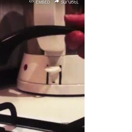
EMBED
ՏԱՐԱԾԵԼ