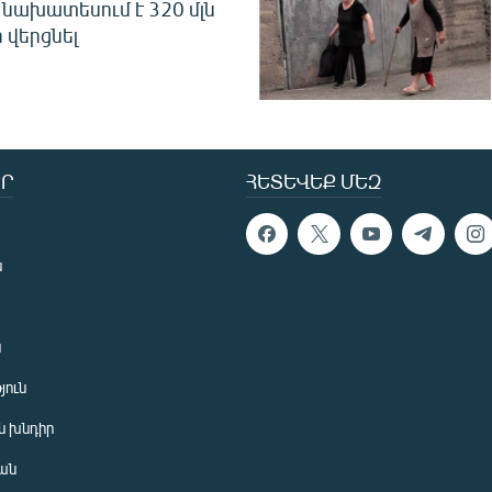
նախատեսում է 320 մլն
 վերցնել
Ր
ՀԵՏԵՎԵՔ ՄԵԶ
ն
ն
յուն
 խնդիր
ան