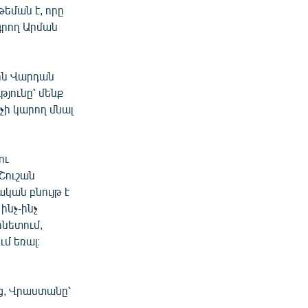
թեման է, որը
գրող Արման
րոն Վարդան
յունը՝ մենք
 չի կարող մնալ
ու
Շուշան
կան բնույթ է
ինչ-ինչ
նետում,
ւմ եռալ։
ց, Վրաստանը՝