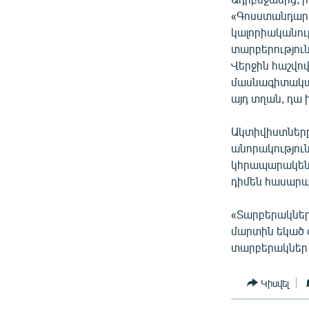
«Գոսստանդարտն
կալորիականութ
տարբերություն
Վերջին հաշվո
մասնագիտական
այդ տղան, դա 
Ակտիվիստները,
անորակություն
կհրապարակեն։
դիմեն հասարակ
«Տարբերակների
մարտին եկած գ
տարբերակներ 
Կիսվել