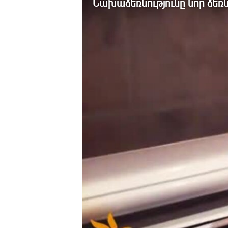
Նախաձեռնությունը նոր ձեռ
ՄԻՋԱԶԳԱՅԻՆ
ՄՇԱԿՈՒՅԹ
ՍՊՈՐՏ
ՄԵԿՆԱԲԱՆՈՒԹՅՈՒՆ
ՏՏ ԵՒ ԻՆՏԵՐՆԵՏ
ԿՈՐՈՆԱՎԻՐՈՒՍ
ԱՐԽԻՎ
ՏԵՍԱՆՅՈՒԹԵՐ
ԲԱՆԱՎԵՃ
ՁԳՏԵԼՈՎ ԼԱՎԱԳՈՒՅՆԻՆ
ՓՈԴՔԱՍԹ