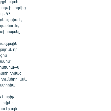
սկզբնական
արդ»-ի կողմից
պե 53
ոկալորիա է,
դառնում», -
տիրոսյանը։
րազգային
դում, որ
եցին
մասին՝
Արմենիա»-ն
արածի դիմաց
դումները, այլև
րատորիա։
ք կարիք
, ովքեր
սա էր այն