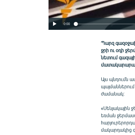
0:00
Պարզ գազօջախ,
ջրի ու օդի ջ
նետում գազայ
մատակարարավ
Այս պնդումն ա
պայմաններում 
ժամանակ։
«Սենյակային 
եռման ջերմաստ
հարյուրերորդ
մակարդակից գր