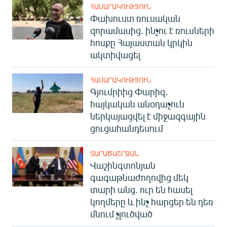
ՀԱՍԱՐԱԿՈՒԹՅՈՒՆ
English
Փախուստ ռուսական
Русский
զորամասից. ինչու է ռուսների
հոսքը Հայաստան կրկին
ակտիվացել
ՀԵՏԵՎԵՔ ՄԵԶ
ՀԱՍԱՐԱԿՈՒԹՅՈՒՆ
Գյումրիից Փարիզ․
հայկական անօդաչուն
ներկայացվել է միջազգային
«Ազատության» բոլոր կայքերը
ցուցահանդեսում
ՏԱՐԱԾԱՇՐՋԱՆ
Վաշինգտոնյան
գագաթնաժողովից մեկ
տարի անց. ուր են հասել
կողմերը և ինչ հարցեր են դեռ
մնում չլուծված