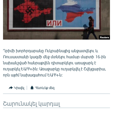
ՄԻՋԱԶԳԱՅԻՆ
ՄՇԱԿՈՒՅԹ
ՍՊՈՐՏ
ՄԵԿՆԱԲԱՆՈՒԹՅՈՒՆ
ՏՏ ԵՒ ԻՆՏԵՐՆԵՏ
ԿՈՐՈՆԱՎԻՐՈՒՍ
Ղրիմի խորհրդարանը Ուկրաինայից անջատվելու և
Ռուսաստանի կազմի մեջ մտնելու համար մարտի 16-ին
ԱՐԽԻՎ
նախանշված հանրաքվեն դիտարկելու առաջարկ է
ՏԵՍԱՆՅՈՒԹԵՐ
ուղարկել ԵԱՀԿ-ին: Առաջարկը ուղարկվել է Շվեյցարիա,
որն այժմ նախագահում ԵԱՀԿ-ն:
ԲԱՆԱՎԵՃ
ՁԳՏԵԼՈՎ ԼԱՎԱԳՈՒՅՆԻՆ
Կիսվել
Հետևեք մեզ
ՓՈԴՔԱՍԹ
Շարունակել կարդալ
Հայերեն