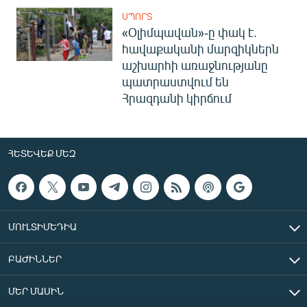
ՍՊՈՐՏ
«Օլիմպավան»-ը փակ է.
հավաքականի մարզիկներն
աշխարհի առաջնությանը
պատրաստվում են
Հրազդանի կիրճում
ՀԵՏԵՎԵՔ ՄԵԶ
ՄՈՒԼՏԻՄԵԴԻԱ
ԲԱԺԻՆՆԵՐ
ՄԵՐ ՄԱՍԻՆ