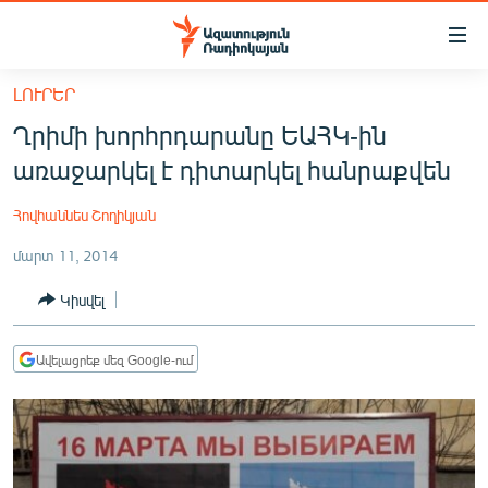
Մատչելիության
հղումներ
Անցնել
ԼՈՒՐԵՐ
հիմնական
ԱԶԱՏՈՒԹՅՈՒՆ TV
Ղրիմի խորհրդարանը ԵԱՀԿ-ին
բովանդակությանը
ՀԱՅԱՍՏԱՆ
Անցնել
առաջարկել է դիտարկել հանրաքվեն
հիմնական
ՔԱՂԱՔԱԿԱՆ
մենյուին
Հովհաննես Շողիկյան
ԸՆՏՐՈՒԹՅՈՒՆՆԵՐ 2026
Որոնում
մարտ 11, 2014
ԻՐԱՎՈՒՆՔ
Կիսվել
ՀԱՍԱՐԱԿՈՒԹՅՈՒՆ
ՏՆՏԵՍՈՒԹՅՈՒՆ
Ավելացրեք մեզ Google-ում
ՂԱՐԱԲԱՂ
ՊԱՏԵՐԱԶՄԻ 6 ՇԱԲԱԹՆԵՐԸ
ՏԱՐԱԾԱՇՐՋԱՆ