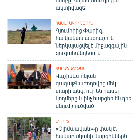
հոսքը Հայաստան կրկին
English
ակտիվացել
Русский
ՀԱՍԱՐԱԿՈՒԹՅՈՒՆ
Գյումրիից Փարիզ․
ՀԵՏԵՎԵՔ ՄԵԶ
հայկական անօդաչուն
ներկայացվել է միջազգային
ցուցահանդեսում
ՏԱՐԱԾԱՇՐՋԱՆ
Վաշինգտոնյան
«Ազատության» բոլոր կայքերը
գագաթնաժողովից մեկ
տարի անց. ուր են հասել
կողմերը և ինչ հարցեր են դեռ
մնում չլուծված
ՍՊՈՐՏ
«Օլիմպավան»-ը փակ է.
հավաքականի մարզիկներն