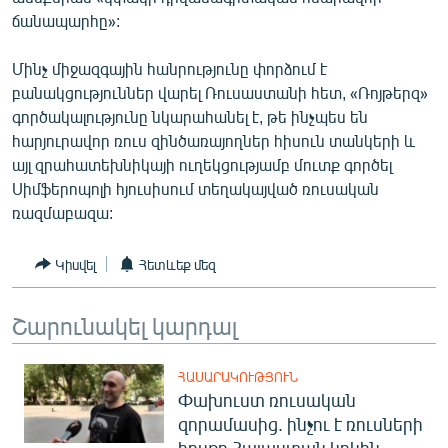
ՄԻՋԱԶԳԱՅԻՆ
ճանապարհը»:
ՄՇԱԿՈՒՅԹ
Մինչ միջազգային հանրությունը փորձում է
ՍՊՈՐՏ
բանակցություններ վարել Ռուսաստանի հետ, «Ռոյթերզ»
գործակալությունը նկարահանել է, թե ինչպես են
ՄԵԿՆԱԲԱՆՈՒԹՅՈՒՆ
հարյուրավոր ռուս զինծառայողներ հիսուն տանկերի և
ՏՏ ԵՒ ԻՆՏԵՐՆԵՏ
այլ զրահատեխնիկայի ուղեկցությամբ մուտք գործել
Սիմֆերոպոլի հյուսիսում տեղակայված ռուսական
ԿՈՐՈՆԱՎԻՐՈՒՍ
ռազմաբազա:
ԱՐԽԻՎ
Կիսվել
Հետևեք մեզ
ՏԵՍԱՆՅՈՒԹԵՐ
ԲԱՆԱՎԵՃ
Շարունակել կարդալ
ՁԳՏԵԼՈՎ ԼԱՎԱԳՈՒՅՆԻՆ
ՓՈԴՔԱՍԹ
ՀԱՍԱՐԱԿՈՒԹՅՈՒՆ
Փախուստ ռուսական
զորամասից. ինչու է ռուսների
Հայերեն