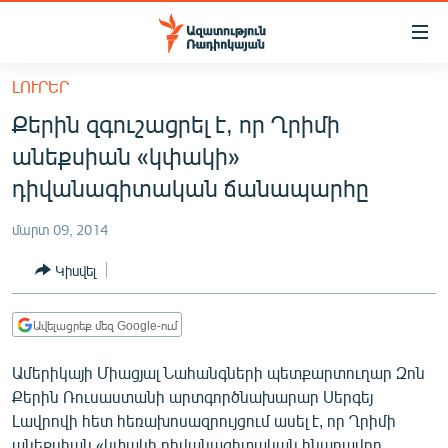
Մատչելիության
հղումներ
Անցնել
ԼՈՒՐԵՐ
հիմնական
ԱԶԱՏՈՒԹՅՈՒՆ TV
Քերին զգուշացրել է, որ Ղրիմի
բովանդակությանը
ՀԱՅԱՍՏԱՆ
Անցնել
անեքսիան «կփակի»
հիմնական
ՔԱՂԱՔԱԿԱՆ
դիվանագիտական ճանապարհը
մենյուին
ԸՆՏՐՈՒԹՅՈՒՆՆԵՐ 2026
Որոնում
մարտ 09, 2014
ԻՐԱՎՈՒՆՔ
Կիսվել
ՀԱՍԱՐԱԿՈՒԹՅՈՒՆ
ՏՆՏԵՍՈՒԹՅՈՒՆ
Ավելացրեք մեզ Google-ում
ՂԱՐԱԲԱՂ
Ամերիկայի Միացյալ Նահանգների պետքարտուղար Զոն
ՊԱՏԵՐԱԶՄԻ 6 ՇԱԲԱԹՆԵՐԸ
Քերին Ռուսաստանի արտգործնախարար Սերգեյ
Լավրովի հետ հեռախոսազրույցում ասել է, որ Ղրիմի
ՏԱՐԱԾԱՇՐՋԱՆ
անեքսիան «կփակի դիվանագիտական հնարավոր