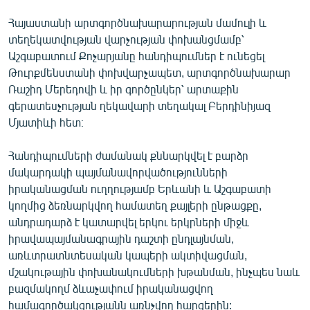
English
Հայաստանի արտգործնախարարության մամուլի և
Русский
տեղեկատվության վարչության փոխանցմամբ՝
Աշգաբատում Քոչարյանը հանդիպումներ է ունեցել
Թուրքմենստանի փոխվարչապետ, արտգործնախարար
ՀԵՏԵՎԵՔ ՄԵԶ
Ռաշիդ Մերեդովի և իր գործընկեր՝ արտաքին
գերատեսչության ղեկավարի տեղակալ Բերդինիյազ
Մյատիևի հետ։
Հանդիպումների ժամանակ քննարկվել է բարձր
«Ազատության» բոլոր կայքերը
մակարդակի պայմանավորվածությունների
իրականացման ուղղությամբ Երևանի և Աշգաբատի
կողմից ձեռնարկվող համատեղ քայլերի ընթացքը,
անդրադարձ է կատարվել երկու երկրների միջև
իրավապայմանագրային դաշտի ընդլայնման,
առևտրատնտեսական կապերի ակտիվացման,
մշակութային փոխանակումների խթանման, ինչպես նաև
բազմակողմ ձևաչափում իրականացվող
համագործակցությանն առնչվող հարցերին: