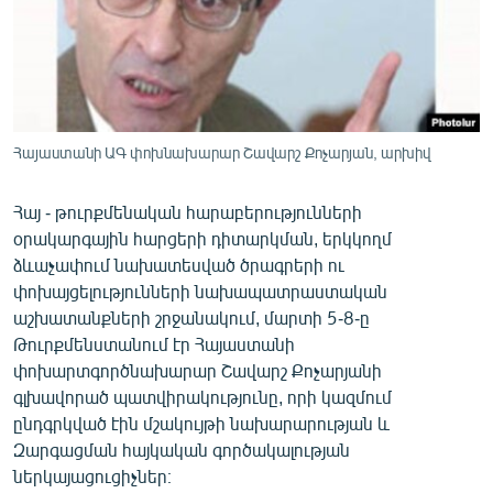
ՄԻՋԱԶԳԱՅԻՆ
ՄՇԱԿՈՒՅԹ
ՍՊՈՐՏ
ՄԵԿՆԱԲԱՆՈՒԹՅՈՒՆ
Հայաստանի ԱԳ փոխնախարար Շավարշ Քոչարյան, արխիվ
ՏՏ ԵՒ ԻՆՏԵՐՆԵՏ
Հայ - թուրքմենական հարաբերությունների
ԿՈՐՈՆԱՎԻՐՈՒՍ
օրակարգային հարցերի դիտարկման, երկկողմ
ԱՐԽԻՎ
ձևաչափում նախատեսված ծրագրերի ու
փոխայցելությունների նախապատրաստական
ՏԵՍԱՆՅՈՒԹԵՐ
աշխատանքների շրջանակում, մարտի 5-8-ը
ԲԱՆԱՎԵՃ
Թուրքմենստանում էր Հայաստանի
փոխարտգործնախարար Շավարշ Քոչարյանի
ՁԳՏԵԼՈՎ ԼԱՎԱԳՈՒՅՆԻՆ
գլխավորած պատվիրակությունը, որի կազմում
ՓՈԴՔԱՍԹ
ընդգրկված էին մշակույթի նախարարության և
Զարգացման հայկական գործակալության
Հայերեն
ներկայացուցիչներ։