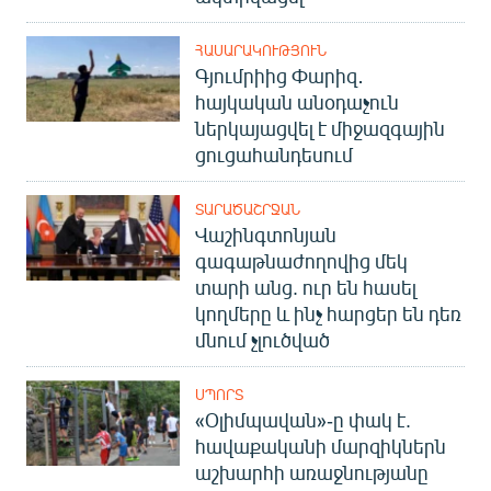
ՀԱՍԱՐԱԿՈՒԹՅՈՒՆ
Գյումրիից Փարիզ․
հայկական անօդաչուն
ներկայացվել է միջազգային
ցուցահանդեսում
ՏԱՐԱԾԱՇՐՋԱՆ
Վաշինգտոնյան
գագաթնաժողովից մեկ
տարի անց. ուր են հասել
կողմերը և ինչ հարցեր են դեռ
մնում չլուծված
ՍՊՈՐՏ
«Օլիմպավան»-ը փակ է.
հավաքականի մարզիկներն
աշխարհի առաջնությանը