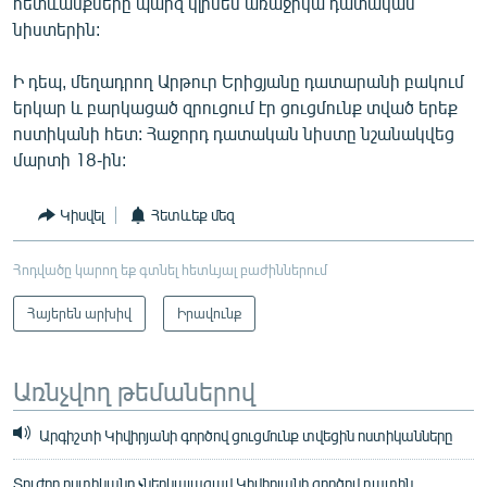
հետևանքները պարզ կլինեն առաջիկա դատական
նիստերին:
Ի դեպ, մեղադրող Արթուր Երիցյանը դատարանի բակում
երկար և բարկացած զրուցում էր ցուցմունք տված երեք
ոստիկանի հետ: Հաջորդ դատական նիստը նշանակվեց
մարտի 18-ին:
Կիսվել
Հետևեք մեզ
Հոդվածը կարող եք գտնել հետևյալ բաժիններում
Հայերեն արխիվ
Իրավունք
Առնչվող թեմաներով
Արգիշտի Կիվիրյանի գործով ցուցմունք տվեցին ոստիկանները
Տուժող ոստիկանը չներկայացավ Կիվիրյանի գործով դատին