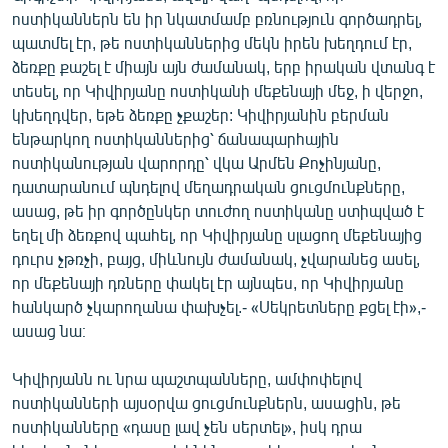
ոստիկաններն են իր նկատմամբ բռնություն գործադրել,
պատմել էր, թե ոստիկաններից մեկն իրեն խեղդում էր,
ձեռքը քաշել է միայն այն ժամանակ, երբ իրական վտանգ է
տեսել, որ Կիվիրյանը ոստիկանի մեքենայի մեջ, ի վերջո,
կխեղդվեր, եթե ձեռքը չքաշեր: Կիվիրյանին բերման
ենթարկող ոստիկաններից՝ ճանապարհային
ոստիկանության վարորդը՝ վկա Արմեն Քոչինյանը,
դատարանում պնդելով մեղադրական ցուցմունքները,
ասաց, թե իր գործընկեր տուժող ոստիկանը ստիպված է
եղել մի ձեռքով պահել, որ Կիվիրյանը սլացող մեքենայից
դուրս չթռչի, բայց, միևնույն ժամանակ, չվարանեց ասել,
որ մեքենայի դռները փակել էր այնպես, որ Կիվիրյանը
հանկարծ չկարողանա փախչել.- «Սեկրետները քցել էի»,-
ասաց նա։
Կիվիրյանն ու նրա պաշտպանները, ամփոփելով
ոստիկանների այսօրվա ցուցմունքներն, ասացին, թե
ոստիկանները «դասը լավ չեն սերտել», իսկ դրա