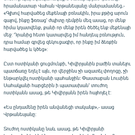
English
հրամանատար Վահան Վրթանեսյանը մանրամասնեց.-
«Գլխով հարվածեց մեքենայի բռնակին, իրա քթից արուն
Русский
գալով, ինքը ֆռռաց՝ ժպիտը դեմքին մեզ ասաց, որ մենք
հիմա կդատվենք, քանի որ մենք իրեն ծեծել ենք մեքենայի
ՀԵՏԵՎԵՔ ՄԵԶ
մեջ։ Դրանից հետո կատարվեց իմ հանդեպ բռնություն,
դրա համար գրվեց զեկուցագիր, որ ինքը իմ ձեռքին
հարվածեց և կծեց»։
Ըստ ոստիկանի ցուցմունքի, Կիվիրյանին բաժին տանելու
պատճառը եղել է այն, որ վերջինս չի ազատել փողոցը, չի
«Ազատության» բոլոր կայքերը
ենթարկվել ոստիկանի պահանջին: Փաստաբան Լուսինե
Սահակյանի հարցերին ի պատասխան՝ տուժող
ոստիկանն ասաց, թե Կիվիրյանն իրեն հայհոյել է։
«Ես ընդամենը իրեն անվանեցի տականք»,- ասաց
Վրթանեսյանը։
Տուժող ոստիկանը նաև ասաց, թե Կիվիրյանի