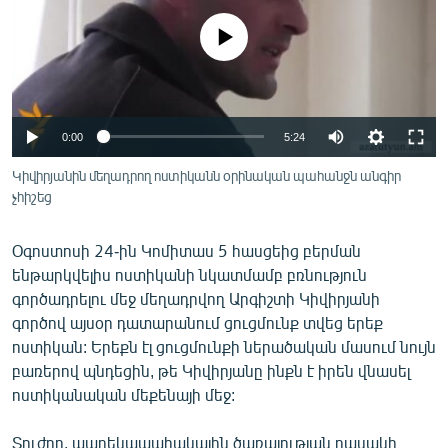
ՄԻՋԱԶԳԱՅԻՆ
No media source currently available
ՄՇԱԿՈՒՅԹ
ՍՊՈՐՏ
ՄԵԿՆԱԲԱՆՈՒԹՅՈՒՆ
0:00
5:24
ՏՏ ԵՒ ԻՆՏԵՐՆԵՏ
Կիվիրյանին մեղադրող ոստիկանն օրինական պահանջն անգիր
ԿՈՐՈՆԱՎԻՐՈՒՍ
չհիշեց
ԱՐԽԻՎ
Օգոստոսի 24-ին Կոմիտաս 5 հասցեից բերման
ՏԵՍԱՆՅՈՒԹԵՐ
ենթարկվելիս ոստիկանի նկատմամբ բռնություն
գործադրելու մեջ մեղադրվող Արգիշտի Կիվիրյանի
ԲԱՆԱՎԵՃ
գործով այսօր դատարանում ցուցմունք տվեց երեք
ՁԳՏԵԼՈՎ ԼԱՎԱԳՈՒՅՆԻՆ
ոստիկան: Երեքն էլ ցուցմունքի ներածական մասում նույն
բառերով պնդեցին, թե Կիվիրյանը ինքն է իրեն վնասել
ՓՈԴՔԱՍԹ
ոստիկանական մեքենայի մեջ:
Հայերեն
Տուժող, պարեկապահակային ծառայության դասակի