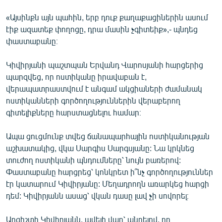
«Այսինքն այն պահին, երբ դուք քաղաքացիներին ասում
էիք ազատեք փողոցը, դրա մասին չգիտեիք»,- պնդեց
փաստաբանը։
Կիվիրյանի պաշտպան Երվանդ Վարոսյանի հարցերից
պարզվեց, որ ոստիկանը իրավաբան է,
վերապատրաստվում է անգամ ակցիաների ժամանակ
ոստիկանների գործողություններին վերաբերող
գիտելիքները հարստացնելու համար։
Ապա ցուցմունք տվեց ճանապարհային ոստիկանության
աշխատակից, վկա Սարգիս Սարգսյանը: Նա կրկնեց
տուժող ոստիկանի պնդումները՝ նույն բառերով:
Փաստաբանը հարցրեց՝ կոնկրետ ի՞նչ գործողություններ
էր կատարում Կիվիրյանը: Մեղադրողն առարկեց հարցի
դեմ: Կիվիրյանն ասաց՝ վկան դասը լավ չի սովորել։
Արգիշտի Կիվիրյանն, ավելի վաղ՝ պնդելով, որ