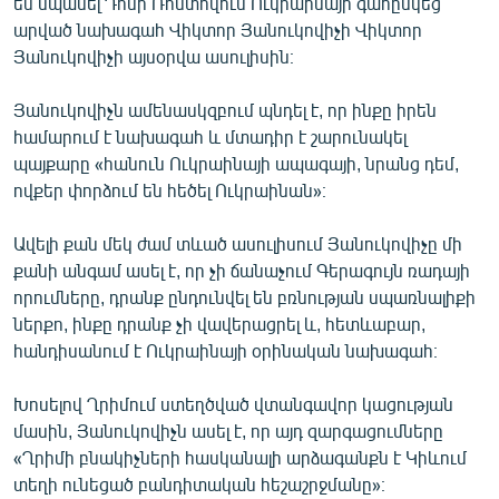
են սպասել Դոնի Ռոստովում Ուկրաինայի գահընկեց
English
արված նախագահ Վիկտոր Յանուկովիչի Վիկտոր
Յանուկովիչի այսօրվա ասուլիսին։
Русский
Յանուկովիչն ամենասկզբում պնդել է, որ ինքը իրեն
ՀԵՏԵՎԵՔ ՄԵԶ
համարում է նախագահ և մտադիր է շարունակել
պայքարը «հանուն Ուկրաինայի ապագայի, նրանց դեմ,
ովքեր փորձում են հեծել Ուկրաինան»։
Ավելի քան մեկ ժամ տևած ասուլիսում Յանուկովիչը մի
քանի անգամ ասել է, որ չի ճանաչում Գերագույն ռադայի
«Ազատության» բոլոր կայքերը
որումները, դրանք ընդունվել են բռնության սպառնալիքի
ներքո, ինքը դրանք չի վավերացրել և, հետևաբար,
հանդիսանում է Ուկրաինայի օրինական նախագահ։
Խոսելով Ղրիմում ստեղծված վտանգավոր կացության
մասին, Յանուկովիչն ասել է, որ այդ զարգացումները
«Ղրիմի բնակիչների հասկանալի արձագանքն է Կիևում
տեղի ունեցած բանդիտական հեշաշրջմանը»։