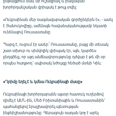
ընթացքում նաև մի ուշագրավ և բավական
խորհրդանշական վրիպակ է թույլ տվել։
«Ուկրաինան մեր ռազմավարական գործընկերն է», - ասել
է Յանուկովիչը, ամենայն հավանականությամբ նկատի
ունենալով Ռուսաստանը։
Պարզ է, ուզում էր ասեր` Ռուսաստանը, բայց մի տեսակ
շատ տխուր ու սիմվոլիկ վրիպակ էր, այն, կարծես
ընդգծեց, որ այդ անձնավորությունը դժվար է թե մի օր
որպես հաղթող` սպիտակ նժույգը հեծած մտնի Կիև։
«Ղրիմը եղել է և կմնա Ուկրաինայի մասը»
Ուկրաինայի խորհրդարանն այսօր հատուկ ուղերձով
դիմել է ԱՄՆ-ին, Մեծ Բրիտանիային և Ռուսաստանին՝
պահանջելով երաշխավորել պետության
ինքնիշխանությունը։ Գերագույն ռադան կոչ է արել