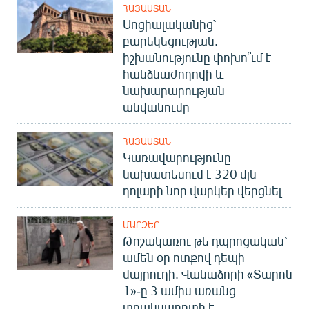
ՀԱՅԱՍՏԱՆ
Սոցիալականից՝
բարեկեցության.
իշխանությունը փոխո՞ւմ է
հանձնաժողովի և
նախարարության
անվանումը
ՀԱՅԱՍՏԱՆ
Կառավարությունը
նախատեսում է 320 մլն
դոլարի նոր վարկեր վերցնել
ՄԱՐԶԵՐ
Թոշակառու թե դպրոցական՝
ամեն օր ոտքով դեպի
մայրուղի. Վանաձորի «Տարոն
1»-ը 3 ամիս առանց
տրանսպորտի է