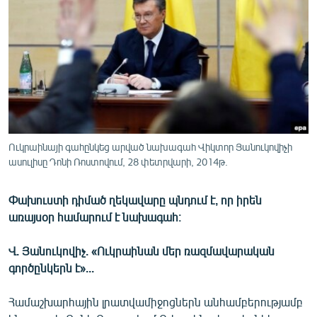
ՄԻՋԱԶԳԱՅԻՆ
ՄՇԱԿՈՒՅԹ
ՍՊՈՐՏ
ՄԵԿՆԱԲԱՆՈՒԹՅՈՒՆ
ՏՏ ԵՒ ԻՆՏԵՐՆԵՏ
ԿՈՐՈՆԱՎԻՐՈՒՍ
Ուկրաինայի գահընկեց արված նախագահ Վիկտոր Յանուկովիչի
ասուլիսը Դոնի Ռոստովում, 28 փետրվարի, 2014թ.
ԱՐԽԻՎ
ՏԵՍԱՆՅՈՒԹԵՐ
Փախուստի դիմած ղեկավարը պնդում է, որ իրեն
ԲԱՆԱՎԵՃ
առայսօր համարում է նախագահ։
ՁԳՏԵԼՈՎ ԼԱՎԱԳՈՒՅՆԻՆ
Վ. Յանուկովիչ. «Ուկրաինան մեր ռազմավարական
ՓՈԴՔԱՍԹ
գործընկերն է»...
Համաշխարհային լրատվամիջոցներն անհամբերությամբ
Հայերեն