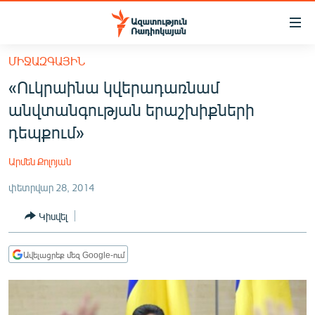
Մատչելիության
հղումներ
Անցնել
ՄԻՋԱԶԳԱՅԻՆ
հիմնական
ԱԶԱՏՈՒԹՅՈՒՆ TV
«Ուկրաինա կվերադառնամ
բովանդակությանը
ՀԱՅԱՍՏԱՆ
Անցնել
անվտանգության երաշխիքների
հիմնական
ՔԱՂԱՔԱԿԱՆ
դեպքում»
մենյուին
ԸՆՏՐՈՒԹՅՈՒՆՆԵՐ 2026
Որոնում
Արմեն Քոլոյան
ԻՐԱՎՈՒՆՔ
փետրվար 28, 2014
ՀԱՍԱՐԱԿՈՒԹՅՈՒՆ
Կիսվել
ՏՆՏԵՍՈՒԹՅՈՒՆ
ՂԱՐԱԲԱՂ
Ավելացրեք մեզ Google-ում
ՊԱՏԵՐԱԶՄԻ 6 ՇԱԲԱԹՆԵՐԸ
ՏԱՐԱԾԱՇՐՋԱՆ