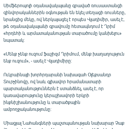
Սիմֆերոպոլի օդանավակայանը գրաված ռուսաստանցի
զինվորականներին օգնության են եկել տեղացի ռուսները,
նրանցից մեկը, ով ներկայացել է որպես Վլադիմիր, ասել է,
թե օդանավակայանի գրավումը հետապնդում է Ղրիմ
«հրդեհի և արմատականության տարածումը կանխելու»
նպատակ։
«Մենք չենք ուզում ֆաշիզմ Ղրիմում, մենք խաղաղություն
ենք ուզում», - ասել է Վլադիմիրը։
Ուկրաինայի խորհրդարանի նախագահ Օլեքսանդր
Տուրչինովը, ով նաև գլխավոր հրամանատարի
պարտականություններն է ստանձնել, ասել է, որ
կառավարությունը կերաշխավորի երկրի
ինքնիշխանությունը և տարածքային
ամբողջականությունը։
Միացյալ Նահանգների պաշտպանության նախարար Չաք