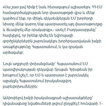
English
«Սա շատ լավ հիմք է նաև հետագայում աշխատելու ՀՀ-ԵՄ
համագործակցության նոր փաստաթղթի վրա և մենք
Русский
կարծում ենք, որ մինչև դեկտեմբերյան ԵՄ խորհրդի
նիստը մենք կարող ենք պատրաստել այդ փաստաթուղթը
ՀԵՏԵՎԵՔ ՄԵԶ
և ձևավորել մեր օրակարգը»,- ասել է Բաղդասարյանը`
հավելելով, որ իրենք դիմել են եվրոպացի
գործընկերներին շարունակելու խորհրդատվական խմբի
առաքելությունը Հայաստանում, և կա դրական
արձագանք:
«Ազատության» բոլոր կայքերը
Նույն աղբյուրի փոխանցմամբ՝ Հայաստանում ԵՄ
պատվիրակության ղեկավար Տրայան Հրիսթեան իր
խոսքում նշել է, որ ԵՄ-ն պատրաստ է շարունակել
աջակցել Հայաստանում իրականացվող
բարեփոխումներին:
Ամփոփելով խմբի իրականացրած աշխատանքները՝
դիվանագետը նվաճումների թվում ընդգծել է հունվարի 1-