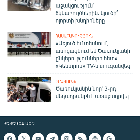
աջակցություն՝
ձկնաբույծներին. կլուծի՞
ոլորտի խնդիրները
ՀԱՍԱՐԱԿՈՒԹՅՈՒՆ
«Առյուծ եմ տեսնում,
ասոցացնում եմ Ծառուկյանի
ընկերությունների հետ».
«Կենտրոն» TV-ն տուգանվեց
ԻՐԱՎՈՒՆՔ
Ծառուկյանին նոր՝ 3-րդ
մեղադրանքն է առաջադրվել
ՀԵՏԵՎԵՔ ՄԵԶ