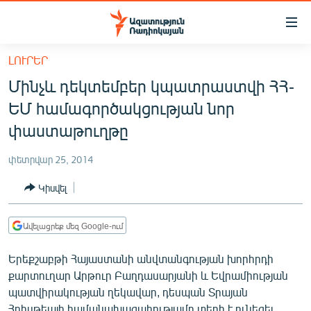
Մատչելիության
հղումներ
Անցնել
ԼՈՒՐԵՐ
հիմնական
ԱԶԱՏՈՒԹՅՈՒՆ TV
Մինչև դեկտեմբեր կպատրաստվի ՀՀ-
բովանդակությանը
ՀԱՅԱՍՏԱՆ
Անցնել
ԵՄ համագործակցության նոր
հիմնական
ՔԱՂԱՔԱԿԱՆ
փաստաթուղթը
մենյուին
ԸՆՏՐՈՒԹՅՈՒՆՆԵՐ 2026
Որոնում
փետրվար 25, 2014
ԻՐԱՎՈՒՆՔ
Կիսվել
ՀԱՍԱՐԱԿՈՒԹՅՈՒՆ
ՏՆՏԵՍՈՒԹՅՈՒՆ
Ավելացրեք մեզ Google-ում
ՂԱՐԱԲԱՂ
Երեքշաբթի Հայաստանի անվտանգության խորհրդի
ՊԱՏԵՐԱԶՄԻ 6 ՇԱԲԱԹՆԵՐԸ
քարտուղար Արթուր Բաղդասարյանի և Եվրամիության
պատվիրակության ղեկավար, դեսպան Տրայան
ՏԱՐԱԾԱՇՐՋԱՆ
Հրիսթեայի համանախագահությամբ տեղի է ունեցել