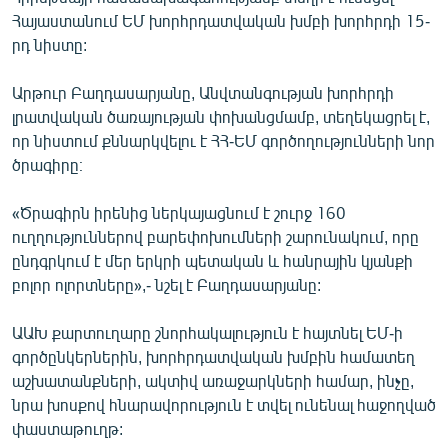
ՄԻՋԱԶԳԱՅԻՆ
Հայաստանում ԵՄ խորհրդատվական խմբի խորհրդի 15-
րդ նիստը:
ՄՇԱԿՈՒՅԹ
ՍՊՈՐՏ
Արթուր Բաղդասարյանը, Անվտանգության խորհրդի
լրատվական ծառայության փոխանցմամբ, տեղեկացրել է,
ՄԵԿՆԱԲԱՆՈՒԹՅՈՒՆ
որ նիստում քննարկվելու է ՀՀ-ԵՄ գործողությունների նոր
ՏՏ ԵՒ ԻՆՏԵՐՆԵՏ
ծրագիրը։
ԿՈՐՈՆԱՎԻՐՈՒՍ
«Ծրագիրն իրենից ներկայացնում է շուրջ 160
ԱՐԽԻՎ
ուղղություններով բարեփոխումների շարունակում, որը
ընդգրկում է մեր երկրի պետական և հանրային կյանքի
ՏԵՍԱՆՅՈՒԹԵՐ
բոլոր ոլորտները»,- նշել է Բաղդասարյանը:
ԲԱՆԱՎԵՃ
ԱԱԽ քարտուղարը շնորհակալություն է հայտնել ԵՄ-ի
ՁԳՏԵԼՈՎ ԼԱՎԱԳՈՒՅՆԻՆ
գործընկերներին, խորհրդատվական խմբին համատեղ
ՓՈԴՔԱՍԹ
աշխատանքների, ակտիվ առաջարկների համար, ինչը,
նրա խոսքով հնարավորություն է տվել ունենալ հաջողված
փաստաթուղթ:
Հայերեն