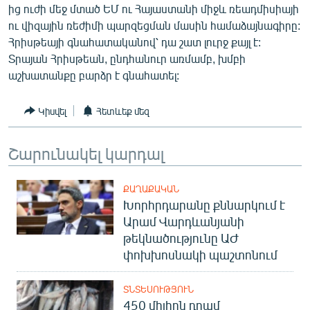
ից ուժի մեջ մտած ԵՄ ու Հայաստանի միջև ռեադմիսիայի
ու վիզային ռեժիմի պարզեցման մասին համաձայնագիրը:
Հրիսթեայի գնահատականով՝ դա շատ լուրջ քայլ է:
Տրայան Հրիսթեան, ընդհանուր առմամբ, խմբի
աշխատանքը բարձր է գնահատել:
Կիսվել
Հետևեք մեզ
Շարունակել կարդալ
ՔԱՂԱՔԱԿԱՆ
Խորհրդարանը քննարկում է
Արամ Վարդևանյանի
թեկնածությունը ԱԺ
փոխխոսնակի պաշտոնում
ՏՆՏԵՍՈՒԹՅՈՒՆ
450 միլիոն դրամ