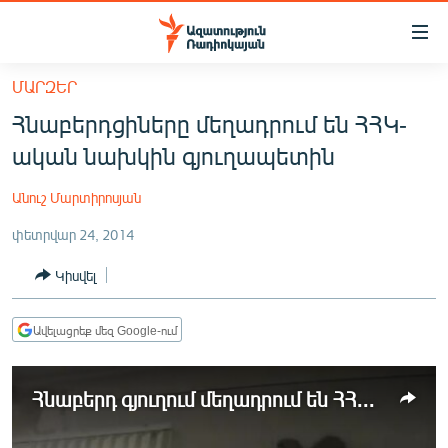
Մատչելիության
հղումներ
Անցնել
ՄԱՐԶԵՐ
հիմնական
ԱԶԱՏՈՒԹՅՈՒՆ TV
Հնաբերդցիները մեղադրում են ՀՀԿ-
բովանդակությանը
ՀԱՅԱՍՏԱՆ
Անցնել
ական նախկին գյուղապետին
հիմնական
ՔԱՂԱՔԱԿԱՆ
մենյուին
Անուշ Մարտիրոսյան
ԸՆՏՐՈՒԹՅՈՒՆՆԵՐ 2026
Որոնում
փետրվար 24, 2014
ԻՐԱՎՈՒՆՔ
Կիսվել
ՀԱՍԱՐԱԿՈՒԹՅՈՒՆ
ՏՆՏԵՍՈՒԹՅՈՒՆ
Ավելացրեք մեզ Google-ում
ՂԱՐԱԲԱՂ
ՊԱՏԵՐԱԶՄԻ 6 ՇԱԲԱԹՆԵՐԸ
Հնաբերդ գյուղում մեղադրում են ՀՀԿ նախկին գյուղապետին
ՏԱՐԱԾԱՇՐՋԱՆ