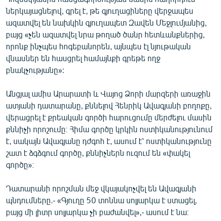
English
ներկայացնելով, գրել է, թե գյուղացիները վերջապես
ազատվել են նախկին գյուղապետ Զավեն Մեջլումյանից,
Русский
բայց «չեն ազատվել նրա թողած ծանր հետևանքներից,
որոնք ինչպես հոգեբանորեն, այնպես էլ նյութական
ՀԵՏԵՎԵՔ ՄԵԶ
վնասներ են հասցրել համայնքի գրեթե ողջ
բնակչությանը»:
Անցյալ ամիս Արարատի և Վայոց Ձորի մարզերի առաջին
ատյանի դատարանը, քննելով Հենրիկ Ավագյանի բողոքը,
վերացրել է քրեական գործի հարուցումը մերժելու մասին
«Ազատության» բոլոր կայքերը
քննիչի որոշումը։ Հիմա գործը կրկին ոստիկանությունում
է, սակայն Ավագյանը դժգոհ է, ասում է՝ ոստիկանությունը
շատ է ձգձգում գործը, քննիչներն ուզում են «փակել
գործը»։
Դատարանի որոշման մեջ վկայակոչվել են Ավագյանի
պնդումները.- «Գյուղը 50 տոննա սոլյարկա է ստացել,
բայց մի լիտր սոլյարկա չի բաժանվել»,- ասում է նա։