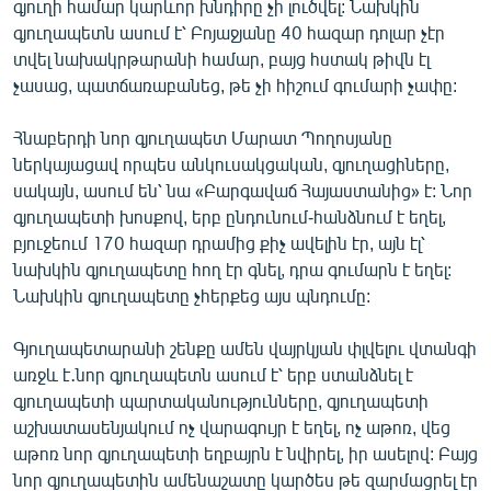
գյուղի համար կարևոր խնդիրը չի լուծվել: Նախկին
գյուղապետն ասում է՝ Բոյաջյանը 40 հազար դոլար չէր
տվել նախակրթարանի համար, բայց հստակ թիվն էլ
չասաց, պատճառաբանեց, թե չի հիշում գումարի չափը:
Հնաբերդի նոր գյուղապետ Մարատ Պողոսյանը
ներկայացավ որպես անկուսակցական, գյուղացիները,
սակայն, ասում են՝ նա «Բարգավաճ Հայաստանից» է: Նոր
գյուղապետի խոսքով, երբ ընդունում-հանձնում է եղել,
բյուջեում 170 հազար դրամից քիչ ավելին էր, այն էլ՝
նախկին գյուղապետը հող էր գնել, դրա գումարն է եղել:
Նախկին գյուղապետը չհերքեց այս պնդումը:
Գյուղապետարանի շենքը ամեն վայրկյան փլվելու վտանգի
առջև է․նոր գյուղապետն ասում է՝ երբ ստանձնել է
գյուղապետի պարտականությունները, գյուղապետի
աշխատասենյակում ոչ վարագույր է եղել, ոչ աթոռ, վեց
աթոռ նոր գյուղապետի եղբայրն է նվիրել, իր ասելով: Բայց
նոր գյուղապետին ամենաշատը կարծես թե զարմացրել էր