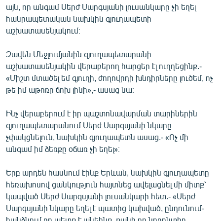
այն, որ անգամ Սերժ Սարգսյանի լուսանկարը չի եղել
հանրապետական նախկին գյուղապետի
աշխատասենյակում։
Զավեն Մեջլումյանին գյուղապետարանի
աշխատասենյակին վերաբերող հարցեր էլ ուղղեցինք.-
«Միշտ մտածել եմ գյուղի, ժողովրդի խնդիրները լուծեմ, ոչ
թե իմ աթոռը ճոխ լինի»,- ասաց նա։
Ինչ վերաբերում է իր պաշտոնավարման տարիներին
գյուղապետարանում Սերժ Սարգսյանի նկարը
չփակցնելուն, նախկին գյուղապետն ասաց.- «Ոչ մի
անգամ իմ ձեռքը օճառ չի եղել»։
Երբ արդեն հասնում էինք Երևան, նախկին գյուղապետը
հեռախոսով ցանկություն հայտնեց ավելացնել մի միտք՝
կապված Սերժ Սարգսյանի լուսանկարի հետ.- «Սերժ
Սարգսյանի նկարը եղել է պատից կախված, ընդունում-
հանձնում որ պետք է անեինք, քանի որ նորընտիր