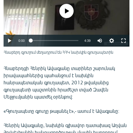
ՄԻՋԱԶԳԱՅԻՆ
No media source currently available
ՄՇԱԿՈՒՅԹ
ՍՊՈՐՏ
ՄԵԿՆԱԲԱՆՈՒԹՅՈՒՆ
0:00
4:39
ՏՏ ԵՒ ԻՆՏԵՐՆԵՏ
Հնաբերդ գյուղում մեղադրում են ՀՀԿ նախկին գյուղապետին
ԿՈՐՈՆԱՎԻՐՈՒՍ
Հնաբերդցի Հենրիկ Ավագյանը տարիներ շարունակ
ԱՐԽԻՎ
իրավապահներից պահանջում է նախկին
ՏԵՍԱՆՅՈՒԹԵՐ
հանրապետական գյուղապետ, 2012 թվականից
գյուղապետի պաշտոնին հրաժեշտ տված Զավեն
ԲԱՆԱՎԵՃ
Մեջլումյանին պատժել օրենքով։
ՁԳՏԵԼՈՎ ԼԱՎԱԳՈՒՅՆԻՆ
«Գյուղապետը գյուղը թալանել է»,- ասում է Ավագյանը։
ՓՈԴՔԱՍԹ
Հենրիկ Ավագյանը, նախկին գլխավոր դատախազ Աղվան
Հայերեն
Հովսեփյանին հանցագործության մասին հաղորդում