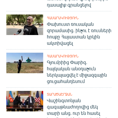
դասալիք գրանցելով
ՀԱՍԱՐԱԿՈՒԹՅՈՒՆ
Փախուստ ռուսական
զորամասից. ինչու է ռուսների
հոսքը Հայաստան կրկին
ակտիվացել
ՀԱՍԱՐԱԿՈՒԹՅՈՒՆ
Գյումրիից Փարիզ․
հայկական անօդաչուն
ներկայացվել է միջազգային
ցուցահանդեսում
ՏԱՐԱԾԱՇՐՋԱՆ
Վաշինգտոնյան
գագաթնաժողովից մեկ
տարի անց. ուր են հասել