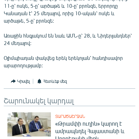
English
11-ը՝ ոսկե, 5-ը՝ արծաթե և 10-ը՝ բրոնզե, երրորդը
Կանադան է՝ 25 մեդալով, որից 10-ական՝ ոսկե և
Русский
արծաթե, 5-ը՝ բրոնզե:
ՀԵՏԵՎԵՔ ՄԵԶ
Առաջին հնգյակում են նաև ԱՄՆ-ը՝ 28, և Նիդերլանդներ՝
24 մեդալով:
Օլիմպիադան փակվեց երեկ երեկոյան՝ հանդիսավոր
արարողությամբ:
«Ազատության» բոլոր կայքերը
Կիսվել
Հետևեք մեզ
Շարունակել կարդալ
ՏԱՐԱԾԱՇՐՋԱՆ
«Թրամփի ուղին» կարող է
ամրապնդել Հայաստանի և
Ադրբեջանի միջև