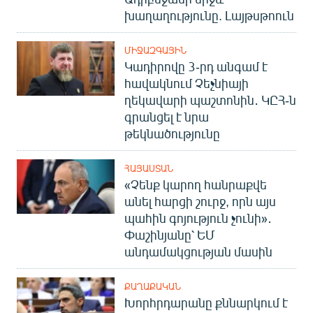
խաղաղությունը. Լայթսթոուն
ՄԻՋԱԶԳԱՅԻՆ
Կադիրովը 3-րդ անգամ է
հավակնում Չեչնիայի
ղեկավարի պաշտոնին․ ԿԸՀ-ն
գրանցել է նրա
թեկնածությունը
ՀԱՅԱՍՏԱՆ
«Չենք կարող հանրաքվե
անել հարցի շուրջ, որն այս
պահին գոյություն չունի»․
Փաշինյանը՝ ԵՄ
անդամակցության մասին
ՔԱՂԱՔԱԿԱՆ
Խորհրդարանը քննարկում է