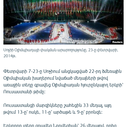
ՄԻՋԱԶԳԱՅԻՆ
ՄՇԱԿՈՒՅԹ
ՍՊՈՐՏ
ՄԵԿՆԱԲԱՆՈՒԹՅՈՒՆ
ՏՏ ԵՒ ԻՆՏԵՐՆԵՏ
Սոչիի Օլիմպիադայի փակման արարողությունը, 23-ը փետրվարի,
ԿՈՐՈՆԱՎԻՐՈՒՍ
2014թ․
ԱՐԽԻՎ
Փետրվարի 7-23-ը Սոչիում անցկացված 22-րդ ձմեռային
ՏԵՍԱՆՅՈՒԹԵՐ
Օլիմպիական խաղերում նվաճած մեդալների թվով
առաջին տեղը գրավեց Օլիմպիադան հյուրընկալող երկրի՝
ԲԱՆԱՎԵՃ
Ռուսաստանի թիմը:
ՁԳՏԵԼՈՎ ԼԱՎԱԳՈՒՅՆԻՆ
Ռուսաստանցի մարզիկները շահեցին 33 մեդալ, այդ
ՓՈԴՔԱՍԹ
թվում 13-ը՝ ոսկե, 11-ը՝ արծաթե և 9-ը՝ բրոնզե:
Հայերեն
Երկրորդ տեղը գրավեց Նորվեգիան՝ 26 մեդալով, որից