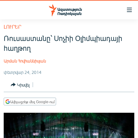
Մատչելիության
հղումներ
Անցնել
ԼՈՒՐԵՐ
հիմնական
ԱԶԱՏՈՒԹՅՈՒՆ TV
Ռուսաստանը՝ Սոչիի Օլիմպիադայի
բովանդակությանը
ՀԱՅԱՍՏԱՆ
Անցնել
հաղթող
հիմնական
ՔԱՂԱՔԱԿԱՆ
մենյուին
Արման Հովհաննիսյան
ԸՆՏՐՈՒԹՅՈՒՆՆԵՐ 2026
Որոնում
փետրվար 24, 2014
ԻՐԱՎՈՒՆՔ
Կիսվել
ՀԱՍԱՐԱԿՈՒԹՅՈՒՆ
ՏՆՏԵՍՈՒԹՅՈՒՆ
Ավելացրեք մեզ Google-ում
ՂԱՐԱԲԱՂ
ՊԱՏԵՐԱԶՄԻ 6 ՇԱԲԱԹՆԵՐԸ
ՏԱՐԱԾԱՇՐՋԱՆ