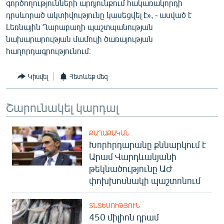
գործողությունների արդյունքում հակառակորդի
English
դրսևորած ակտիվությունը կասեցվել է», - ասված է
Լեռնային Ղարաբաղի պաշտպանության
Русский
նախարարության մամուլի ծառայության
հաղորդագրությունում։
ՀԵՏԵՎԵՔ ՄԵԶ
Կիսվել
Հետևեք մեզ
Շարունակել կարդալ
«Ազատության» բոլոր կայքերը
ՔԱՂԱՔԱԿԱՆ
Խորհրդարանը քննարկում է
Արամ Վարդևանյանի
թեկնածությունը ԱԺ
փոխխոսնակի պաշտոնում
ՏՆՏԵՍՈՒԹՅՈՒՆ
450 միլիոն դրամ