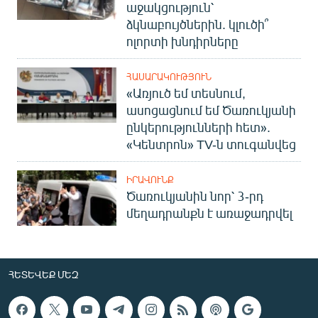
աջակցություն՝
ձկնաբույծներին. կլուծի՞
ոլորտի խնդիրները
ՀԱՍԱՐԱԿՈՒԹՅՈՒՆ
«Առյուծ եմ տեսնում,
ասոցացնում եմ Ծառուկյանի
ընկերությունների հետ».
«Կենտրոն» TV-ն տուգանվեց
ԻՐԱՎՈՒՆՔ
Ծառուկյանին նոր՝ 3-րդ
մեղադրանքն է առաջադրվել
ՀԵՏԵՎԵՔ ՄԵԶ