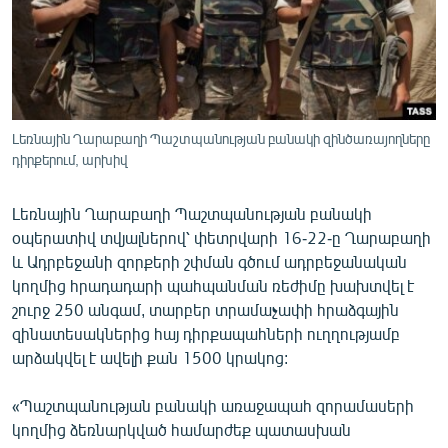
ՄԻՋԱԶԳԱՅԻՆ
ՄՇԱԿՈՒՅԹ
ՍՊՈՐՏ
ՄԵԿՆԱԲԱՆՈՒԹՅՈՒՆ
Լեռնային Ղարաբաղի Պաշտպանության բանակի զինծառայողները
դիրքերում, արխիվ
ՏՏ ԵՒ ԻՆՏԵՐՆԵՏ
ԿՈՐՈՆԱՎԻՐՈՒՍ
Լեռնային Ղարաբաղի Պաշտպանության բանակի
ԱՐԽԻՎ
օպերատիվ տվյալներով՝ փետրվարի 16-22-ը Ղարաբաղի
և Ադրբեջանի զորքերի շփման գծում ադրբեջանական
ՏԵՍԱՆՅՈՒԹԵՐ
կողմից հրադադարի պահպանման ռեժիմը խախտվել է
ԲԱՆԱՎԵՃ
շուրջ 250 անգամ, տարբեր տրամաչափի հրաձգային
զինատեսակներից հայ դիրքապահների ուղղությամբ
ՁԳՏԵԼՈՎ ԼԱՎԱԳՈՒՅՆԻՆ
արձակվել է ավելի քան 1500 կրակոց:
ՓՈԴՔԱՍԹ
«Պաշտպանության բանակի առաջապահ զորամասերի
կողմից ձեռնարկված համարժեք պատասխան
Հայերեն