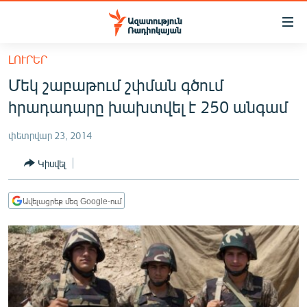
Մատչելիության
հղումներ
Անցնել
ԼՈՒՐԵՐ
հիմնական
ԱԶԱՏՈՒԹՅՈՒՆ TV
Մեկ շաբաթում շփման գծում
բովանդակությանը
ՀԱՅԱՍՏԱՆ
Անցնել
հրադադարը խախտվել է 250 անգամ
հիմնական
ՔԱՂԱՔԱԿԱՆ
մենյուին
փետրվար 23, 2014
ԸՆՏՐՈՒԹՅՈՒՆՆԵՐ 2026
Որոնում
Կիսվել
ԻՐԱՎՈՒՆՔ
ՀԱՍԱՐԱԿՈՒԹՅՈՒՆ
Ավելացրեք մեզ Google-ում
ՏՆՏԵՍՈՒԹՅՈՒՆ
ՂԱՐԱԲԱՂ
ՊԱՏԵՐԱԶՄԻ 6 ՇԱԲԱԹՆԵՐԸ
ՏԱՐԱԾԱՇՐՋԱՆ