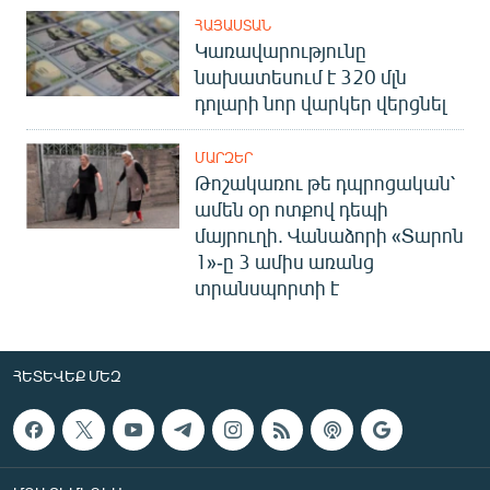
ՀԱՅԱՍՏԱՆ
Կառավարությունը
նախատեսում է 320 մլն
դոլարի նոր վարկեր վերցնել
ՄԱՐԶԵՐ
Թոշակառու թե դպրոցական՝
ամեն օր ոտքով դեպի
մայրուղի. Վանաձորի «Տարոն
1»-ը 3 ամիս առանց
տրանսպորտի է
ՀԵՏԵՎԵՔ ՄԵԶ