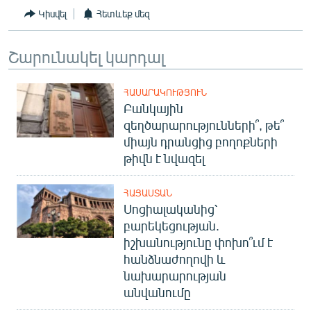
English
Կիսվել
Հետևեք մեզ
Русский
Շարունակել կարդալ
ՀԵՏԵՎԵՔ ՄԵԶ
ՀԱՍԱՐԱԿՈՒԹՅՈՒՆ
Բանկային
զեղծարարությունների՞, թե՞
միայն դրանցից բողոքների
թիվն է նվազել
«Ազատության» բոլոր կայքերը
ՀԱՅԱՍՏԱՆ
Սոցիալականից՝
բարեկեցության.
իշխանությունը փոխո՞ւմ է
հանձնաժողովի և
նախարարության
անվանումը