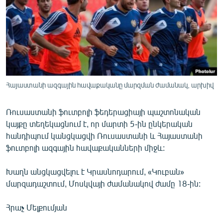
ՄԻՋԱԶԳԱՅԻՆ
ՄՇԱԿՈՒՅԹ
ՍՊՈՐՏ
ՄԵԿՆԱԲԱՆՈՒԹՅՈՒՆ
ՏՏ ԵՒ ԻՆՏԵՐՆԵՏ
Հայաստանի ազգային հավաքականը մարզման ժամանակ, արխիվ
ԿՈՐՈՆԱՎԻՐՈՒՍ
Ռուսաստանի ֆուտբոլի ֆեդերացիայի պաշտոնական
ԱՐԽԻՎ
կայքը տեղեկացնում է, որ մարտի 5-ին ընկերական
ՏԵՍԱՆՅՈՒԹԵՐ
հանդիպում կանցկացվի Ռուսաստանի և Հայաստանի
ֆուտբոլի ազգային հավաքականների միջև:
ԲԱՆԱՎԵՃ
ՁԳՏԵԼՈՎ ԼԱՎԱԳՈՒՅՆԻՆ
Խաղն անցկացվելու է Կրասնոդարում, «Կուբան»
մարզադաշտում, Մոսկվայի ժամանակով ժամը 18-ին:
ՓՈԴՔԱՍԹ
Հրաչ Մելքումյան
Հայերեն