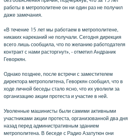
English
работы в метрополитене он ни один раз не получил
даже замечания.
Русский
«В течение 15 лет мы работаем в метрополитене,
ՀԵՏԵՎԵՔ ՄԵԶ
никаких нареканий не получали. Сегодня дирекция
всего лишь сообщила, что по желанию работодателя
контракт с нами расторгнут», - отметил Андраник
Геворкян.
Однако позднее, после встречи с заместителем
«Ազատության» բոլոր կայքերը
директора метрополитена, Геворкян сообщил, что в
ходе личной беседы стало ясно, что их уволили за
организацию акции протеста и участие в ней.
Уволенные машинисты были самими активными
участниками акции протеста, организованной два дня
назад перед административным зданием
метрополитена. В беседе с Радио Азатутюн они