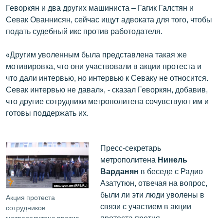
Геворкян и два других машиниста – Гагик Галстян и
Севак Ованнисян, сейчас ищут адвоката для того, чтобы
подать судебный икс против работодателя.
«Другим уволенным была представлена такая же
мотивировка, что они участвовали в акции протеста и
что дали интервью, но интервью к Севаку не относится.
Севак интервью не давал», - сказал Геворкян, добавив,
что другие сотрудники метрополитена сочувствуют им и
готовы поддержать их.
Пресс-секретарь
метрополитена
Нинель
Варданян
в беседе с Радио
Азатутюн, отвечая на вопрос,
были ли эти люди уволены в
Акция протеста
связи с участием в акции
сотрудников
протеста протия
метрополитена против