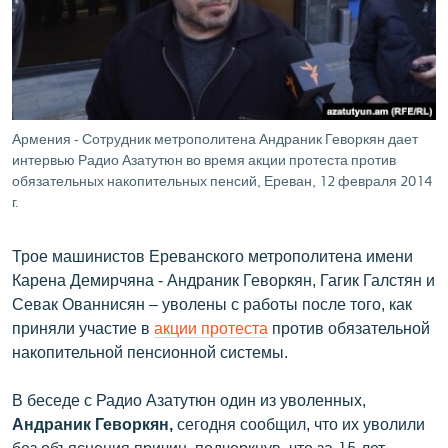
ՄԻՋԱԶԳԱՅԻՆ
ՄՇԱԿՈՒՅԹ
ՍՊՈՐՏ
ՄԵԿՆԱԲԱՆՈՒԹՅՈՒՆ
Армения - Сотрудник метрополитена Андраник Геворкян дает
интервью Радио Азатутюн во время акции протеста против
ՏՏ ԵՒ ԻՆՏԵՐՆԵՏ
обязательных накопительных пенсий, Ереван, 12 февраля 2014
ԿՈՐՈՆԱՎԻՐՈՒՍ
г.
ԱՐԽԻՎ
Трое машинистов Ереванского метрополитена имени
ՏԵՍԱՆՅՈՒԹԵՐ
Карена Демирчяна - Андраник Геворкян, Гагик Галстян и
Севак Ованнисян – уволены с работы после того, как
ԲԱՆԱՎԵՃ
приняли участие в
акции протеста
против обязательной
ՁԳՏԵԼՈՎ ԼԱՎԱԳՈՒՅՆԻՆ
накопительной пенсионной системы.
ՓՈԴՔԱՍԹ
В беседе с Радио Азатутюн один из уволенных,
Андраник Геворкян,
сегодня сообщил, что их уволили
Հայերեն
без объяснения причин, подчеркнув, что за 15 лет