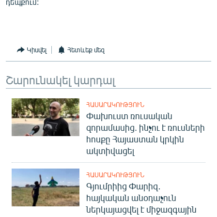
դեպքում:
English
Русский
Կիսվել
Հետևեք մեզ
ՀԵՏԵՎԵՔ ՄԵԶ
Շարունակել կարդալ
ՀԱՍԱՐԱԿՈՒԹՅՈՒՆ
Փախուստ ռուսական
«Ազատության» բոլոր կայքերը
զորամասից. ինչու է ռուսների
հոսքը Հայաստան կրկին
ակտիվացել
ՀԱՍԱՐԱԿՈՒԹՅՈՒՆ
Գյումրիից Փարիզ․
հայկական անօդաչուն
ներկայացվել է միջազգային