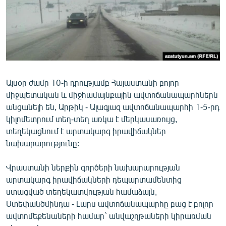
ՄԻՋԱԶԳԱՅԻՆ
ՄՇԱԿՈՒՅԹ
ՍՊՈՐՏ
ՄԵԿՆԱԲԱՆՈՒԹՅՈՒՆ
ՏՏ ԵՒ ԻՆՏԵՐՆԵՏ
Այսօր ժամը 10-ի դրությամբ Հայաստանի բոլոր
միջպետական և միջհամայնքային ավտոճանապարհներն
ԿՈՐՈՆԱՎԻՐՈՒՍ
անցանելի են, Արթիկ - Ալագյազ ավտոճանապարհի 1-5-րդ
ԱՐԽԻՎ
կիլոմետրում տեղ-տեղ առկա է մերկասառույց,
տեղեկացնում է արտակարգ իրավիճակներ
ՏԵՍԱՆՅՈՒԹԵՐ
նախարարությունը:
ԲԱՆԱՎԵՃ
Վրաստանի ներքին գործերի նախարարության
ՁԳՏԵԼՈՎ ԼԱՎԱԳՈՒՅՆԻՆ
արտակարգ իրավիճակների դեպարտամենտից
ՓՈԴՔԱՍԹ
ստացված տեղեկատվության համաձայն,
Ստեփանծմինդա - Լարս ավտոճանապարհը բաց է բոլոր
ավտոմեքենաների համար` անվաշղթաների կիրառման
Հայերեն