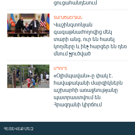
ցուցահանդեսում
ՏԱՐԱԾԱՇՐՋԱՆ
Վաշինգտոնյան
գագաթնաժողովից մեկ
տարի անց. ուր են հասել
կողմերը և ինչ հարցեր են դեռ
մնում չլուծված
ՍՊՈՐՏ
«Օլիմպավան»-ը փակ է.
հավաքականի մարզիկներն
աշխարհի առաջնությանը
պատրաստվում են
Հրազդանի կիրճում
ՀԵՏԵՎԵՔ ՄԵԶ