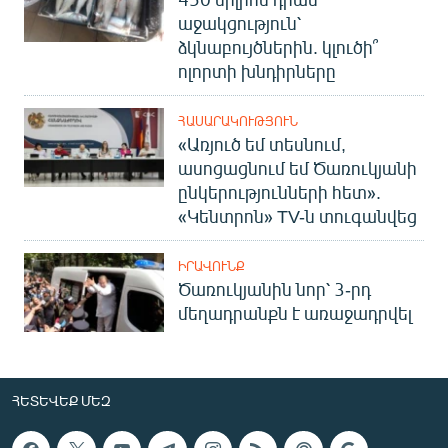
աջակցություն՝
ձկնաբույծներին. կլուծի՞
ոլորտի խնդիրները
ՀԱՍԱՐԱԿՈՒԹՅՈՒՆ
«Առյուծ եմ տեսնում,
ասոցացնում եմ Ծառուկյանի
ընկերությունների հետ».
«Կենտրոն» TV-ն տուգանվեց
ԻՐԱՎՈՒՆՔ
Ծառուկյանին նոր՝ 3-րդ
մեղադրանքն է առաջադրվել
ՀԵՏԵՎԵՔ ՄԵԶ