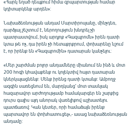
«Հարկ եղած դեպքում հիմա զրպարտության համար
կդիտարկենք արդեն»։
Նախաձեռնության անդամ Մարտիրոսյանը, մինչդեռ,
դարձյալ շեշտում է, ներողություն խնդրել չի
պատրաստվում, իսկ արդյոք «Գազպրոմն» իրեն դատի
կտա թե ոչ, դա իրեն չի հետաքրքրում, փոխարենը նշում
է, որ իրենք են «Գազպրոմին» դատարան կանչելու։
«Մեր շարժման բոլոր անդամները միանում են ինձ և մոտ
200 հոգի կհավաքենք ու կոլեկտիվ հայտ դատարան
կներկայացնենք։ Մենք իրենց դատի կտանք։ Ամբողջ
ազգին սառեցնում են, մարդկանց՝ մոտ տասնյակ
հազարավոր արժողությամբ համակարգեր են շարքից
դուրս գալիս այդ անորակ վառելիքով աշխատելու
պատճառով։ Կան կետեր, որի համաձայն իրենք
պարտավոր են փոխհատուցել»,- ասաց նախաձեռնության
անդամը։