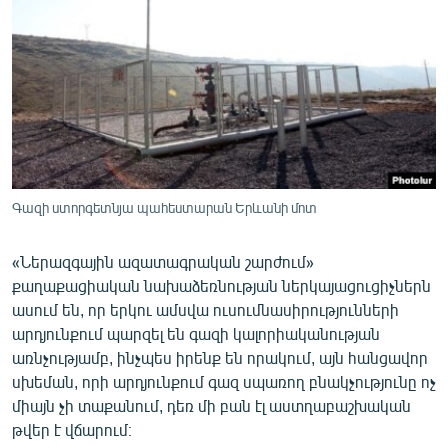
ՄԻՋԱԶԳԱՅԻՆ
ՄՇԱԿՈՒՅԹ
ՍՊՈՐՏ
ՄԵԿՆԱԲԱՆՈՒԹՅՈՒՆ
ՏՏ ԵՒ ԻՆՏԵՐՆԵՏ
ԿՈՐՈՆԱՎԻՐՈՒՍ
Գազի ստորգետնյա պահեստարան Երևանի մոտ
ԱՐԽԻՎ
«Ներազգային ազատագրական շարժում»
ՏԵՍԱՆՅՈՒԹԵՐ
քաղաքացիական նախաձեռնության ներկայացուցիչներն
ԲԱՆԱՎԵՃ
ասում են, որ երկու ամսվա ուսումնասիրությունների
արդյունքում պարզել են գազի կալորիականության
ՁԳՏԵԼՈՎ ԼԱՎԱԳՈՒՅՆԻՆ
առնչությամբ, ինչպես իրենք են որակում, այն հանցավոր
ՓՈԴՔԱՍԹ
սխեման, որի արդյունքում գազ սպառող բնակչությունը ոչ
միայն չի տաքանում, դեռ մի բան էլ աստղաբաշխական
թվեր է վճարում։
Հայերեն