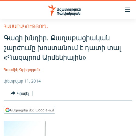
Մատչելիության
հղումներ
Անցնել
ՀԱՍԱՐԱԿՈՒԹՅՈՒՆ
հիմնական
ԱԶԱՏՈՒԹՅՈՒՆ TV
Գազի խնդիր. Քաղաքացիական
բովանդակությանը
ՀԱՅԱՍՏԱՆ
Անցնել
շարժումը խոստանում է դատի տալ
հիմնական
ՔԱՂԱՔԱԿԱՆ
«Գազպրոմ Արմենիային»
մենյուին
ԸՆՏՐՈՒԹՅՈՒՆՆԵՐ 2026
Որոնում
Հասմիկ Գրիգորյան
ԻՐԱՎՈՒՆՔ
փետրվար 11, 2014
ՀԱՍԱՐԱԿՈՒԹՅՈՒՆ
Կիսվել
ՏՆՏԵՍՈՒԹՅՈՒՆ
ՂԱՐԱԲԱՂ
Ավելացրեք մեզ Google-ում
ՊԱՏԵՐԱԶՄԻ 6 ՇԱԲԱԹՆԵՐԸ
ՏԱՐԱԾԱՇՐՋԱՆ