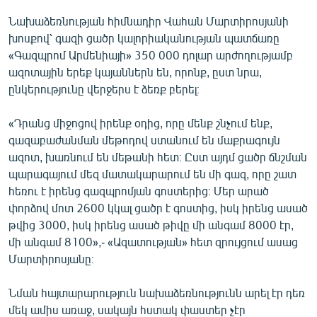
English
Նախաձեռնության հիմնադիր Վահան Մարտիրոսյանի
խոսքով՝ գազի ցածր կալորիականության պատճառը
Русский
«Գազպրոմ Արմենիայի» 350 000 դոլար արժողությամբ
ազոտային երեք կայաններն են, որոնք, ըստ նրա,
ՀԵՏԵՎԵՔ ՄԵԶ
ընկերությունը վերջերս է ձեռք բերել։
«Դրանց միջոցով իրենք օդից, որը մենք շնչում ենք,
գազաբաժանման մեթոդով ստանում են մաքրագույն
ազոտ, խառնում են մեթանի հետ։ Ըստ այդմ ցածր ճնշման
«Ազատության» բոլոր կայքերը
պարագայում մեզ մատակարարում են մի գազ, որը շատ
հեռու է իրենց գազպրոմյան գոստերից։ Մեր արած
փորձով մոտ 2600 կկալ ցածր է գոստից, իսկ իրենց ասած
թվից 3000, իսկ իրենց ասած թիվը մի անգամ 8000 էր,
մի անգամ 8100»,- «Ազատության» հետ զրույցում ասաց
Մարտիրոսյանը։
Նման հայտարարություն նախաձեռնությունն արել էր դեռ
մեկ ամիս առաջ, սակայն հստակ փաստեր չէր