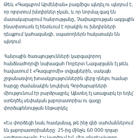
Թեև «Գազպրոմ Արմենիան» բազմիցս պնդել ու պնդում է,
որ ոլորտում խնդիրներ չկան, և որ նորմալ գազ են
մատակարարում հանրությանը, Չափագրության ազգային
ինստիտուտն էլ հետևում է որակին ու խնդիրների
դեպքում կահազանգի, սպառողներն հակառակն են
պնդում։
Հանրային ծառայությունների կարգավորող
հանձնաժողովի նախագահ Ռոբերտ Նազարյանն էլ թեև
հավատում է «Գազպրոմի» տվյալներին, սակայն
շրջանառվող խոսակցություններին վերջ դնելու համար
հարցը ժամանակին նույնիսկ Գործարարների
միությունում էր բարձրացրել։ Այնտեղ էլ առաջարկ էր եղել՝
ստեղծել սեփական լաբորատորիա ու գազը
փորձաքննության ենթարկել։
«Ես փորձեցի նաև հասկանալ, թե ինչ գնի սահմաններում
են լաբորատորիաները։ 25-ից մինչև 60 000 դոլար
արժողությամբ։ Ես կարծում եմ, մեր տնտեսվարող