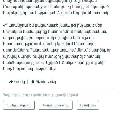
մինչ ոստիկանության եզրակացությունը։ Ռուզան
Բադալյանի պահանջում է անաչառ քննություն՝ կասկած
հայտելով, որ սա հերթական ճնշումն է որդու նկատմամբ։
«Պահանջում եմ բացահայտել նաև, թե ինչպես է մեր
կրթական համակարգը հանդուրժում հակապետական,
ապազգային, բարոյազուրկ այսպիսի երևույթ մի
հաստատությունում, որտեղ կրթվում են ապագա
սերունդները։ Հակառակ պարագայում մնում է կարծել, որ
այդ վայ մայորն ու վայ ուսուցիչը կատարել է հստակ
հանձնարարություն»,- նշված է Շանթ Հարությունյանի
կնոջ հայտարարության մեջ։
Կիսվել
Հետևեք մեզ
Հոդվածը կարող եք գտնել հետևյալ բաժիններում
Հայերեն արխիվ
Հասարակություն
Իրավունք