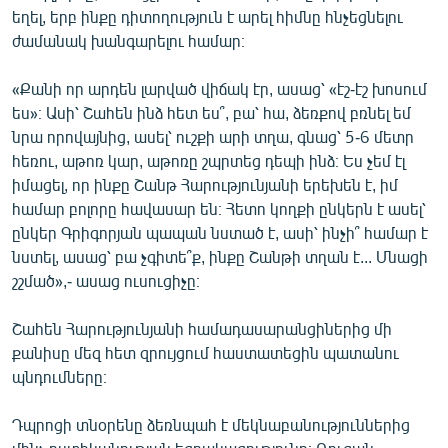
եղել, երբ ինքը դիտողություն է արել հիմնը հնչեցնելու
ժամանակ խանգարելու համար։
«Քանի որ արդեն լարված վիճակ էր, ասաց՝ «էշ-էշ խոսում
ես»։ Ասի՝ Շահեն ինձ հետ ես՞, բա՝ հա, ձեռքով բռնել եմ
նրա որովայնից, ասել՝ ուշքի արի տղա, գնաց՝ 5-6 մետր
հեռու, աթոռ կար, աթոռը շպրտեց դեպի ինձ։ Ես չեմ էլ
իմացել, որ ինքը Շանթ Հարությունյանի երեխեն է, իմ
համար բոլորը հավասար են։ Հետո կողքի ընկերն է ասել՝
ընկեր Գրիգորյան պապան նստած է, ասի՝ ինչի՞ համար է
նստել, ասաց՝ բա չգիտե՞ք, ինքը Շանթի տղան է... Մնացի
շշմած»,- ասաց ուսուցիչը։
Շահեն Հարությունյանի համադասարանցիներից մի
քանիսը մեզ հետ զրույցում հաստատեցին պատանու
պնդումները։
Դպրոցի տնօրենը ձեռնպահ է մեկնաբանություններից