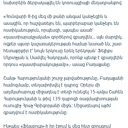
նախօրեին ձերբակալվել են կոռուպցիայի մեղադրանքով։
«Հունվարի 8-ից մեզ մի քանի անգամ կանչեցին և
ասացին, որ հաշվառելու են, պարբերաբար կանչելու են
ոստիկանություն, որպեսզի, այսպես ասած՝
«դաստիարակչական» գործերով զբաղվեն... այն մարդիկ,
ովքեր այսօր կաշառակերության համար նստած են, շատ
հետաքրքիր է՝ նույն երկուսը երեկ երեկոյան՝ Ֆելիքս
Մկրտչյան և Սամվել Հակոբյան, որոնք պետք է զբաղվեին
որդուս «դաստիարակությամբ»,- ասաց Բադալյանը։
Շանթ Հարությունյանի շուրջ լարվածությունը, Բադալյանի
համոզմամբ, տեղափոխվել է դպրոց։ Օրերս մի
աղմկահարույց միջադեպ է տեղի ունեցել 15-ամյա Շահեն
Հարությունյանի և թիվ 139 դպրոցի ռազմագիտության
ուսուցիչ Հրաչ Գրիգորյանի միջև։ Միջադեպով այժմ
զբաղվում է ոստիկանությունը։
Ինչպես «Ֆեյսբուք»-ի իր էջում և մեզ հետ զրույցում