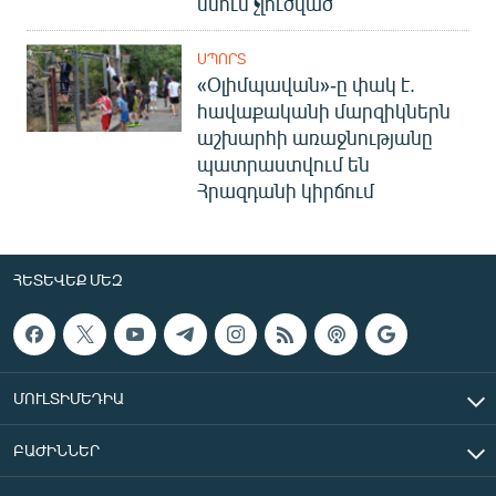
մնում չլուծված
ՍՊՈՐՏ
«Օլիմպավան»-ը փակ է.
հավաքականի մարզիկներն
աշխարհի առաջնությանը
պատրաստվում են
Հրազդանի կիրճում
ՀԵՏԵՎԵՔ ՄԵԶ
ՄՈՒԼՏԻՄԵԴԻԱ
ԲԱԺԻՆՆԵՐ