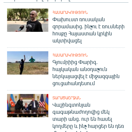
ՀԱՍԱՐԱԿՈՒԹՅՈՒՆ
Փախուստ ռուսական
զորամասից. ինչու է ռուսների
հոսքը Հայաստան կրկին
ակտիվացել
ՀԱՍԱՐԱԿՈՒԹՅՈՒՆ
Գյումրիից Փարիզ․
հայկական անօդաչուն
ներկայացվել է միջազգային
ցուցահանդեսում
ՏԱՐԱԾԱՇՐՋԱՆ
Վաշինգտոնյան
գագաթնաժողովից մեկ
տարի անց. ուր են հասել
կողմերը և ինչ հարցեր են դեռ