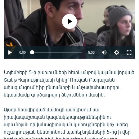
ՄԻՋԱԶԳԱՅԻՆ
ՄՇԱԿՈՒՅԹ
No media source currently available
ՍՊՈՐՏ
ՄԵԿՆԱԲԱՆՈՒԹՅՈՒՆ
ՏՏ ԵՒ ԻՆՏԵՐՆԵՏ
0:00
5:03
ԿՈՐՈՆԱՎԻՐՈՒՍ
Նոյեմբերի 5-ի բախումների հետևանքով կալանավորված
ԱՐԽԻՎ
Շանթ Հարությունյանի կինը՝ Ռուզան Բադալյանն
ՏԵՍԱՆՅՈՒԹԵՐ
ահազանգում է իր ընտանիքի ևանչափահաս որդու
նկատմամբ գործադրվող ճնշումների մասին։
ԲԱՆԱՎԵՃ
ՁԳՏԵԼՈՎ ԼԱՎԱԳՈՒՅՆԻՆ
Այսօր հրավիրված մամուլի ասուլիսում նա
իրավապաշտպան կազմակերպություններին ու
ՓՈԴՔԱՍԹ
արևմտյան դիվանագիտական կառույցներին կոչ արեց
ուշադրության կենտրոնում պահել նոյեմբերի 5-ից ի վեր
Հայերեն