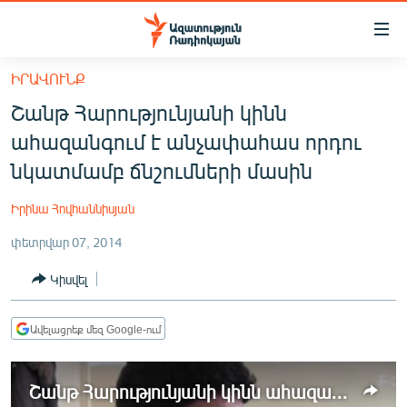
Մատչելիության
հղումներ
Անցնել
ԻՐԱՎՈՒՆՔ
հիմնական
ԱԶԱՏՈՒԹՅՈՒՆ TV
Շանթ Հարությունյանի կինն
բովանդակությանը
ՀԱՅԱՍՏԱՆ
Անցնել
ահազանգում է անչափահաս որդու
հիմնական
ՔԱՂԱՔԱԿԱՆ
նկատմամբ ճնշումների մասին
մենյուին
ԸՆՏՐՈՒԹՅՈՒՆՆԵՐ 2026
Որոնում
Իրինա Հովհաննիսյան
ԻՐԱՎՈՒՆՔ
փետրվար 07, 2014
ՀԱՍԱՐԱԿՈՒԹՅՈՒՆ
Կիսվել
ՏՆՏԵՍՈՒԹՅՈՒՆ
ՂԱՐԱԲԱՂ
Ավելացրեք մեզ Google-ում
ՊԱՏԵՐԱԶՄԻ 6 ՇԱԲԱԹՆԵՐԸ
Շանթ Հարությունյանի կինն ահազանգում է անչափահաս որդու նկատմամբ ճնշումների մասին
ՏԱՐԱԾԱՇՐՋԱՆ