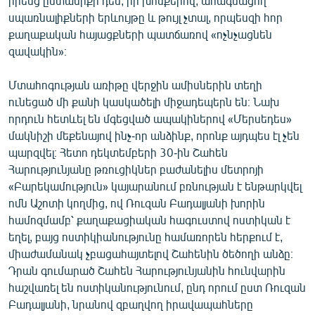
իրենց ընտանիքի դեմ, իր խոսքերով, ահագնացող
English
սպառնալիքների երևույթը և թույլ չտալ, որպեսզի հոր
քաղաքական հայացքների պատճառով «ոչնչացնեն
Русский
զավակին»։
ՀԵՏԵՎԵՔ ՄԵԶ
Մտահոգության առիթը վերջին ամիսներին տեղի
ունեցած մի քանի կասկածելի միջադեպերն են։ Նախ
որդուն հետևել են մգեցված ապակիներով «Մերսեդես»
մակնիշի մեքենայով ինչ-որ անձինք, որոնք այդպես էլ չեն
պարզվել։ Հետո դեկտեմբերի 30-ին Շահեն
Հարությունյանը թռուցիկներ բաժանելիս մետրոյի
«Ազատության» բոլոր կայքերը
«Բարեկամություն» կայարանում բռնության է ենթարկվել
ոմն Աշոտի կողմից, ով Ռուզան Բադալյանի խորին
համոզմամբ՝ քաղաքացիական հագուստով ոստիկան է
եղել, բայց ոստիկիանությունը համառորեն հերքում է,
միաժամանակ չբացահայտելով Շահենին ծեծողի անձը։
Դրան գումարած Շահեն Հարությունյանին հունվարին
հաշվառել են ոստիկանությունում, ընդ որում ըստ Ռուզան
Բադալյանի, նրանով զբաղվող իրավապահները