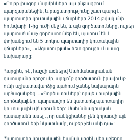
«Բոլոր լիազոր մարմինները այս ընթացքում
English
պարզաբանեցին, և բացատրությունը շատ պարզ է․
Русский
պարտադիր կուտակային վճարները 2014 թվականի
հունվարի 1-ից ուժի մեջ են, և այն գործատուները, ովքեր
պարտաճանաչ գործատուներ են, պահում են և
ՀԵՏԵՎԵՔ ՄԵԶ
փոխանցում են 5 տոկոս պարտադիր կուտակային
վճարները», - «Ազատության» հետ զրույցում ասաց
նախարարը:
Հարցին, թե, հաշվի առնելով Սահմանադրական
«Ազատության» բոլոր կայքերը
դատարանի որոշումը, արդյո՞ք գործատուն իրավունք
ունի աշխատավարձից պահում չանել, նախարարն
արձագանքեց․ - «Գործատուները՝ որպես հարկային
գործակալներ, պարտավոր են կատարել պարտադիր
կուտակային վճարումները: Սահմանադրական
դատարանն ասել է, որ սանկցիաներ չեն կիրառվի այն
գործատուների նկատմամբ, ովքեր չեն անի դա»:
Պարտադիր կուտակային համակարգին վերաբերող