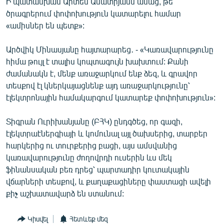
Ի պատասխան Արտեմ Ասատրյանն ասաց, թե
ծրագրերում փոփոխություն կատարելու համար
«ամիսներ են պետք»:
Արծվիկ Մինասյանը հայտարարեց․ - «Կառավարությունը
հիմա թույլ է տալիս կոպտագույն խախտում: Քանի
ժամանակն է, մենք առաջարկում ենք ձեզ, և գրավոր
տեսքով էլ կներկայացնենք այդ առաջարկությունը՝
էլեկտրոնային համակարգում կատարեք փոփոխություն»:
Տիգրան Ուրիխանյանը (ԲՀԿ) ընդգծեց, որ գազի,
էլեկտրաէներգիայի և կոմունալ այլ ծախսերից, տարբեր
հարկերից ու տուրքերից բացի, այս ամսվանից
կառավարությունը ժողովրդի ուսերին ևս մեկ
ֆինանսական բեռ դրեց՝ պարտադիր կուտակային
վճարների տեսքով, և քաղաքացիները փաստացի ավելի
քիչ աշխատավարձ են ստանում:
Կիսվել
Հետևեք մեզ