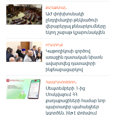
ՔԱՂԱՔԱԿԱՆ
ԱԺ փոխխոսնակի
ընդդիմադիր թեկնածուի
վերաբերյալ քննարկումները
եկող շաբաթ կշարունակվեն
ԻՐԱՎՈՒՆՔ
Կաթողիկոսի գործով
առաջին դատական նիստն
ավարտվեց դատավորի
ինքնաբացարկով
ՀԱՍԱՐԱԿՈՒԹՅՈՒՆ
Սեպտեմբերի 1-ից
Մոսկվայում ՀՀ
քաղաքացիների համար նոր
պարտադիր պահանջներ
կգործեն. ինչ է փոխվում