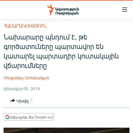
Մատչելիության
հղումներ
Անցնել
ՀԱՍԱՐԱԿՈՒԹՅՈՒՆ
հիմնական
ԱԶԱՏՈՒԹՅՈՒՆ TV
Նախարարը պնդում է, թե
բովանդակությանը
ՀԱՅԱՍՏԱՆ
Անցնել
գործատուները պարտավոր են
հիմնական
ՔԱՂԱՔԱԿԱՆ
կատարել պարտադիր կուտակային
մենյուին
ԸՆՏՐՈՒԹՅՈՒՆՆԵՐ 2026
վճարումները
Որոնում
ԻՐԱՎՈՒՆՔ
Ռուզաննա Ստեփանյան
ՀԱՍԱՐԱԿՈՒԹՅՈՒՆ
փետրվար 05, 2014
ՏՆՏԵՍՈՒԹՅՈՒՆ
Կիսվել
ՂԱՐԱԲԱՂ
ՊԱՏԵՐԱԶՄԻ 6 ՇԱԲԱԹՆԵՐԸ
Ավելացրեք մեզ Google-ում
ՏԱՐԱԾԱՇՐՋԱՆ