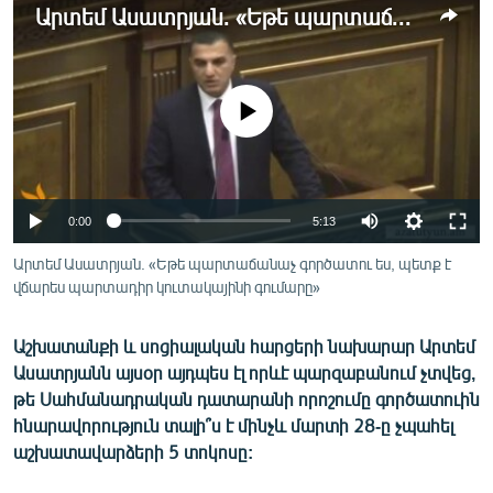
Արտեմ Ասատրյան. «Եթե պարտաճանաչ գործատու ես, պետք է վճարես պարտադիր կուտակայինի գումարը»
ՄԻՋԱԶԳԱՅԻՆ
ՄՇԱԿՈՒՅԹ
ՍՊՈՐՏ
No media source currently available
ՄԵԿՆԱԲԱՆՈՒԹՅՈՒՆ
ՏՏ ԵՒ ԻՆՏԵՐՆԵՏ
ԿՈՐՈՆԱՎԻՐՈՒՍ
0:00
5:13
ԱՐԽԻՎ
Արտեմ Ասատրյան. «Եթե պարտաճանաչ գործատու ես, պետք է
վճարես պարտադիր կուտակայինի գումարը»
ՏԵՍԱՆՅՈՒԹԵՐ
ԲԱՆԱՎԵՃ
Աշխատանքի և սոցիալական հարցերի նախարար Արտեմ
Ասատրյանն այսօր այդպես էլ որևէ պարզաբանում չտվեց,
ՁԳՏԵԼՈՎ ԼԱՎԱԳՈՒՅՆԻՆ
թե Սահմանադրական դատարանի որոշումը գործատուին
ՓՈԴՔԱՍԹ
հնարավորություն տալի՞ս է մինչև մարտի 28-ը չպահել
աշխատավարձերի 5 տոկոսը:
Հայերեն