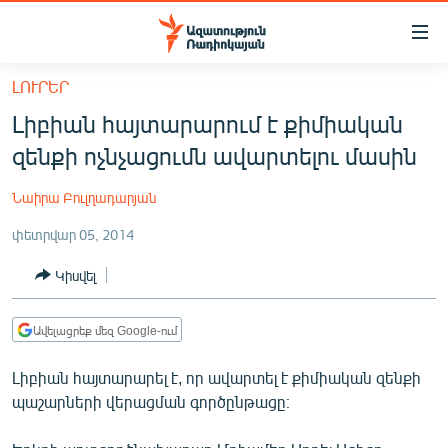
Մատչելիության
հղումներ
Անցնել
ԼՈՒՐԵՐ
հիմնական
ԱԶԱՏՈՒԹՅՈՒՆ TV
Լիբիան հայտարարում է քիմիական
բովանդակությանը
ՀԱՅԱՍՏԱՆ
Անցնել
զենքի ոչնչացումն ավարտելու մասին
հիմնական
ՔԱՂԱՔԱԿԱՆ
մենյուին
Նաիրա Բուլղադարյան
ԸՆՏՐՈՒԹՅՈՒՆՆԵՐ 2026
Որոնում
փետրվար 05, 2014
ԻՐԱՎՈՒՆՔ
Կիսվել
ՀԱՍԱՐԱԿՈՒԹՅՈՒՆ
ՏՆՏԵՍՈՒԹՅՈՒՆ
Ավելացրեք մեզ Google-ում
ՂԱՐԱԲԱՂ
Լիբիան հայտարարել է, որ ավարտել է քիմիական զենքի
ՊԱՏԵՐԱԶՄԻ 6 ՇԱԲԱԹՆԵՐԸ
պաշարների վերացման գործընթացը։
ՏԱՐԱԾԱՇՐՋԱՆ