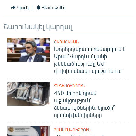
English
Կիսվել
Հետևեք մեզ
Русский
Շարունակել կարդալ
ՀԵՏԵՎԵՔ ՄԵԶ
ՔԱՂԱՔԱԿԱՆ
Խորհրդարանը քննարկում է
Արամ Վարդևանյանի
թեկնածությունը ԱԺ
փոխխոսնակի պաշտոնում
«Ազատության» բոլոր կայքերը
ՏՆՏԵՍՈՒԹՅՈՒՆ
450 միլիոն դրամ
աջակցություն՝
ձկնաբույծներին. կլուծի՞
ոլորտի խնդիրները
ՀԱՍԱՐԱԿՈՒԹՅՈՒՆ