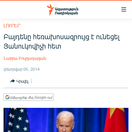
Մատչելիության
հղումներ
Անցնել
ԼՈՒՐԵՐ
հիմնական
ԱԶԱՏՈՒԹՅՈՒՆ TV
Բայդենը հեռախոսազրույց է ունեցել
բովանդակությանը
ՀԱՅԱՍՏԱՆ
Անցնել
Յանուկովիչի հետ
հիմնական
ՔԱՂԱՔԱԿԱՆ
մենյուին
Նաիրա Բուլղադարյան
ԸՆՏՐՈՒԹՅՈՒՆՆԵՐ 2026
Որոնում
փետրվար 05, 2014
ԻՐԱՎՈՒՆՔ
Կիսվել
ՀԱՍԱՐԱԿՈՒԹՅՈՒՆ
ՏՆՏԵՍՈՒԹՅՈՒՆ
Ավելացրեք մեզ Google-ում
ՂԱՐԱԲԱՂ
ՊԱՏԵՐԱԶՄԻ 6 ՇԱԲԱԹՆԵՐԸ
ՏԱՐԱԾԱՇՐՋԱՆ