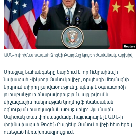
ՄԻՋԱԶԳԱՅԻՆ
ՄՇԱԿՈՒՅԹ
ՍՊՈՐՏ
ՄԵԿՆԱԲԱՆՈՒԹՅՈՒՆ
ՏՏ ԵՒ ԻՆՏԵՐՆԵՏ
ԱՄՆ-ի փոխնախագահ Ջոզեֆ Բայդենը ելույթի ժամանակ, արխիվ
ԿՈՐՈՆԱՎԻՐՈՒՍ
Միացյալ Նահանգները կարծում է, որ Ուկրաինայի
ԱՐԽԻՎ
նախագահ Վիկտոր Յանուկովիչը, որպեսզի մեղմացնի
ՏԵՍԱՆՅՈՒԹԵՐ
երկրում տիրող լարվածությունը, պետք է օգտագործի
յուրաքանչյուր հնարավորություն, այդ թվում և
ԲԱՆԱՎԵՃ
միջազգային հանրության կողմից ֆինանսական
ՁԳՏԵԼՈՎ ԼԱՎԱԳՈՒՅՆԻՆ
օգնության հատկացման առաջարկը։ Այս մասին,
Սպիտակ տան փոխանցմամբ, հայտարարել է ԱՄՆ-ի
ՓՈԴՔԱՍԹ
փոխնախագահ Ջոզեֆ Բայդենը Յանուկովիչի հետ երեկ
ունեցած հեռախոսազրույցում։
Հայերեն