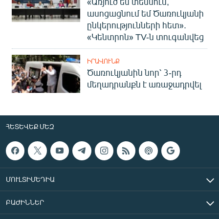
«Առյուծ եմ տեսնում,
ասոցացնում եմ Ծառուկյանի
ընկերությունների հետ».
«Կենտրոն» TV-ն տուգանվեց
ԻՐԱՎՈՒՆՔ
Ծառուկյանին նոր՝ 3-րդ
մեղադրանքն է առաջադրվել
ՀԵՏԵՎԵՔ ՄԵԶ
ՄՈՒԼՏԻՄԵԴԻԱ
ԲԱԺԻՆՆԵՐ