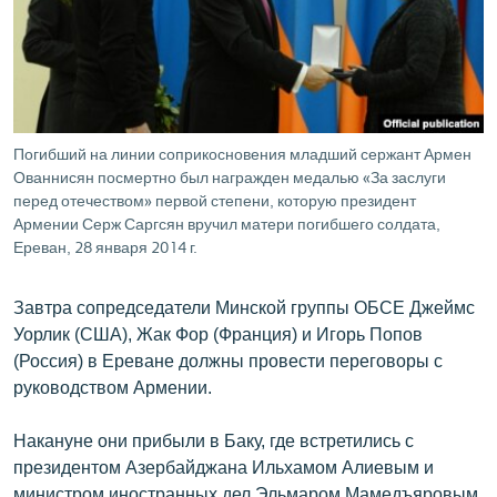
ՄԻՋԱԶԳԱՅԻՆ
ՄՇԱԿՈՒՅԹ
ՍՊՈՐՏ
ՄԵԿՆԱԲԱՆՈՒԹՅՈՒՆ
Погибший на линии соприкосновения младший сержант Армен
Ованнисян посмертно был награжден медалью «За заслуги
ՏՏ ԵՒ ԻՆՏԵՐՆԵՏ
перед отечеством» первой степени, которую президент
ԿՈՐՈՆԱՎԻՐՈՒՍ
Армении Серж Саргсян вручил матери погибшего солдата,
Ереван, 28 января 2014 г.
ԱՐԽԻՎ
ՏԵՍԱՆՅՈՒԹԵՐ
Завтра сопредседатели Минской группы ОБСЕ Джеймс
Уорлик (США), Жак Фор (Франция) и Игорь Попов
ԲԱՆԱՎԵՃ
(Россия) в Ереване должны провести переговоры с
ՁԳՏԵԼՈՎ ԼԱՎԱԳՈՒՅՆԻՆ
руководством Армении.
ՓՈԴՔԱՍԹ
Накануне они прибыли в Баку, где встретились с
президентом Азербайджана Ильхамом Алиевым и
Հայերեն
министром иностранных дел Эльмаром Мамедъяровым.