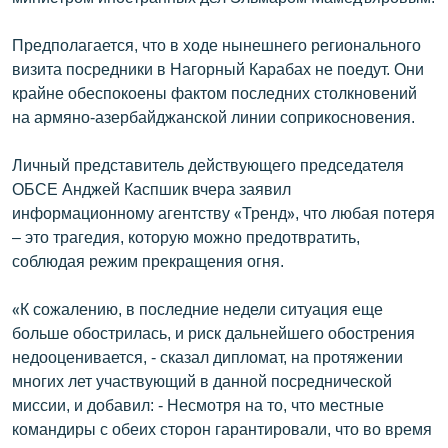
English
Предполагается, что в ходе нынешнего регионального
Русский
визита посредники в Нагорный Карабах не поедут. Они
крайне обеспокоены фактом последних столкновений
ՀԵՏԵՎԵՔ ՄԵԶ
на армяно-азербайджанской линии соприкосновения.
Личный представитель действующего председателя
ОБСЕ Анджей Каспшик вчера заявил
информационному агентству «Тренд», что любая потеря
– это трагедия, которую можно предотвратить,
«Ազատության» բոլոր կայքերը
соблюдая режим прекращения огня.
«К сожалению, в последние недели ситуация еще
больше обострилась, и риск дальнейшего обострения
недооценивается, - сказал дипломат, на протяжении
многих лет участвующий в данной посреднической
миссии, и добавил: - Несмотря на то, что местные
командиры с обеих сторон гарантировали, что во время