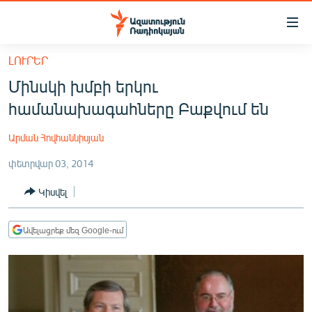
Մատչելիության
հղումներ
Անցնել
ԼՈՒՐԵՐ
հիմնական
ԱԶԱՏՈՒԹՅՈՒՆ TV
Մինսկի խմբի երկու
բովանդակությանը
ՀԱՅԱՍՏԱՆ
Անցնել
համանախագահները Բաքվում են
հիմնական
ՔԱՂԱՔԱԿԱՆ
մենյուին
Արման Հովհաննիսյան
ԸՆՏՐՈՒԹՅՈՒՆՆԵՐ 2026
Որոնում
փետրվար 03, 2014
ԻՐԱՎՈՒՆՔ
Կիսվել
ՀԱՍԱՐԱԿՈՒԹՅՈՒՆ
ՏՆՏԵՍՈՒԹՅՈՒՆ
Ավելացրեք մեզ Google-ում
ՂԱՐԱԲԱՂ
ՊԱՏԵՐԱԶՄԻ 6 ՇԱԲԱԹՆԵՐԸ
ՏԱՐԱԾԱՇՐՋԱՆ