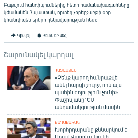
Բաքվում հանդիպումներից հետո համանախագահները
English
կժամանեն Հայաստան, որտեղ չորեքշաբթի օրը
Русский
կհանդիպեն երկրի ղեկավարության հետ:
ՀԵՏԵՎԵՔ ՄԵԶ
Կիսվել
Հետևեք մեզ
Շարունակել կարդալ
ՀԱՅԱՍՏԱՆ
«Ազատության» բոլոր կայքերը
«Չենք կարող հանրաքվե
անել հարցի շուրջ, որն այս
պահին գոյություն չունի»․
Փաշինյանը՝ ԵՄ
անդամակցության մասին
ՔԱՂԱՔԱԿԱՆ
Խորհրդարանը քննարկում է
Արամ Վարդևանյանի