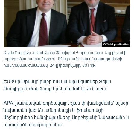
ՄԻՋԱԶԳԱՅԻՆ
ՄՇԱԿՈՒՅԹ
ՍՊՈՐՏ
ՄԵԿՆԱԲԱՆՈՒԹՅՈՒՆ
ՏՏ ԵՒ ԻՆՏԵՐՆԵՏ
Ջեյմս Ուորլիքը և Ժակ Ֆորը Փարիզում Հայաստանի և Ադրբեջանի
ԿՈՐՈՆԱՎԻՐՈՒՍ
արտգործնախարարների ու Մինսկի խմբի համանախագահների
հանդիպման ժամանակ, 24-ը փետրվարի, 2014թ․
ԱՐԽԻՎ
ՏԵՍԱՆՅՈՒԹԵՐ
ԵԱՀԿ-ի Մինսկի խմբի համանախագահներ Ջեյմս
Ուորլիքը և Ժակ Ֆորը երեկ ժամանել են Բաքու:
ԲԱՆԱՎԵՃ
ՁԳՏԵԼՈՎ ԼԱՎԱԳՈՒՅՆԻՆ
APA լրատվական գործակալության փոխանցմամբ՝ այսօր
նախատեսված են ամերիկացի և ֆրանսիացի
ՓՈԴՔԱՍԹ
միջնորդների հանդիպումները Ադրբեջանի նախագահի և
արտգործնախարարի հետ:
Հայերեն