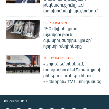
թեկնածությունը ԱԺ
փոխխոսնակի պաշտոնում
ՏՆՏԵՍՈՒԹՅՈՒՆ
450 միլիոն դրամ
աջակցություն՝
ձկնաբույծներին. կլուծի՞
ոլորտի խնդիրները
ՀԱՍԱՐԱԿՈՒԹՅՈՒՆ
«Առյուծ եմ տեսնում,
ասոցացնում եմ Ծառուկյանի
ընկերությունների հետ».
«Կենտրոն» TV-ն տուգանվեց
ՀԵՏԵՎԵՔ ՄԵԶ