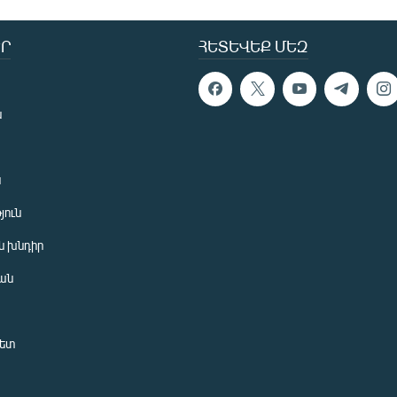
Ր
ՀԵՏԵՎԵՔ ՄԵԶ
ն
ն
յուն
 խնդիր
ան
նետ