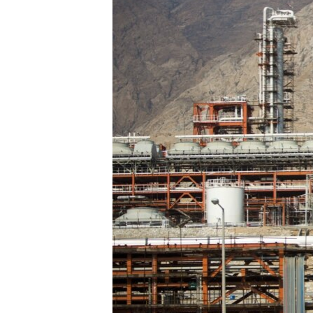
ՄԻՋԱԶԳԱՅԻՆ
ՄՇԱԿՈՒՅԹ
ՍՊՈՐՏ
ՄԵԿՆԱԲԱՆՈՒԹՅՈՒՆ
ՏՏ ԵՒ ԻՆՏԵՐՆԵՏ
ԿՈՐՈՆԱՎԻՐՈՒՍ
ԱՐԽԻՎ
ՏԵՍԱՆՅՈՒԹԵՐ
ԲԱՆԱՎԵՃ
ՁԳՏԵԼՈՎ ԼԱՎԱԳՈՒՅՆԻՆ
ՓՈԴՔԱՍԹ