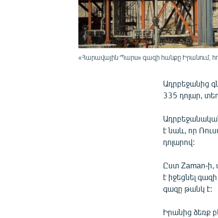
«Հարավային Պարս» գազի հանքը Իրանում, հո
Ադրբեջանից գն
335 դոլար, տե
Ադրբեջանական
է նաև, որ Ռու
դոլարով:
Ըստ Zaman-ի, 
է իջեցնել գա
գազը թանկ է:
Իրանից ձեռք բ