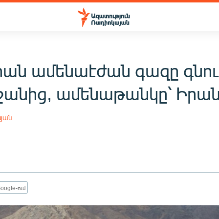
իան ամենաէժան գազը գնու
ջանից, ամենաթանկը՝ Իրա
սյան
oogle-ում