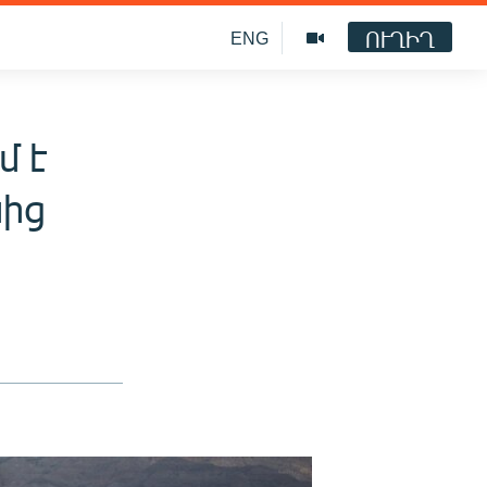
ՈՒՂԻՂ
ENG
մ է
նից