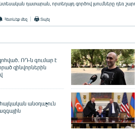
նտեսական դատարան, որտեղայդ գործով լսումները դեռ շարո
Հետևեք մեզ
Տպել
զոհված․ ՌԴ-ն գումար է
որած զինվորներին
վ
 հայկական անօդաչուն
ջազգային