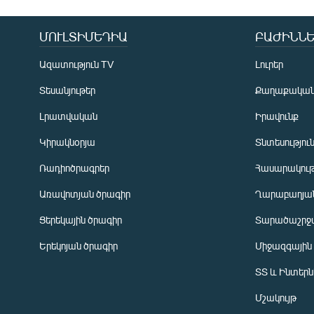
ՄՈՒԼՏԻՄԵԴԻԱ
ԲԱԺԻՆՆԵ
Ազատություն TV
Լուրեր
Տեսանյութեր
Քաղաքակա
Լրատվական
Իրավունք
Կիրակնօրյա
Տնտեսությու
Ռադիոծրագրեր
Հասարակութ
Առավոտյան ծրագիր
Ղարաբաղյան
Ցերեկային ծրագիր
Տարածաշրջ
Հայերեն
Երեկոյան ծրագիր
Միջազգային
English
ՏՏ և Ինտեր
Русский
Մշակույթ