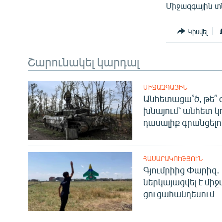
Միջազգային տ
Կիսվել
Շարունակել կարդալ
ՄԻՋԱԶԳԱՅԻՆ
Անհետացա՞ծ, թե՞ 
խնայում՝ անհետ կ
դասալիք գրանցելո
ՀԱՍԱՐԱԿՈՒԹՅՈՒՆ
Գյումրիից Փարիզ․
ներկայացվել է մի
ցուցահանդեսում