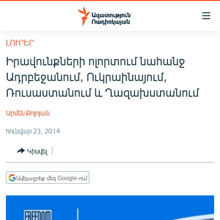
Մատչելիության
հղումներ
Անցնել
ԼՈՒՐԵՐ
հիմնական
ԱԶԱՏՈՒԹՅՈՒՆ TV
Իրավունքների ոլորտում նահանջ
բովանդակությանը
ՀԱՅԱՍՏԱՆ
Անցնել
Ադրբեջանում, Ուկրաինայում,
հիմնական
ՔԱՂԱՔԱԿԱՆ
Ռուսաստանում և Ղազախստանում
մենյուին
ԸՆՏՐՈՒԹՅՈՒՆՆԵՐ 2026
Որոնում
Արմեն Քոլոյան
ԻՐԱՎՈՒՆՔ
հունվար 23, 2014
ՀԱՍԱՐԱԿՈՒԹՅՈՒՆ
Կիսվել
ՏՆՏԵՍՈՒԹՅՈՒՆ
ՂԱՐԱԲԱՂ
Ավելացրեք մեզ Google-ում
ՊԱՏԵՐԱԶՄԻ 6 ՇԱԲԱԹՆԵՐԸ
ՏԱՐԱԾԱՇՐՋԱՆ