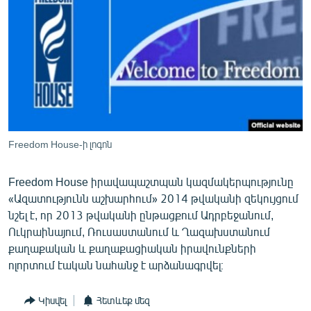
ՄԻՋԱԶԳԱՅԻՆ
ՄՇԱԿՈՒՅԹ
ՍՊՈՐՏ
ՄԵԿՆԱԲԱՆՈՒԹՅՈՒՆ
ՏՏ ԵՒ ԻՆՏԵՐՆԵՏ
ԿՈՐՈՆԱՎԻՐՈՒՍ
Freedom House-ի լոգոն
ԱՐԽԻՎ
Freedom House իրավապաշտպան կազմակերպությունը
ՏԵՍԱՆՅՈՒԹԵՐ
«Ազատությունն աշխարհում» 2014 թվականի զեկույցում
ԲԱՆԱՎԵՃ
նշել է, որ 2013 թվականի ընթացքում Ադրբեջանում,
Ուկրաինայում, Ռուսաստանում և Ղազախստանում
ՁԳՏԵԼՈՎ ԼԱՎԱԳՈՒՅՆԻՆ
քաղաքական և քաղաքացիական իրավունքների
ՓՈԴՔԱՍԹ
ոլորտում էական նահանջ է արձանագրվել։
Հայերեն
Կիսվել
Հետևեք մեզ