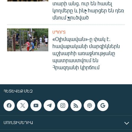
տարի անց. ուր են հասել
կողմերը և ինչ հարցեր են դեռ
մնում չլուծված
ՍՊՈՐՏ
«Օլիմպավան»-ը փակ է.
հավաքականի մարզիկներն
աշխարհի առաջնությանը
պատրաստվում են
Հրազդանի կիրճում
ՀԵՏԵՎԵՔ ՄԵԶ
ՄՈՒԼՏԻՄԵԴԻԱ