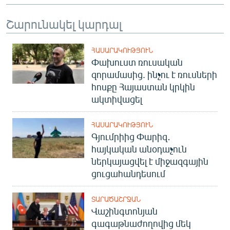
English
Շարունակել կարդալ
Русский
ՀԱՍԱՐԱԿՈՒԹՅՈՒՆ
ՀԵՏԵՎԵՔ ՄԵԶ
Փախուստ ռուսական
զորամասից. ինչու է ռուսների
հոսքը Հայաստան կրկին
ակտիվացել
«Ազատության» բոլոր կայքերը
ՀԱՍԱՐԱԿՈՒԹՅՈՒՆ
Գյումրիից Փարիզ․
հայկական անօդաչուն
ներկայացվել է միջազգային
ցուցահանդեսում
ՏԱՐԱԾԱՇՐՋԱՆ
Վաշինգտոնյան
գագաթնաժողովից մեկ