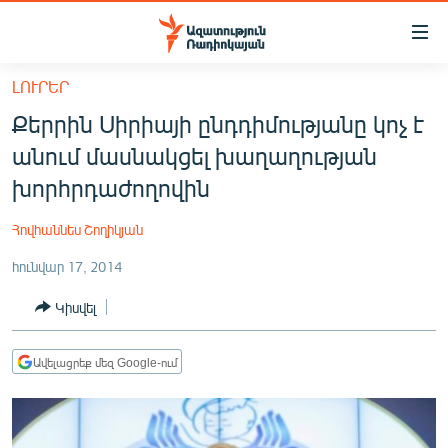
Մատչելիության
հղումներ
Անցնել
ԼՈՒՐԵՐ
հիմնական
ԱԶԱՏՈՒԹՅՈՒՆ TV
Քերրին Սիրիայի ընդդիմությանը կոչ է
բովանդակությանը
ՀԱՅԱՍՏԱՆ
Անցնել
անում մասնակցել խաղաղության
հիմնական
ՔԱՂԱՔԱԿԱՆ
խորհրդաժողովին
մենյուին
ԸՆՏՐՈՒԹՅՈՒՆՆԵՐ 2026
Որոնում
Հովհաննես Շողիկյան
ԻՐԱՎՈՒՆՔ
հունվար 17, 2014
ՀԱՍԱՐԱԿՈՒԹՅՈՒՆ
Կիսվել
ՏՆՏԵՍՈՒԹՅՈՒՆ
ՂԱՐԱԲԱՂ
Ավելացրեք մեզ Google-ում
ՊԱՏԵՐԱԶՄԻ 6 ՇԱԲԱԹՆԵՐԸ
ՏԱՐԱԾԱՇՐՋԱՆ