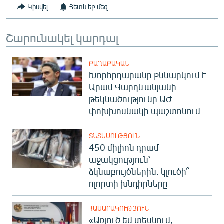
Կիսվել
Հետևեք մեզ
Շարունակել կարդալ
ՔԱՂԱՔԱԿԱՆ
Խորհրդարանը քննարկում է
Արամ Վարդևանյանի
թեկնածությունը ԱԺ
փոխխոսնակի պաշտոնում
ՏՆՏԵՍՈՒԹՅՈՒՆ
450 միլիոն դրամ
աջակցություն՝
ձկնաբույծներին. կլուծի՞
ոլորտի խնդիրները
ՀԱՍԱՐԱԿՈՒԹՅՈՒՆ
«Առյուծ եմ տեսնում,