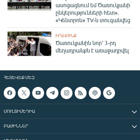
ասոցացնում եմ Ծառուկյանի
ընկերությունների հետ».
«Կենտրոն» TV-ն տուգանվեց
ԻՐԱՎՈՒՆՔ
Ծառուկյանին նոր՝ 3-րդ
մեղադրանքն է առաջադրվել
ՀԵՏԵՎԵՔ ՄԵԶ
ՄՈՒԼՏԻՄԵԴԻԱ
ԲԱԺԻՆՆԵՐ