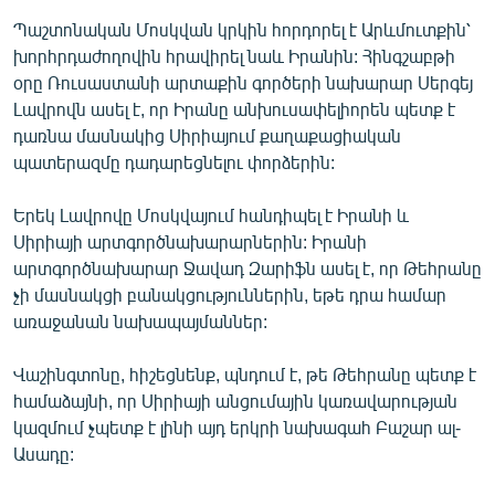
English
Պաշտոնական Մոսկվան կրկին հորդորել է Արևմուտքին՝
խորհրդաժողովին հրավիրել նաև Իրանին: Հինգշաբթի
Русский
օրը Ռուսաստանի արտաքին գործերի նախարար Սերգեյ
Լավրովն ասել է, որ Իրանը անխուսափելիորեն պետք է
ՀԵՏԵՎԵՔ ՄԵԶ
դառնա մասնակից Սիրիայում քաղաքացիական
պատերազմը դադարեցնելու փորձերին:
Երեկ Լավրովը Մոսկվայում հանդիպել է Իրանի և
Սիրիայի արտգործնախարարներին: Իրանի
արտգործնախարար Ջավադ Զարիֆն ասել է, որ Թեհրանը
«Ազատության» բոլոր կայքերը
չի մասնակցի բանակցություններին, եթե դրա համար
առաջանան նախապայմաններ:
Վաշինգտոնը, հիշեցնենք, պնդում է, թե Թեհրանը պետք է
համաձայնի, որ Սիրիայի անցումային կառավարության
կազմում չպետք է լինի այդ երկրի նախագահ Բաշար ալ-
Ասադը: