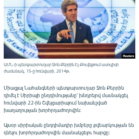
ՄԻՋԱԶԳԱՅԻՆ
ՄՇԱԿՈՒՅԹ
ՍՊՈՐՏ
ՄԵԿՆԱԲԱՆՈՒԹՅՈՒՆ
ՏՏ ԵՒ ԻՆՏԵՐՆԵՏ
ԿՈՐՈՆԱՎԻՐՈՒՍ
ԱՄՆ-ի պետքարտուղար Ջոն Քերրին Էլ-Քուվեյթում ասուլիսի
ժամանակ, 15-ը հունվարի, 2014թ․
ԱՐԽԻՎ
ՏԵՍԱՆՅՈՒԹԵՐ
Միացյալ Նահանգների պետքարտուղար Ջոն Քերրին
ԲԱՆԱՎԵՃ
դիմել է Սիրիայի ընդդիմությանը՝ խնդրելով մասնակցել
հունվարի 22-ին Շվեյցարիայում նախանշված
ՁԳՏԵԼՈՎ ԼԱՎԱԳՈՒՅՆԻՆ
խաղաղության խորհրդաժողովին:
ՓՈԴՔԱՍԹ
Այսօր սիրիական ընդդիմադիր խմբերը քվեարկության են
դնելու խորհրդաժողովին մասնակցելու հարցը:
Հայերեն