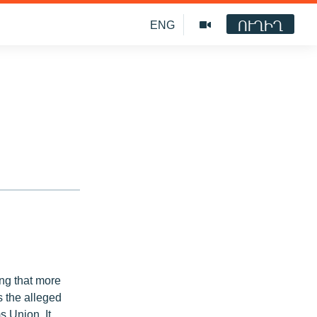
ՈՒՂԻՂ
ENG
ng that more
s the alleged
 Union. It