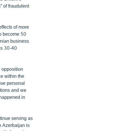
” of fraudulent
ffects of more
also become 50
enian business
 as 30-40
 opposition
e within the
hose personal
ations and we
s happened in
tinue serving as
n Azerbaijan is