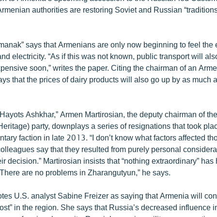
Armenian authorities are restoring Soviet and Russian “traditions
nak” says that Armenians are only now beginning to feel the e
d electricity. “As if this was not known, public transport will 
pensive soon,” writes the paper. Citing the chairman of an Arm
says that the prices of dairy products will also go up by as much
“Hayots Ashkhar,” Armen Martirosian, the deputy chairman of the
ritage) party, downplays a series of resignations that took plac
ntary faction in late 2013. “I don’t know what factors affected t
colleagues say that they resulted from purely personal consider
ir decision.” Martirosian insists that “nothing extraordinary” ha
There are no problems in Zharangutyun,” he says.
es U.S. analyst Sabine Freizer as saying that Armenia will con
st” in the region. She says that Russia’s decreased influence i