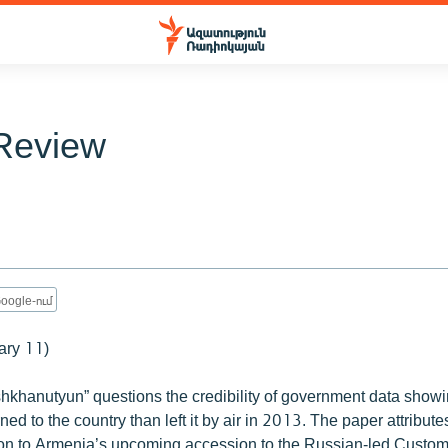
Review
oogle-ում
ary 11)
shkhanutyun” questions the credibility of government data showi
ed to the country than left it by air in 2013. The paper attribute
on to Armenia’s upcoming accession to the Russian-led Customs