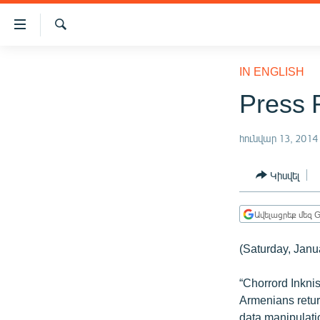
Մատչելիության
հղումներ
Որոնում
Անցնել
ԱԶԱՏՈՒԹՅՈՒՆ TV
հիմնական
IN ENGLISH
բովանդակությանը
ՀԱՅԱՍՏԱՆ
Press 
Անցնել
ՔԱՂԱՔԱԿԱՆ
հիմնական
մենյուին
հունվար 13, 2014
ԸՆՏՐՈՒԹՅՈՒՆՆԵՐ 2026
Որոնում
ԻՐԱՎՈՒՆՔ
Կիսվել
ՀԱՍԱՐԱԿՈՒԹՅՈՒՆ
Ավելացրեք մեզ G
ՏՆՏԵՍՈՒԹՅՈՒՆ
ՂԱՐԱԲԱՂ
(Saturday, Janu
ՊԱՏԵՐԱԶՄԻ 6 ՇԱԲԱԹՆԵՐԸ
“Chorrord Inkni
ՏԱՐԱԾԱՇՐՋԱՆ
Armenians return
data manipulati