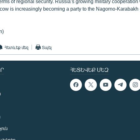
erms of regional security. Russia’s growing military cooperation
ow is increasingly becoming a party to the Nagorno-Karabakh c
n)
Հետևեք մեզ
Տպել
Ր
ՀԵՏԵՎԵՔ ՄԵԶ
ն
ն
յուն
 խնդիր