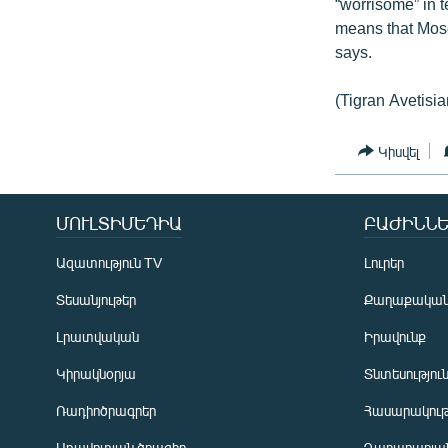
“worrisome” in t
means that Mosc
says.
(Tigran Avetisia
Կիսվել
ՄՈՒԼՏԻՄԵԴԻԱ
ԲԱԺԻՆՆԵ
Ազատություն TV
Լուրեր
Տեսանյութեր
Քաղաքակա
Լրատվական
Իրավունք
Կիրակնօրյա
Տնտեսությու
Ռադիոծրագրեր
Հասարակութ
Առավոտյան ծրագիր
Ղարաբաղյան