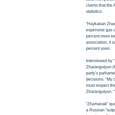
ՄԻՋԱԶԳԱՅԻՆ
claims that the 
ՄՇԱԿՈՒՅԹ
statistics.
ՍՊՈՐՏ
“Haykakan Zhama
ՄԵԿՆԱԲԱՆՈՒԹՅՈՒՆ
expensive gas an
percent more ex
ՏՏ ԵՒ ԻՆՏԵՐՆԵՏ
association, it 
ԿՈՐՈՆԱՎԻՐՈՒՍ
percent soon.
ԱՐԽԻՎ
Interviewed by 
ՏԵՍԱՆՅՈՒԹԵՐ
Zharangutyun (He
party’s parliame
ԲԱՆԱՎԵՃ
decisions. “My 
ՁԳՏԵԼՈՎ ԼԱՎԱԳՈՒՅՆԻՆ
must respect the
Zharangutyun. “
ՓՈԴՔԱՍԹ
“Zhamanak” quot
a Russian “outpo