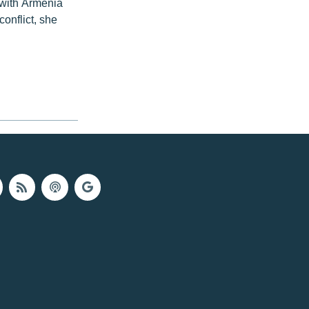
 with Armenia
onflict, she