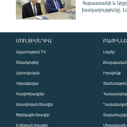
Հայաստանի և Ադր
խաղաղությունը. Լ
ՄՈՒԼՏԻՄԵԴԻԱ
ԲԱԺԻՆՆԵ
Ազատություն TV
Լուրեր
Տեսանյութեր
Քաղաքակա
Լրատվական
Իրավունք
Կիրակնօրյա
Տնտեսությու
Ռադիոծրագրեր
Հասարակութ
Առավոտյան ծրագիր
Ղարաբաղյան
Ցերեկային ծրագիր
Տարածաշրջ
Հայերեն
Երեկոյան ծրագիր
Միջազգային