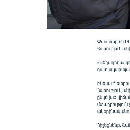
Փաստաբան Ինե
Հարությունյան
«Ցեղակրոն» կ
դատապարտյալն
Ինեսա Պետրոսյ
Հարությունյան
ընկճված վիճակ
մտադրություն 
անօրինականու
Հիշեցնենք, Շա