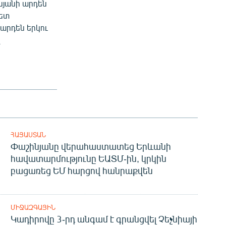
սյանի արդեն
հետ
 արդեն երկու
ՀԱՅԱՍՏԱՆ
Փաշինյանը վերահաստատեց Երևանի
հավատարմությունը ԵԱՏՄ-ին, կրկին
բացառեց ԵՄ հարցով հանրաքվեն
ՄԻՋԱԶԳԱՅԻՆ
Կադիրովը 3-րդ անգամ է գրանցվել Չեչնիայի