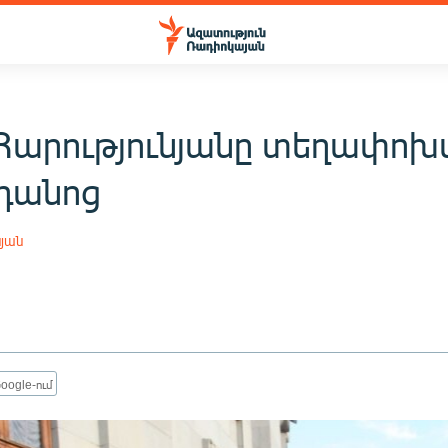
Հարությունյանը տեղափոխվ
դանոց
սյան
oogle-ում