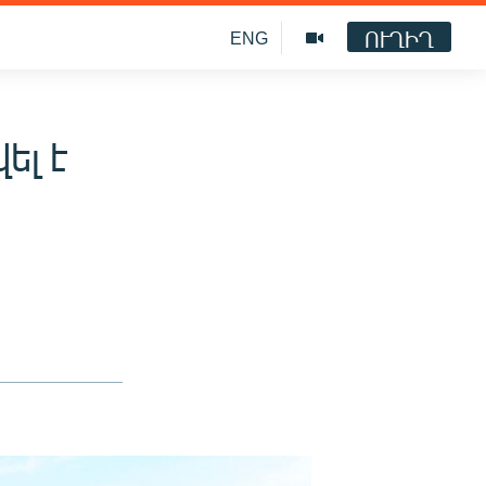
ՈՒՂԻՂ
ENG
ել է