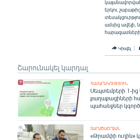
կալանավորված
երկու շաբաթի
տեսակցուրթյու
ամսից ավելի, 
հարազատների
Կիսվել
Շարունակել կարդալ
ՀԱՍԱՐԱԿՈՒԹՅՈՒՆ
Սեպտեմբերի 1-ից 
քաղաքացիների հ
պահանջներ կգործե
ՏԱՐԱԾԱՇՐՋԱՆ
«Թրամփի ուղին» կ