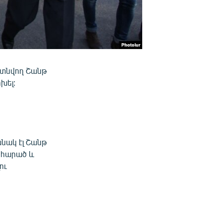
գտնվող Շանթ
խել:
անակ էլ Շանթ
նիհարած և
ու