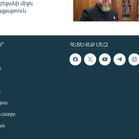
բեջանի միջև
այթսթոուն
Ր
ՀԵՏԵՎԵՔ ՄԵԶ
ն
ն
յուն
 խնդիր
ան