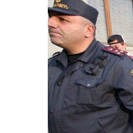
ՄԻՋԱԶԳԱՅԻՆ
ՄՇԱԿՈՒՅԹ
ՍՊՈՐՏ
ՄԵԿՆԱԲԱՆՈՒԹՅՈՒՆ
ՏՏ ԵՒ ԻՆՏԵՐՆԵՏ
ԿՈՐՈՆԱՎԻՐՈՒՍ
ԱՐԽԻՎ
ՏԵՍԱՆՅՈՒԹԵՐ
ԲԱՆԱՎԵՃ
ՁԳՏԵԼՈՎ ԼԱՎԱԳՈՒՅՆԻՆ
ՓՈԴՔԱՍԹ