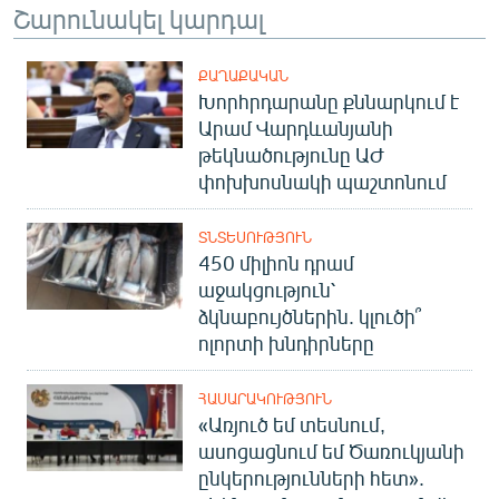
Շարունակել կարդալ
ՔԱՂԱՔԱԿԱՆ
Խորհրդարանը քննարկում է
Արամ Վարդևանյանի
թեկնածությունը ԱԺ
փոխխոսնակի պաշտոնում
ՏՆՏԵՍՈՒԹՅՈՒՆ
450 միլիոն դրամ
աջակցություն՝
ձկնաբույծներին. կլուծի՞
ոլորտի խնդիրները
ՀԱՍԱՐԱԿՈՒԹՅՈՒՆ
«Առյուծ եմ տեսնում,
ասոցացնում եմ Ծառուկյանի
ընկերությունների հետ».