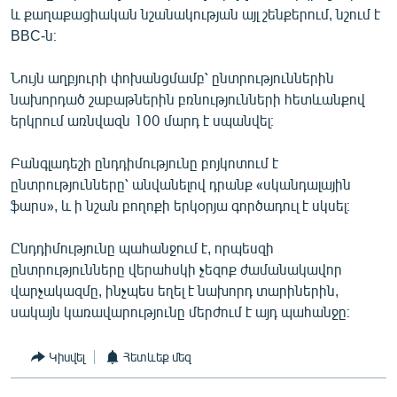
և քաղաքացիական նշանակության այլ շենքերում, նշում է
English
BBC-ն։
Русский
Նույն աղբյուրի փոխանցմամբ՝ ընտրություններին
ՀԵՏԵՎԵՔ ՄԵԶ
նախորդած շաբաթներին բռնությունների հետևանքով
երկրում առնվազն 100 մարդ է սպանվել։
Բանգլադեշի ընդդիմությունը բոյկոտում է
ընտրությունները՝ անվանելով դրանք «սկանդալային
ֆարս», և ի նշան բողոքի երկօրյա գործադուլ է սկսել։
«Ազատության» բոլոր կայքերը
Ընդդիմությունը պահանջում է, որպեսզի
ընտրությունները վերահսկի չեզոք ժամանակավոր
վարչակազմը, ինչպես եղել է նախորդ տարիներին,
սակայն կառավարությունը մերժում է այդ պահանջը։
Կիսվել
Հետևեք մեզ