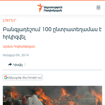
Մատչելիության
հղումներ
Անցնել
ԼՈՒՐԵՐ
հիմնական
ԱԶԱՏՈՒԹՅՈՒՆ TV
Բանգլադեշում 100 ընտրատեղամաս է
բովանդակությանը
ՀԱՅԱՍՏԱՆ
Անցնել
հրկիզվել
հիմնական
ՔԱՂԱՔԱԿԱՆ
մենյուին
Արման Հովհաննիսյան
ԸՆՏՐՈՒԹՅՈՒՆՆԵՐ 2026
Որոնում
հունվար 04, 2014
ԻՐԱՎՈՒՆՔ
Կիսվել
ՀԱՍԱՐԱԿՈՒԹՅՈՒՆ
ՏՆՏԵՍՈՒԹՅՈՒՆ
Ավելացրեք մեզ Google-ում
ՂԱՐԱԲԱՂ
ՊԱՏԵՐԱԶՄԻ 6 ՇԱԲԱԹՆԵՐԸ
ՏԱՐԱԾԱՇՐՋԱՆ