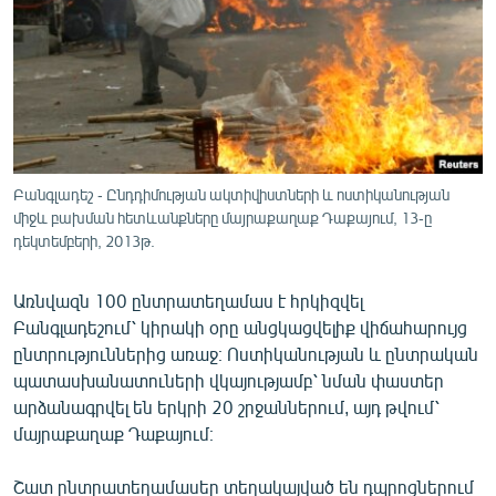
ՄԻՋԱԶԳԱՅԻՆ
ՄՇԱԿՈՒՅԹ
ՍՊՈՐՏ
ՄԵԿՆԱԲԱՆՈՒԹՅՈՒՆ
ՏՏ ԵՒ ԻՆՏԵՐՆԵՏ
Բանգլադեշ - Ընդդիմության ակտիվիստների և ոստիկանության
ԿՈՐՈՆԱՎԻՐՈՒՍ
միջև բախման հետևանքները մայրաքաղաք Դաքայում, 13-ը
դեկտեմբերի, 2013թ.
ԱՐԽԻՎ
ՏԵՍԱՆՅՈՒԹԵՐ
Առնվազն 100 ընտրատեղամաս է հրկիզվել
Բանգլադեշում՝ կիրակի օրը անցկացվելիք վիճահարույց
ԲԱՆԱՎԵՃ
ընտրություններից առաջ։ Ոստիկանության և ընտրական
ՁԳՏԵԼՈՎ ԼԱՎԱԳՈՒՅՆԻՆ
պատասխանատուների վկայությամբ՝ նման փաստեր
արձանագրվել են երկրի 20 շրջաններում, այդ թվում՝
ՓՈԴՔԱՍԹ
մայրաքաղաք Դաքայում։
Հայերեն
Շատ ընտրատեղամասեր տեղակայված են դպրոցներում