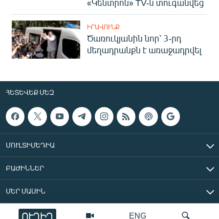
«Կենտրոն» TV-ն տուգանվեց
ԻՐԱՎՈՒՆՔ
Ծառուկյանին նոր՝ 3-րդ
մեղադրանքն է առաջադրվել
ՀԵՏԵՎԵՔ ՄԵԶ
ՄՈՒԼՏԻՄԵԴԻԱ
ԲԱԺԻՆՆԵՐ
ՄԵՐ ՄԱՍԻՆ
ՈՒՂԻՂ
ENG
«Ազատ Եվրոպա/Ազատություն» ռադիոկայան © 2026