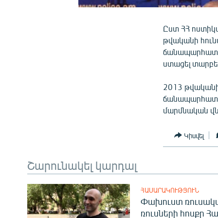
Ըստ ՀՀ ոստիկ
թվականի հուն
ճանապարհատրա
ստացել տարբե
2013 թվականի
ճանապարհատրա
մարմնական վնա
Կիսվել
Շարունակել կարդալ
ՀԱՍԱՐԱԿՈՒԹՅՈՒՆ
Փախուստ ռուսական
ռուսների հոսքը Հ