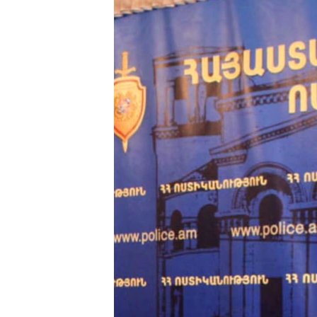
ՄԻՋԱԶԳԱՅԻՆ
ՄՇԱԿՈՒՅԹ
ՍՊՈՐՏ
ՄԵԿՆԱԲԱՆՈՒԹՅՈՒՆ
ՏՏ ԵՒ ԻՆՏԵՐՆԵՏ
ԿՈՐՈՆԱՎԻՐՈՒՍ
ԱՐԽԻՎ
ՏԵՍԱՆՅՈՒԹԵՐ
ԲԱՆԱՎԵՃ
ՁԳՏԵԼՈՎ ԼԱՎԱԳՈՒՅՆԻՆ
ՓՈԴՔԱՍԹ