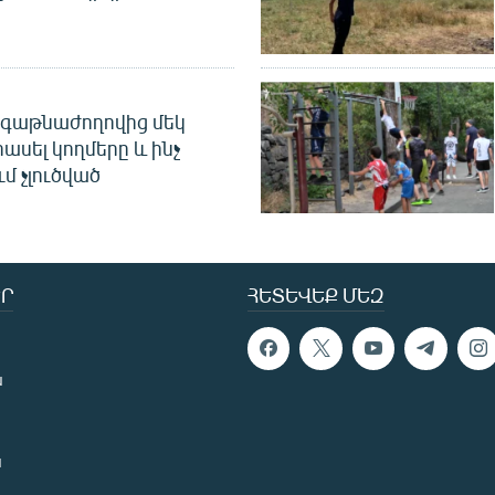
գաթնաժողովից մեկ
հասել կողմերը և ինչ
ւմ չլուծված
Ր
ՀԵՏԵՎԵՔ ՄԵԶ
ն
ն