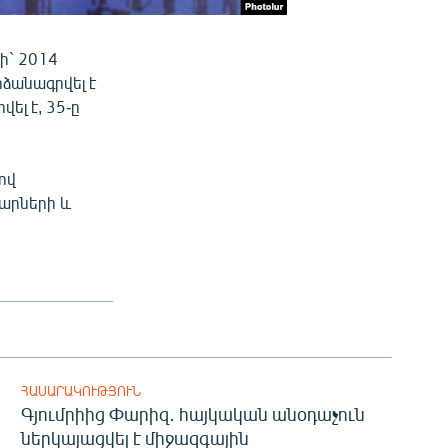
ի` 2014
ձանագրվել է
լ է, 35-ը
ով
արների և
ՀԱՍԱՐԱԿՈՒԹՅՈՒՆ
Գյումրիից Փարիզ․ հայկական անօդաչուն
ներկայացվել է միջազգային