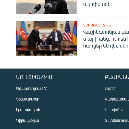
ակտիվացել
ՏԱՐԱԾԱՇՐՋԱՆ
Վաշինգտոնյան գա
տարի անց. ուր են 
հարցեր են դեռ մնո
ՄՈՒԼՏԻՄԵԴԻԱ
ԲԱԺԻՆՆԵ
Ազատություն TV
Լուրեր
Տեսանյութեր
Քաղաքակա
Լրատվական
Իրավունք
Կիրակնօրյա
Տնտեսությու