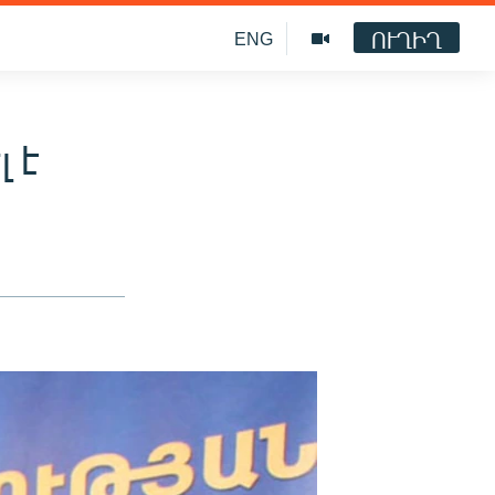
ՈՒՂԻՂ
ENG
լ է