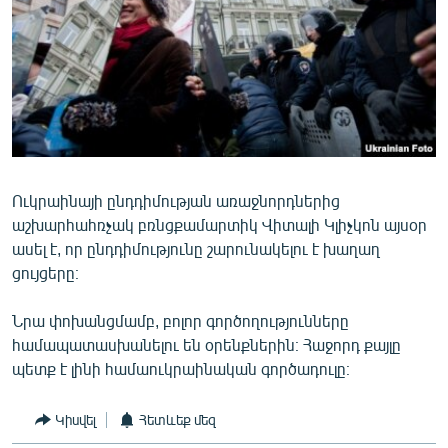
ՄԻՋԱԶԳԱՅԻՆ
ՄՇԱԿՈՒՅԹ
ՍՊՈՐՏ
ՄԵԿՆԱԲԱՆՈՒԹՅՈՒՆ
ՏՏ ԵՒ ԻՆՏԵՐՆԵՏ
ԿՈՐՈՆԱՎԻՐՈՒՍ
Ուկրաինայի ընդդիմության առաջնորդներից
աշխարհահռչակ բռնցքամարտիկ Վիտալի Կլիչկոն այսօր
ԱՐԽԻՎ
ասել է, որ ընդդիմությունը շարունակելու է խաղաղ
ՏԵՍԱՆՅՈՒԹԵՐ
ցույցերը։
ԲԱՆԱՎԵՃ
Նրա փոխանցմամբ, բոլոր գործողությունները
ՁԳՏԵԼՈՎ ԼԱՎԱԳՈՒՅՆԻՆ
համապատասխանելու են օրենքներին։ Հաջորդ քայլը
պետք է լինի համաուկրաինական գործադուլը։
ՓՈԴՔԱՍԹ
Կիսվել
Հետևեք մեզ
Հայերեն