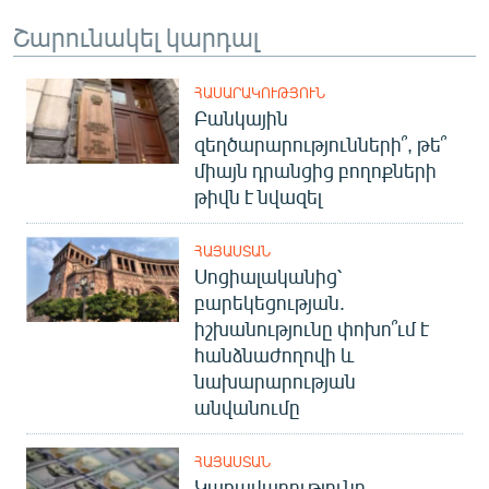
English
Շարունակել կարդալ
Русский
ՀԱՍԱՐԱԿՈՒԹՅՈՒՆ
Բանկային
ՀԵՏԵՎԵՔ ՄԵԶ
զեղծարարությունների՞, թե՞
միայն դրանցից բողոքների
թիվն է նվազել
ՀԱՅԱՍՏԱՆ
«Ազատության» բոլոր կայքերը
Սոցիալականից՝
բարեկեցության.
իշխանությունը փոխո՞ւմ է
հանձնաժողովի և
նախարարության
անվանումը
ՀԱՅԱՍՏԱՆ
Կառավարությունը