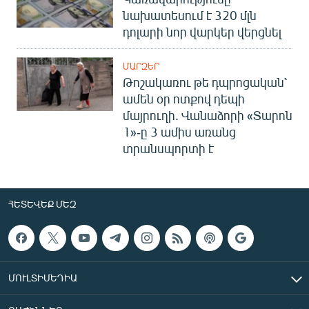
նախատեսում է 320 մլն
դոլարի նոր վարկեր վերցնել
ՄԱՐԶԵՐ
Թոշակառու թե դպրոցական՝
ամեն օր ոտքով դեպի
մայրուղի. Վանաձորի «Տարոն
1»-ը 3 ամիս առանց
տրանսպորտի է
ՀԵՏԵՎԵՔ ՄԵԶ
ՄՈՒԼՏԻՄԵԴԻԱ