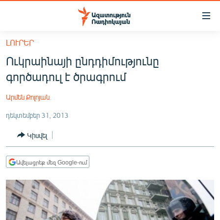
Մատչելիության
հղումներ
Անցնել
ԼՈՒՐԵՐ
հիմնական
ԱԶԱՏՈՒԹՅՈՒՆ TV
Ուկրաինայի ընդդիմությունը
բովանդակությանը
ՀԱՅԱՍՏԱՆ
Անցնել
գործադուլ է ծրագրում
հիմնական
ՔԱՂԱՔԱԿԱՆ
մենյուին
Արմեն Քոլոյան
ԸՆՏՐՈՒԹՅՈՒՆՆԵՐ 2026
Որոնում
դեկտեմբեր 31, 2013
ԻՐԱՎՈՒՆՔ
Կիսվել
ՀԱՍԱՐԱԿՈՒԹՅՈՒՆ
ՏՆՏԵՍՈՒԹՅՈՒՆ
Ավելացրեք մեզ Google-ում
ՂԱՐԱԲԱՂ
ՊԱՏԵՐԱԶՄԻ 6 ՇԱԲԱԹՆԵՐԸ
ՏԱՐԱԾԱՇՐՋԱՆ