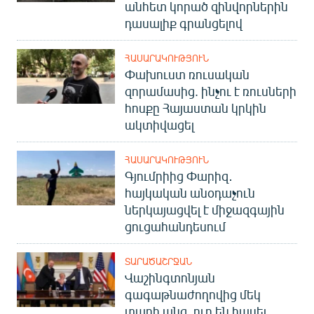
անհետ կորած զինվորներին
դասալիք գրանցելով
ՀԱՍԱՐԱԿՈՒԹՅՈՒՆ
Փախուստ ռուսական
զորամասից. ինչու է ռուսների
հոսքը Հայաստան կրկին
ակտիվացել
ՀԱՍԱՐԱԿՈՒԹՅՈՒՆ
Գյումրիից Փարիզ․
հայկական անօդաչուն
ներկայացվել է միջազգային
ցուցահանդեսում
ՏԱՐԱԾԱՇՐՋԱՆ
Վաշինգտոնյան
գագաթնաժողովից մեկ
տարի անց. ուր են հասել