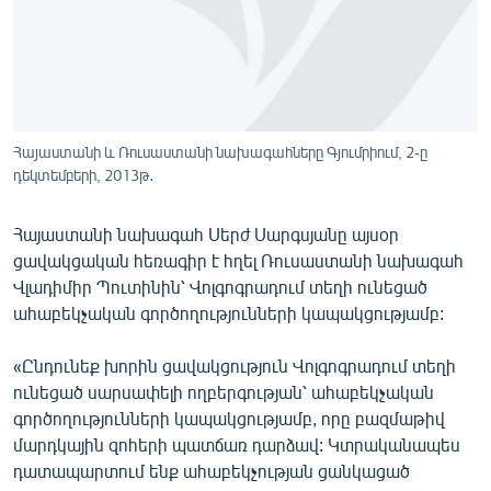
ՄԻՋԱԶԳԱՅԻՆ
ՄՇԱԿՈՒՅԹ
ՍՊՈՐՏ
ՄԵԿՆԱԲԱՆՈՒԹՅՈՒՆ
Հայաստանի և Ռուսաստանի նախագահները Գյումրիում, 2-ը
դեկտեմբերի, 2013թ․
ՏՏ ԵՒ ԻՆՏԵՐՆԵՏ
ԿՈՐՈՆԱՎԻՐՈՒՍ
Հայաստանի նախագահ Սերժ Սարգսյանը այսօր
ԱՐԽԻՎ
ցավակցական հեռագիր է հղել Ռուսաստանի նախագահ
Վլադիմիր Պուտինին՝ Վոլգոգրադում տեղի ունեցած
ՏԵՍԱՆՅՈՒԹԵՐ
ահաբեկչական գործողությունների կապակցությամբ:
ԲԱՆԱՎԵՃ
«Ընդունեք խորին ցավակցություն Վոլգոգրադում տեղի
ՁԳՏԵԼՈՎ ԼԱՎԱԳՈՒՅՆԻՆ
ունեցած սարսափելի ողբերգության՝ ահաբեկչական
ՓՈԴՔԱՍԹ
գործողությունների կապակցությամբ, որը բազմաթիվ
մարդկային զոհերի պատճառ դարձավ: Կտրականապես
դատապարտում ենք ահաբեկչության ցանկացած
Հայերեն