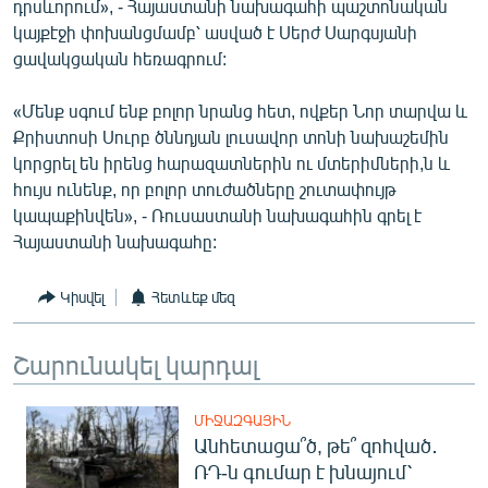
դրսևորում», - Հայաստանի նախագահի պաշտոնական
English
կայքէջի փոխանցմամբ՝ ասված է Սերժ Սարգսյանի
ցավակցական հեռագրում:
Русский
«Մենք սգում ենք բոլոր նրանց հետ, ովքեր Նոր տարվա և
ՀԵՏԵՎԵՔ ՄԵԶ
Քրիստոսի Սուրբ ծննդյան լուսավոր տոնի նախաշեմին
կորցրել են իրենց հարազատներին ու մտերիմների,ն և
հույս ունենք, որ բոլոր տուժածները շուտափույթ
կապաքինվեն», - Ռուսաստանի նախագահին գրել է
Հայաստանի նախագահը:
«Ազատության» բոլոր կայքերը
Կիսվել
Հետևեք մեզ
Շարունակել կարդալ
ՄԻՋԱԶԳԱՅԻՆ
Անհետացա՞ծ, թե՞ զոհված․
ՌԴ-ն գումար է խնայում՝