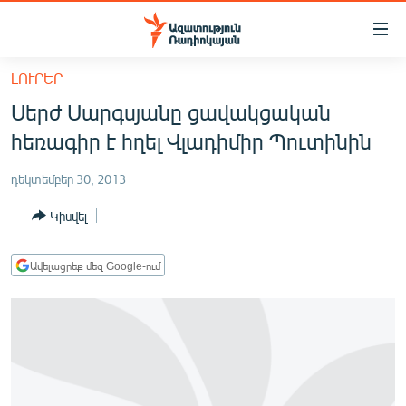
Մատչելիության
հղումներ
Անցնել
ԼՈՒՐԵՐ
հիմնական
ԱԶԱՏՈՒԹՅՈՒՆ TV
Սերժ Սարգսյանը ցավակցական
բովանդակությանը
ՀԱՅԱՍՏԱՆ
Անցնել
հեռագիր է հղել Վլադիմիր Պուտինին
հիմնական
ՔԱՂԱՔԱԿԱՆ
մենյուին
դեկտեմբեր 30, 2013
ԸՆՏՐՈՒԹՅՈՒՆՆԵՐ 2026
Որոնում
Կիսվել
ԻՐԱՎՈՒՆՔ
ՀԱՍԱՐԱԿՈՒԹՅՈՒՆ
Ավելացրեք մեզ Google-ում
ՏՆՏԵՍՈՒԹՅՈՒՆ
ՂԱՐԱԲԱՂ
ՊԱՏԵՐԱԶՄԻ 6 ՇԱԲԱԹՆԵՐԸ
ՏԱՐԱԾԱՇՐՋԱՆ