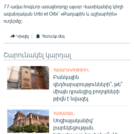
English
77-ամյա հոգևոր առաջնորդը այսօր Վատիկանից կհղի
ավանդական Urbi et Orbi` «Քաղաքին և աշխարհին»
Русский
ուղերձը:
ՀԵՏԵՎԵՔ ՄԵԶ
Կիսվել
Հետևեք մեզ
Շարունակել կարդալ
ՀԱՍԱՐԱԿՈՒԹՅՈՒՆ
«Ազատության» բոլոր կայքերը
Բանկային
զեղծարարությունների՞, թե՞
միայն դրանցից բողոքների
թիվն է նվազել
ՀԱՅԱՍՏԱՆ
Սոցիալականից՝
բարեկեցության.