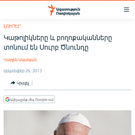
Մատչելիության
հղումներ
Անցնել
ԼՈՒՐԵՐ
հիմնական
ԱԶԱՏՈՒԹՅՈՒՆ TV
Կաթոլիկները և բողոքականները
բովանդակությանը
ՀԱՅԱՍՏԱՆ
Անցնել
տոնում են Սուրբ Ծնունդը
հիմնական
ՔԱՂԱՔԱԿԱՆ
մենյուին
Կարլեն Ասլանյան
ԸՆՏՐՈՒԹՅՈՒՆՆԵՐ 2026
Որոնում
դեկտեմբեր 25, 2013
ԻՐԱՎՈՒՆՔ
Կիսվել
ՀԱՍԱՐԱԿՈՒԹՅՈՒՆ
ՏՆՏԵՍՈՒԹՅՈՒՆ
Ավելացրեք մեզ Google-ում
ՂԱՐԱԲԱՂ
ՊԱՏԵՐԱԶՄԻ 6 ՇԱԲԱԹՆԵՐԸ
ՏԱՐԱԾԱՇՐՋԱՆ