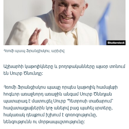
ՄԻՋԱԶԳԱՅԻՆ
ՄՇԱԿՈՒՅԹ
ՍՊՈՐՏ
ՄԵԿՆԱԲԱՆՈՒԹՅՈՒՆ
ՏՏ ԵՒ ԻՆՏԵՐՆԵՏ
Հռոմի պապ Ֆրանցիսկոս, արխիվ
ԿՈՐՈՆԱՎԻՐՈՒՍ
Աշխարհի կաթոլիկները և բողոքականները այսօր տոնում
ԱՐԽԻՎ
են Սուրբ Ծնունդը:
ՏԵՍԱՆՅՈՒԹԵՐ
Հռոմի Ֆրանցիսկոս պապը որպես կաթոլիկ համայնքի
ԲԱՆԱՎԵՃ
հոգևոր առաջնորդ առաջին անգամ Սուրբ Ծննդյան
ՁԳՏԵԼՈՎ ԼԱՎԱԳՈՒՅՆԻՆ
պատարագ է մատուցել Սուրբ Պետրոսի տաճարում՝
հավատացյալներին կոչ անելով բաց պահել սրտերը,
ՓՈԴՔԱՍԹ
հակառակ դեպքում իշխում է գոռոզությունը,
նենգությունն ու մորթապաշտությունը:
Հայերեն