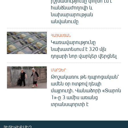
իշխանությունը փոխո՞ւմ է
հանձնաժողովի և
նախարարության
անվանումը
ՀԱՅԱՍՏԱՆ
Կառավարությունը
նախատեսում է 320 մլն
դոլարի նոր վարկեր վերցնել
ՄԱՐԶԵՐ
Թոշակառու թե դպրոցական՝
ամեն օր ոտքով դեպի
մայրուղի. Վանաձորի «Տարոն
1»-ը 3 ամիս առանց
տրանսպորտի է
ՀԵՏԵՎԵՔ ՄԵԶ