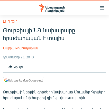
Մատչելիության
հղումներ
Անցնել
ԼՈՒՐԵՐ
հիմնական
ԱԶԱՏՈՒԹՅՈՒՆ TV
Թուրքիայի ՆԳ նախարարը
բովանդակությանը
ՀԱՅԱՍՏԱՆ
Անցնել
հրաժարական է տալիս
հիմնական
ՔԱՂԱՔԱԿԱՆ
մենյուին
Նաիրա Բուլղադարյան
ԸՆՏՐՈՒԹՅՈՒՆՆԵՐ 2026
Որոնում
դեկտեմբեր 23, 2013
ԻՐԱՎՈՒՆՔ
Կիսվել
ՀԱՍԱՐԱԿՈՒԹՅՈՒՆ
ՏՆՏԵՍՈՒԹՅՈՒՆ
Ավելացրեք մեզ Google-ում
ՂԱՐԱԲԱՂ
Թուրքիայի ներքին գործերի նախարար Մուամեր Գյուլերը
ՊԱՏԵՐԱԶՄԻ 6 ՇԱԲԱԹՆԵՐԸ
հրաժարականի հարցով դիմել է վարչապետին։
ՏԱՐԱԾԱՇՐՋԱՆ