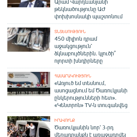
Արամ Վարդևանյանի
English
թեկնածությունը ԱԺ
փոխխոսնակի պաշտոնում
Русский
ՏՆՏԵՍՈՒԹՅՈՒՆ
ՀԵՏԵՎԵՔ ՄԵԶ
450 միլիոն դրամ
աջակցություն՝
ձկնաբույծներին. կլուծի՞
ոլորտի խնդիրները
«Ազատության» բոլոր կայքերը
ՀԱՍԱՐԱԿՈՒԹՅՈՒՆ
«Առյուծ եմ տեսնում,
ասոցացնում եմ Ծառուկյանի
ընկերությունների հետ».
«Կենտրոն» TV-ն տուգանվեց
ԻՐԱՎՈՒՆՔ
Ծառուկյանին նոր՝ 3-րդ
մեղադրանքն է առաջադրվել