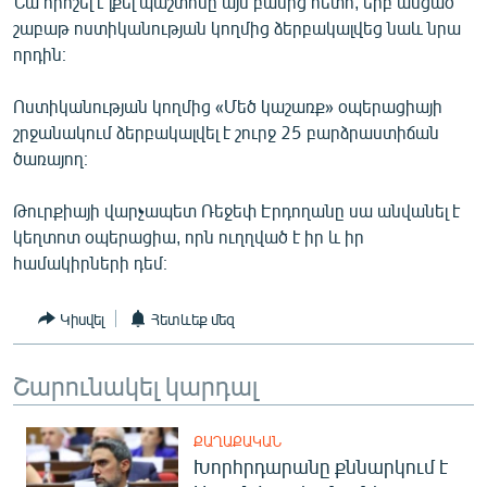
Նա որոշել է լքել պաշտոնը այն բանից հետո, երբ անցած
ՄԻՋԱԶԳԱՅԻՆ
շաբաթ ոստիկանության կողմից ձերբակալվեց նաև նրա
որդին։
ՄՇԱԿՈՒՅԹ
ՍՊՈՐՏ
Ոստիկանության կողմից «Մեծ կաշառք» օպերացիայի
շրջանակում ձերբակալվել է շուրջ 25 բարձրաստիճան
ՄԵԿՆԱԲԱՆՈՒԹՅՈՒՆ
ծառայող։
ՏՏ ԵՒ ԻՆՏԵՐՆԵՏ
Թուրքիայի վարչապետ Ռեջեփ Էրդողանը սա անվանել է
ԿՈՐՈՆԱՎԻՐՈՒՍ
կեղտոտ օպերացիա, որն ուղղված է իր և իր
ԱՐԽԻՎ
համակիրների դեմ։
ՏԵՍԱՆՅՈՒԹԵՐ
Կիսվել
Հետևեք մեզ
ԲԱՆԱՎԵՃ
ՁԳՏԵԼՈՎ ԼԱՎԱԳՈՒՅՆԻՆ
Շարունակել կարդալ
ՓՈԴՔԱՍԹ
ՔԱՂԱՔԱԿԱՆ
Խորհրդարանը քննարկում է
Հայերեն