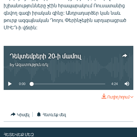
ՄԻՋԱԶԳԱՅԻՆ
իշխանությունները չէին հրապարակում Ռուսատանից
գնվող գազի իրական գինը: Անդրադարձեր կան նաև
ՄՇԱԿՈՒՅԹ
թուրք ազգայնական Դողու Փերինչեքին արդարացրած
ՍՊՈՐՏ
ՄԻԵԴ-ի վճռին:
ՄԵԿՆԱԲԱՆՈՒԹՅՈՒՆ
ՏՏ ԵՒ ԻՆՏԵՐՆԵՏ
Դեկտեմբերի 20-ի մամուլ
ԿՈՐՈՆԱՎԻՐՈՒՍ
by
Ազատություն ռ/կ
No media source currently available
ԱՐԽԻՎ
ՏԵՍԱՆՅՈՒԹԵՐ
0:00
4:24
ԲԱՆԱՎԵՃ
Ուղիղ հղում
ՁԳՏԵԼՈՎ ԼԱՎԱԳՈՒՅՆԻՆ
Կիսվել
Հետևեք մեզ
ՓՈԴՔԱՍԹ
Հայերեն
ՀԵՏԵՎԵՔ ՄԵԶ