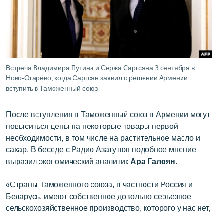
ՄԻՋԱԶԳԱՅԻՆ
ՄՇԱԿՈՒՅԹ
ՍՊՈՐՏ
ՄԵԿՆԱԲԱՆՈՒԹՅՈՒՆ
Встреча Владимира Путина и Сержа Саргсяна 3 сентября в
Ново-Огарёво, когда Саргсян заявил о решении Армении
ՏՏ ԵՒ ԻՆՏԵՐՆԵՏ
вступить в Таможенный союз
ԿՈՐՈՆԱՎԻՐՈՒՍ
ԱՐԽԻՎ
После вступления в Таможенный союз в Армении могут
повыситься цены на некоторые товары первой
ՏԵՍԱՆՅՈՒԹԵՐ
необходимости, в том числе на растительное масло и
ԲԱՆԱՎԵՃ
сахар. В беседе с Радио Азатутюн подобное мнение
выразил экономический аналитик
Ара Галоян.
ՁԳՏԵԼՈՎ ԼԱՎԱԳՈՒՅՆԻՆ
ՓՈԴՔԱՍԹ
«Страны Таможенного союза, в частности Россия и
Беларусь, имеют собственное довольно серьезное
сельскохозяйственное производство, которого у нас нет,
Հայերեն