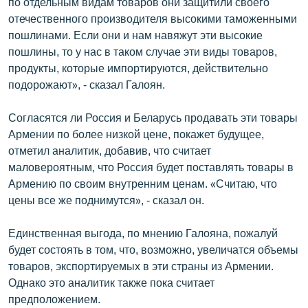
по отдельным видам товаров они защитили своего
English
отечественного производителя высокими таможенными
пошлинами. Если они и нам навяжут эти высокие
Русский
пошлины, то у нас в таком случае эти виды товаров,
продукты, которые импортируются, действительно
ՀԵՏԵՎԵՔ ՄԵԶ
подорожают», - сказал Галоян.
Согласятся ли Россия и Беларусь продавать эти товары
Армении по более низкой цене, покажет будущее,
отметил аналитик, добавив, что считает
маловероятным, что Россия будет поставлять товары в
«Ազատության» բոլոր կայքերը
Армению по своим внутренним ценам. «Считаю, что
цены все же поднимутся», - сказал он.
Единственная выгода, по мнению Галояна, пожалуй
будет состоять в том, что, возможно, увеличатся объемы
товаров, экспортируемых в эти страны из Армении.
Однако это аналитик также пока считает
предположением.