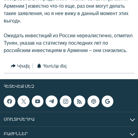
Армении ] известно что-то еще, раз они могут делать
такие заявления, но я нее вижу в данный момент этих
выгод».
Ожидать инвестиций из России нереалистично, отметил
Тунян, указав на статистику последних лет по
российским инвестициям в Армении – они снизились.
Կիսվել
Հետևեք մեզ
ՀԵՏԵՎԵՔ ՄԵԶ
ՄՈՒԼՏԻՄԵԴԻԱ
ԲԱԺԻՆՆԵՐ