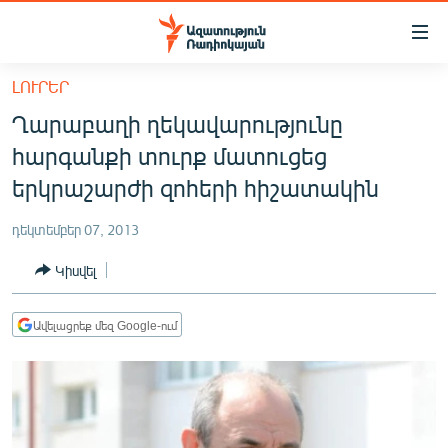
Մատչելիության
հղումներ
Անցնել
ԼՈՒՐԵՐ
հիմնական
ԱԶԱՏՈՒԹՅՈՒՆ TV
Ղարաբաղի ղեկավարությունը
բովանդակությանը
ՀԱՅԱՍՏԱՆ
Անցնել
հարգանքի տուրք մատուցեց
հիմնական
ՔԱՂԱՔԱԿԱՆ
երկրաշարժի զոհերի հիշատակին
մենյուին
ԸՆՏՐՈՒԹՅՈՒՆՆԵՐ 2026
Որոնում
դեկտեմբեր 07, 2013
ԻՐԱՎՈՒՆՔ
Կիսվել
ՀԱՍԱՐԱԿՈՒԹՅՈՒՆ
ՏՆՏԵՍՈՒԹՅՈՒՆ
Ավելացրեք մեզ Google-ում
ՂԱՐԱԲԱՂ
ՊԱՏԵՐԱԶՄԻ 6 ՇԱԲԱԹՆԵՐԸ
ՏԱՐԱԾԱՇՐՋԱՆ