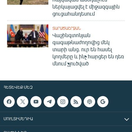
ներկայացվել է միջազգային
ցուցահանդեսում
ՏԱՐԱԾԱՇՐՋԱՆ
Վաշինգտոնյան
գագաթնաժողովից մեկ
տարի անց. ուր են հասել
կողմերը և ինչ հարցեր են դեռ
մնում չլուծված
ՀԵՏԵՎԵՔ ՄԵԶ
ՄՈՒԼՏԻՄԵԴԻԱ