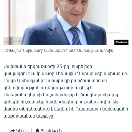
ՄԻՋԱԶԳԱՅԻՆ
ՄՇԱԿՈՒՅԹ
ՍՊՈՐՏ
ՄԵԿՆԱԲԱՆՈՒԹՅՈՒՆ
ՏՏ ԵՒ ԻՆՏԵՐՆԵՏ
Լեռնային Ղարաբաղի նախագահ Բակո Սահակյան, արխիվ
ԿՈՐՈՆԱՎԻՐՈՒՍ
Սպիտակի երկրաշարժի 25-րդ տարելիցի
ԱՐԽԻՎ
կապակցությամբ այսօր Լեռնային Ղարաբաղի նախագահ
ՏԵՍԱՆՅՈՒԹԵՐ
Բակո Սահակյանը Ղարաբաղի բարձրաստիճան
ղեկավարության ուղեկցությամբ այցելել է
ԲԱՆԱՎԵՃ
Ստեփանակերտի հուշահամալիր և ծաղկեպսակ դրել
ՁԳՏԵԼՈՎ ԼԱՎԱԳՈՒՅՆԻՆ
զոհերի հիշատակը հավերժացնող հուշակոթողին: Ադ
մասին տեղեկացնում է Լեռնային Ղարաբաղի նախագահի
ՓՈԴՔԱՍԹ
պաշտոնական կայքէջը:
Հայերեն
Կիսվել
Հետևեք մեզ