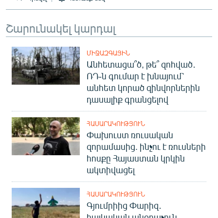
English
Շարունակել կարդալ
Русский
ՀԵՏԵՎԵՔ ՄԵԶ
ՄԻՋԱԶԳԱՅԻՆ
Անհետացա՞ծ, թե՞ զոհված․
ՌԴ-ն գումար է խնայում՝
անհետ կորած զինվորներին
դասալիք գրանցելով
«Ազատության» բոլոր կայքերը
ՀԱՍԱՐԱԿՈՒԹՅՈՒՆ
Փախուստ ռուսական
զորամասից. ինչու է ռուսների
հոսքը Հայաստան կրկին
ակտիվացել
ՀԱՍԱՐԱԿՈՒԹՅՈՒՆ
Գյումրիից Փարիզ․
հայկական անօդաչուն