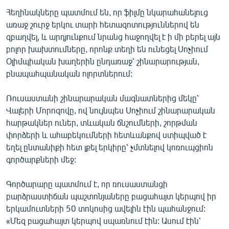
Հեղինակները պատմում են, որ ֆիլմը նկարահանելուց
առաջ շուրջ երկու տարի հետազոտություններով են
զբաղվել, և արդյունքում նրանց հաջողվել է ի մի բերել այն
բոլոր խախտումները, որոնք տեղի են ունեցել Սոչիում
Օլիմպիական խաղերին ընդառաջ՝ շինարարության,
բնապահպանական ոլորտներում:
Ռուսաստանի շինարարական մագնատներից մեկը՝
Վալերի Մորոզովը, ով նույնպես Սոչիում շինարարական
հարթակներ ուներ, տևական ճնշումների, շորթման
փորձերի և ահաբեկումների հետևանքով ստիպված է
եղել ընտանիքի հետ լքել երկիրը՝ չմտնելով կոռուպցիոն
գործարքների մեջ:
Գործարարը պատմում է, որ ռուսաստանցի
բարձրաստիճան պաշտոնյաները բացահայտ կերպով իր
երկամուտների 50 տոկոսից ավելին էին պահանջում:
«Մեզ բացահայտ կերպով սպառնում էին: Ասում էին՝