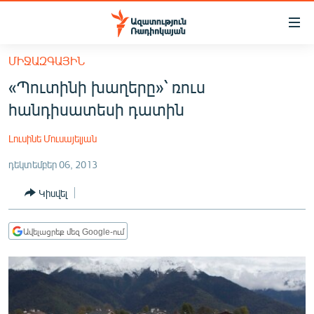
Մատչելիության
հղումներ
Անցնել
ՄԻՋԱԶԳԱՅԻՆ
հիմնական
ԱԶԱՏՈՒԹՅՈՒՆ TV
«Պուտինի խաղերը»՝ ռուս
բովանդակությանը
ՀԱՅԱՍՏԱՆ
Անցնել
հանդիսատեսի դատին
հիմնական
ՔԱՂԱՔԱԿԱՆ
մենյուին
Լուսինե Մուսայելյան
ԸՆՏՐՈՒԹՅՈՒՆՆԵՐ 2026
Որոնում
դեկտեմբեր 06, 2013
ԻՐԱՎՈՒՆՔ
Կիսվել
ՀԱՍԱՐԱԿՈՒԹՅՈՒՆ
ՏՆՏԵՍՈՒԹՅՈՒՆ
Ավելացրեք մեզ Google-ում
ՂԱՐԱԲԱՂ
ՊԱՏԵՐԱԶՄԻ 6 ՇԱԲԱԹՆԵՐԸ
ՏԱՐԱԾԱՇՐՋԱՆ