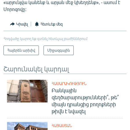
«արյունլվա կանենք և արյան մեջ կխեղդենք», - ասում է
Մորոզովը:
Կիսվել
Հետևեք մեզ
Հոդվածը կարող եք գտնել հետևյալ բաժիններում
Հայերեն արխիվ
Միջազգային
Շարունակել կարդալ
ՀԱՍԱՐԱԿՈՒԹՅՈՒՆ
Բանկային
զեղծարարությունների՞, թե՞
միայն դրանցից բողոքների
թիվն է նվազել
ՀԱՅԱՍՏԱՆ