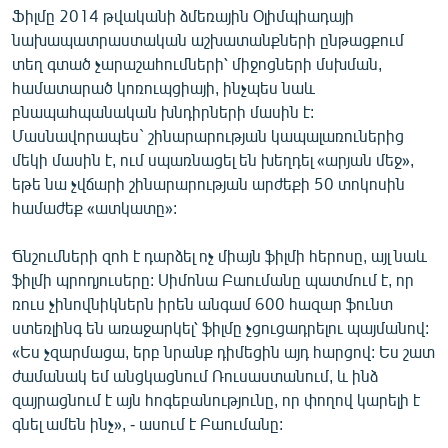
Ֆիլմը 2014 թվականի ձմեռային Օլիմպիադայի
English
նախապատրաստական աշխատանքների ընթացքում
Русский
տեղ գտած չարաշահումների՝ միջոցների մսխման,
համատարած կոռուպցիայի, ինչպես նաև
ՀԵՏԵՎԵՔ ՄԵԶ
բնապահպանական խնդիրների մասին է:
Մասնավորապես` շինարարության կապալառուներից
մեկի մասին է, ում սպառնացել են խեղդել «արյան մեջ»,
եթե նա չվճարի շինարարության արժեքի 50 տոկոսին
համաժեք «ատկատը»:
«Ազատության» բոլոր կայքերը
Ճնշումների զոհ է դարձել ոչ միայն ֆիլմի հերոսը, այլ նաև
ֆիլմի պրոդյուսերը: Սիմոնա Բաումանը պատմում է, որ
ռուս չինովնիկներն իրեն անգամ 600 հազար ֆունտ
ստեռլինգ են առաջարկել՝ ֆիլմը չցուցադրելու պայմանով:
«Ես չզարմացա, երբ նրանք դիմեցին այդ հարցով: Ես շատ
ժամանակ եմ անցկացնում Ռուսաստանում, և ինձ
զայրացնում է այն հոգեբանությունը, որ փողով կարելի է
գնել ամեն ինչ», - ասում է Բաումանը: