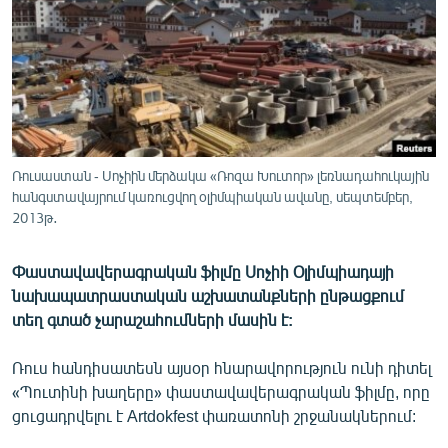
ՄԻՋԱԶԳԱՅԻՆ
ՄՇԱԿՈՒՅԹ
ՍՊՈՐՏ
ՄԵԿՆԱԲԱՆՈՒԹՅՈՒՆ
ՏՏ ԵՒ ԻՆՏԵՐՆԵՏ
Ռուսաստան - Սոչիին մերձակա «Ռոզա Խուտոր» լեռնադահուկային
ԿՈՐՈՆԱՎԻՐՈՒՍ
հանգստավայրում կառուցվող օլիմպիական ավանը, սեպտեմբեր,
2013թ․
ԱՐԽԻՎ
ՏԵՍԱՆՅՈՒԹԵՐ
Փաստավավերագրական ֆիլմը Սոչիի Օլիմպիադայի
նախապատրաստական աշխատանքների ընթացքում
ԲԱՆԱՎԵՃ
տեղ գտած չարաշահումների մասին է:
ՁԳՏԵԼՈՎ ԼԱՎԱԳՈՒՅՆԻՆ
Ռուս հանդիսատեսն այսօր հնարավորություն ունի դիտել
ՓՈԴՔԱՍԹ
«Պուտինի խաղերը» փաստավավերագրական ֆիլմը, որը
ցուցադրվելու է Artdokfest փառատոնի շրջանակներում:
Հայերեն