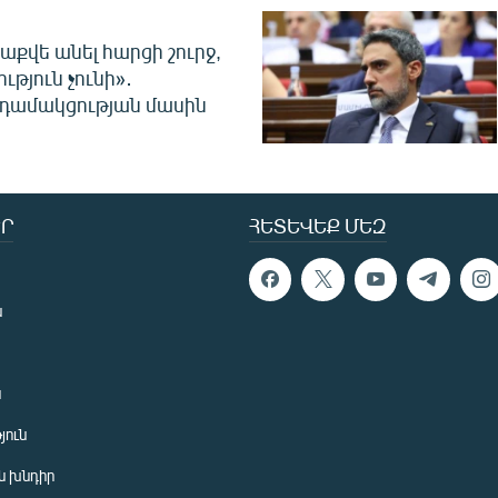
աքվե անել հարցի շուրջ,
ւթյուն չունի»․
նդամակցության մասին
Ր
ՀԵՏԵՎԵՔ ՄԵԶ
ն
ն
յուն
 խնդիր