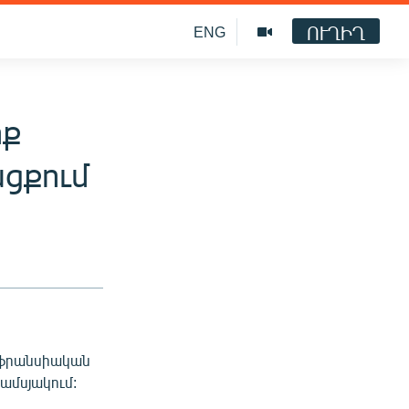
ՈՒՂԻՂ
ENG
իք
ցքում
 ֆրանսիական
ամսյակում: