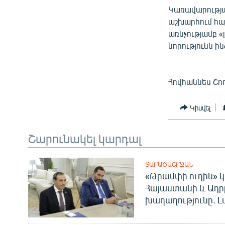
ՄԻՋԱԶԳԱՅԻՆ
Կառավարության
ՄՇԱԿՈՒՅԹ
աշխարհում հա
առնչությամբ «
ՍՊՈՐՏ
նորությունն ին
ՄԵԿՆԱԲԱՆՈՒԹՅՈՒՆ
ՏՏ ԵՒ ԻՆՏԵՐՆԵՏ
Հովհաննես Շո
ԿՈՐՈՆԱՎԻՐՈՒՍ
Կիսվել
ԱՐԽԻՎ
ՏԵՍԱՆՅՈՒԹԵՐ
Շարունակել կարդալ
ԲԱՆԱՎԵՃ
ՁԳՏԵԼՈՎ ԼԱՎԱԳՈՒՅՆԻՆ
ՏԱՐԱԾԱՇՐՋԱՆ
«Թրամփի ուղին» կ
ՓՈԴՔԱՍԹ
Հայաստանի և Ադր
խաղաղությունը. Լ