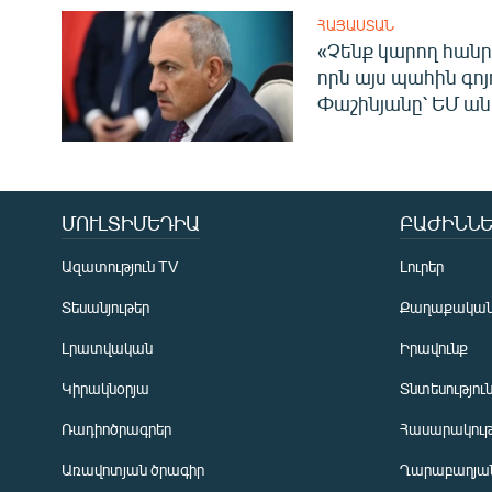
ՀԱՅԱՍՏԱՆ
«Չենք կարող հանր
որն այս պահին գոյո
Փաշինյանը՝ ԵՄ ա
ՄՈՒԼՏԻՄԵԴԻԱ
ԲԱԺԻՆՆԵ
Ազատություն TV
Լուրեր
Տեսանյութեր
Քաղաքակա
Լրատվական
Իրավունք
Կիրակնօրյա
Տնտեսությու
Ռադիոծրագրեր
Հասարակութ
Առավոտյան ծրագիր
Ղարաբաղյան