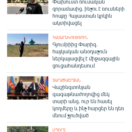
Փախուստ ռուսական
զորամասից. ինչու է ռուսների
հոսքը Հայաստան կրկին
ակտիվացել
ՀԱՍԱՐԱԿՈՒԹՅՈՒՆ
Գյումրիից Փարիզ․
հայկական անօդաչուն
ներկայացվել է միջազգային
ցուցահանդեսում
ՏԱՐԱԾԱՇՐՋԱՆ
Վաշինգտոնյան
գագաթնաժողովից մեկ
տարի անց. ուր են հասել
կողմերը և ինչ հարցեր են դեռ
մնում չլուծված
ՍՊՈՐՏ