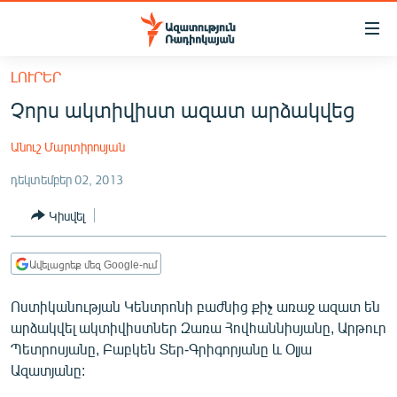
Մատչելիության
հղումներ
Անցնել
ԼՈՒՐԵՐ
հիմնական
ԱԶԱՏՈՒԹՅՈՒՆ TV
Չորս ակտիվիստ ազատ արձակվեց
բովանդակությանը
ՀԱՅԱՍՏԱՆ
Անցնել
Անուշ Մարտիրոսյան
հիմնական
ՔԱՂԱՔԱԿԱՆ
մենյուին
դեկտեմբեր 02, 2013
ԸՆՏՐՈՒԹՅՈՒՆՆԵՐ 2026
Որոնում
Կիսվել
ԻՐԱՎՈՒՆՔ
ՀԱՍԱՐԱԿՈՒԹՅՈՒՆ
Ավելացրեք մեզ Google-ում
ՏՆՏԵՍՈՒԹՅՈՒՆ
Ոստիկանության Կենտրոնի բաժնից քիչ առաջ ազատ են
ՂԱՐԱԲԱՂ
արձակվել ակտիվիստներ Զառա Հովհաննիսյանը, Արթուր
ՊԱՏԵՐԱԶՄԻ 6 ՇԱԲԱԹՆԵՐԸ
Պետրոսյանը, Բաբկեն Տեր-Գրիգորյանը և Օլյա
Ազատյանը:
ՏԱՐԱԾԱՇՐՋԱՆ