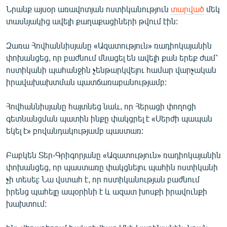
ՄԻՋԱԶԳԱՅԻՆ
Նրանք այսօր առավոտյան ոստիկանություն
տարված
մեկ
տասնյակից ավելի քաղաքացիների թվում էին:
ՄՇԱԿՈՒՅԹ
ՍՊՈՐՏ
Զառա Հովհաննիսյանը «Ազատություն» ռադիոկայանին
փոխանցեց, որ բաժնում մնացել են ավելի քան երեք ժամ՝
ՄԵԿՆԱԲԱՆՈՒԹՅՈՒՆ
ոստիկանի պահանջին չենթարկվելու համար վարչական
ՏՏ ԵՒ ԻՆՏԵՐՆԵՏ
իրավախախտման պատճառաբանությամբ:
ԿՈՐՈՆԱՎԻՐՈՒՍ
Հովհաննիսյանը հայտնեց նաև, որ Հերացի փողոցի
ԱՐԽԻՎ
գետնանցման պատին ինքը փակցրել է «Սերժի պապան
եկել է» բովանդակությամբ պաստառ:
ՏԵՍԱՆՅՈՒԹԵՐ
ԲԱՆԱՎԵՃ
Բաբկեն Տեր-Գրիգորյանը «Ազատություն» ռադիոկայանին
փոխանցեց, որ պաստառը փակցնելու պահին ոստիկանի
ՁԳՏԵԼՈՎ ԼԱՎԱԳՈՒՅՆԻՆ
չի տեսել: Նա վստահ է, որ ոստիկանության բաժնում
ՓՈԴՔԱՍԹ
իրենց պահելը ապօրինի է և ազատ խոսքի իրավունքի
խախտում:
Հայերեն