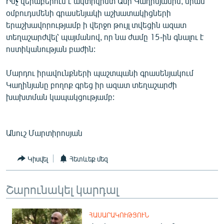
Ինչ վերաբերում է ակտիվիստ Անի Կաղինյանին, նրան
English
օմբուդսմենի գրասենյակի աշխատակիցների
երաշխավորությամբ ի վերջո թույլ տվեցին ազատ
Русский
տեղաշարժվել՝ պայմանով, որ նա ժամը 15-ին գնալու է
ոստիկանության բաժին:
ՀԵՏԵՎԵՔ ՄԵԶ
Մարդու իրավունքների պաշտպանի գրասենյակում
Կաղինյանը բողոք գրեց իր ազատ տեղաշարժի
խախտման կապակցությամբ:
«Ազատության» բոլոր կայքերը
Անուշ Մարտիրոսյան
Կիսվել
Հետևեք մեզ
Շարունակել կարդալ
ՀԱՍԱՐԱԿՈՒԹՅՈՒՆ