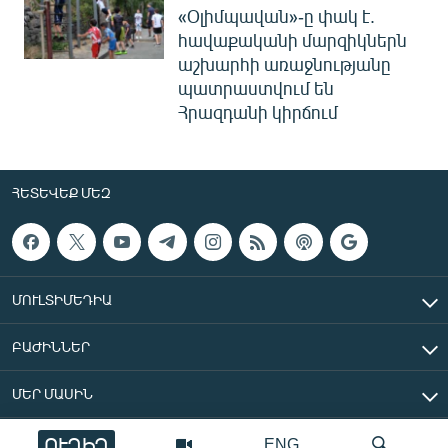
«Օլիմպավան»-ը փակ է.
հավաքականի մարզիկներն
աշխարհի առաջնությանը
պատրաստվում են
Հրազդանի կիրճում
ՀԵՏԵՎԵՔ ՄԵԶ
ՄՈՒԼՏԻՄԵԴԻԱ
ԲԱԺԻՆՆԵՐ
ՄԵՐ ՄԱՍԻՆ
ՈՒՂԻՂ
ENG
«Ազատ Եվրոպա/Ազատություն» ռադիոկայան © 2026