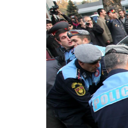
ՄԻՋԱԶԳԱՅԻՆ
ՄՇԱԿՈՒՅԹ
ՍՊՈՐՏ
ՄԵԿՆԱԲԱՆՈՒԹՅՈՒՆ
ՏՏ ԵՒ ԻՆՏԵՐՆԵՏ
ԿՈՐՈՆԱՎԻՐՈՒՍ
ԱՐԽԻՎ
ՏԵՍԱՆՅՈՒԹԵՐ
ԲԱՆԱՎԵՃ
ՁԳՏԵԼՈՎ ԼԱՎԱԳՈՒՅՆԻՆ
ՓՈԴՔԱՍԹ