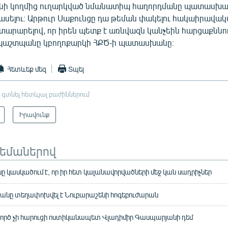
անի կողմից ուղարկված նմանատիպ հաղորդմանը պատասխան
ն ասելու։ Արթուր Սաքունցը դա թեման փակելու հակաիրավակ
տարարելով, որ իրեն պետք է առնվազն կանչեին հարցաքննութ
ապաշտպանը կբողոքարկի ՀՔԾ-ի պատասխանը։
Հետևեք մեզ
Տպել
 գտնել հետևյալ բաժիններում
Իրավունք
թեմաներով
ը կասկածում է, որ իր հետ կալանավորվածների մեջ կան սադրիչներ
յանը տեղափոխվել է Նուբարաշենի հոգեբուժարան
գործ չի հարուցի ոստիկանապետ Վլադիմիր Գասպարյանի դեմ