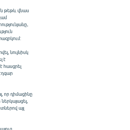
ին թեթև վնաս
կամ
ությունյանը,
թյուն
տազրկում։
ել, նույնիսկ
լ է
է հասցրել
Էդգար
լ, որ դիմացինը
 ներկայացել,
տներով այլ
գալուց