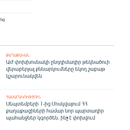
անց
ՔԱՂԱՔԱԿԱՆ
ԱԺ փոխխոսնակի ընդդիմադիր թեկնածուի
վերաբերյալ քննարկումները եկող շաբաթ
կշարունակվեն
ՀԱՍԱՐԱԿՈՒԹՅՈՒՆ
Սեպտեմբերի 1-ից Մոսկվայում ՀՀ
քաղաքացիների համար նոր պարտադիր
պահանջներ կգործեն. ինչ է փոխվում