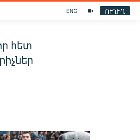
ՈՒՂԻՂ
ENG
իր հետ
րիչներ