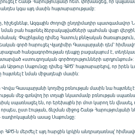
ուցել է Շանթ Հարությունյանի հետ. փոխանցեց, որ կալան
հանդես կգա այդ մասին հայտարարությամբ։
ը, հիշեցնենք, Ազգային ժողովի ընդդիմադիր պատգամավոր Ն
ր նման բան հայտնել ձերբակալվածների պահման վայր վերջի
ամանակ։ Փաշինյանը դիմեց Հատուկ քննչական ծառայություն,
ական գործ հարուցել Վլադիմիր Գասպարյանի դեմ՝ հիմնավոր
արագրած հանցագործության դեպքը բացակայում է, տեղեկատ
տարված «ստուգողական գործողությունների արդյունքում»։
 Արթուր Սաքունցը դիմեց ՀՔԾ՝ հայտարարելով, որ իրեն և
ը հայտնել է նման միջադեպի մասին։
Վովա Գասպարյանի կողմից բռնության մասին նա հայտնել է,
ության մեջ գտնվող իր տղայի նկատմամբ բռնության սպառնա
յնիսկ սպառնացել են, որ երեխային իր մոտ կարող են վնասել,
 որպես, ըստ էության, ճնշման միջոց Շանթ Հարությունյանի 
» ռադիոկայանին ասաց Սաքունցը։
ր ՀՔԾ-ն մերժել է այդ հարցին կրկին անդրադառնալ՝ հիմնավո