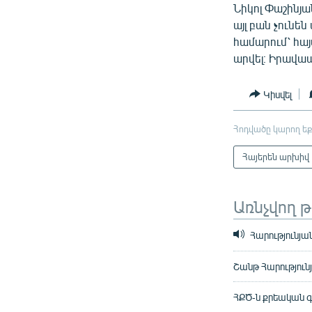
Նիկոլ Փաշինյ
այլ բան չունե
համարում՝ հայ
արվել։ Իրավ
Կիսվել
Հոդվածը կարող եք
Հայերեն արխիվ
Առնչվող 
Հարությունյան
Շանթ Հարություն
ՀՔԾ-ն քրեական 