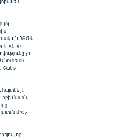
ավորվածն
իկոլ
նիս
 սակայն ՀՔԾ-ն
ելով, որ
վությունը չի
 Այնուհետև
ս Շանթ
 հայտնել է
լիքի մասին,
 որը
նկատմամբ»,-
րելով, որ