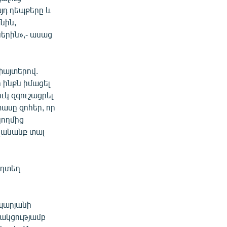
յդ դեպքերը և
անին,
ներին»,- ասաց
փայտերով.
 ինքն իմացել
ւկ զգուշացրել
տասը զոհեր, որ
կողմից
ղանանք տալ
յդտեղ
պարյանի
պակցությամբ