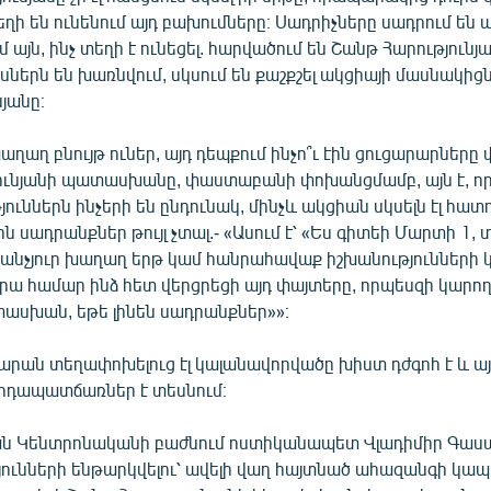
ի են ունենում այդ բախումները։ Սադրիչները սադրում են ա
մ այն, ինչ տեղի է ունեցել. հարվածում են Շանթ Հարությունյ
ւսներն են խառնվում, սկսում են քաշքշել ակցիայի մասնակից
յանը։
ղաղ բնույթ ուներ, այդ դեպքում ինչո՞ւ էին ցուցարարները 
ունյանի պատասխանը, փաստաբանի փոխանցմամբ, այն է, որ
յուններն ինչերի են ընդունակ, մինչև ակցիան սկսելն էլ հատո
ն սադրանքներ թույլ չտալ.- «Ասում է՝ «Ես գիտեի Մարտի 1, 
աքանչյուր խաղաղ երթ կամ հանրահավաք իշխանությունների 
դրա համար ինձ հետ վերցրեցի այդ փայտերը, որպեսզի կարո
սխան, եթե լինեն սադրանքներ»»։
ժարան տեղափոխելուց էլ կալանավորվածը խիստ դժգոհ է և ա
րդապատճառներ է տեսնում։
ան Կենտրոնականի բաժնում ոստիկանապետ Վլադիմիր Գաս
յունների ենթարկվելու՝ ավելի վաղ հայտնած ահազանգի կա