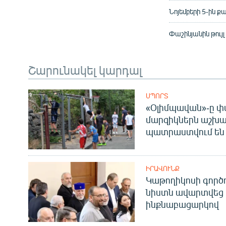
Նոյեմբերի 5-ին 
Փաշինյանին թույլ
Շարունակել կարդալ
ՍՊՈՐՏ
«Օլիմպավան»-ը փ
մարզիկներն աշխա
պատրաստվում են 
ԻՐԱՎՈՒՆՔ
Կաթողիկոսի գոր
նիստն ավարտվեց
ինքնաբացարկով