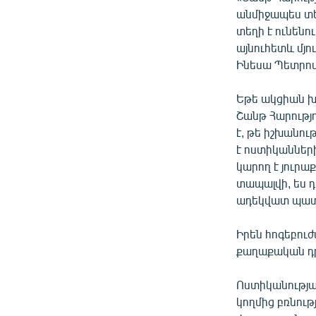
անմիջապես տեղ
տեղի է ունենու
այնուհետև մյո
Ինեսա Պետրոս
Եթե ակցիան խա
Շանթ Հարությ
է, թե իշխանութ
է ոստիկանների
կարող է յուր
տապալվի, ես 
ադեկվատ պատա
Իրեն հոգեբու
քաղաքական դ
Ոստիկանությ
կողմից բռնութ