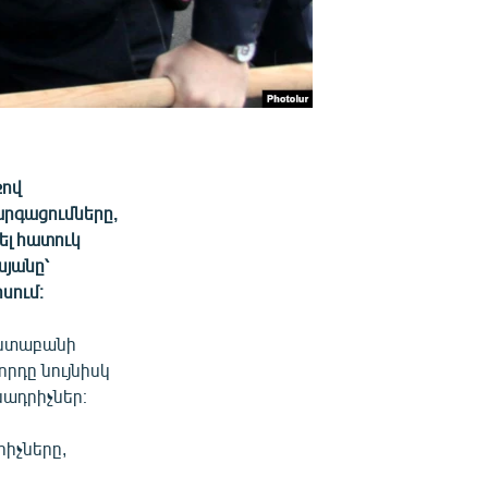
քով
արգացումները,
ել հատուկ
սյանը՝
սում։
աստաբանի
րդը նույնիսկ
սադրիչներ։
րիչները,