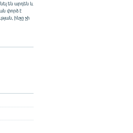
ել են արդեն և
ան փորձ է
յան, ինչը չի